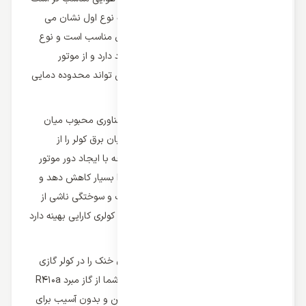
و این کلاس بر دو نوع T1 و T3 است که نوع اول نشان می
دهد کولر برای مناطق آب و هوایی معتدل مناسب است و نوع
دوم برای اکثر اقلیم های جغرافیایی کاربرد دارد و از موتور
قدرتمندتری برخوردار بوده و همچنین می تواند محدوده دمایی
بالاتری را تحت پوشش قرار دهد.
برخورداری از اینورتر
: فناوری اینورتر فناوری محبوب میان
کاربران است و این قابلیت می تواند جریان برق کولر را از
مستقیم به متناوب تبدیل کند و در نتیجه با ایجاد دور موتور
متغیر می تواند مصرف انرژی کولر گازی را بسیار کاهش دهد و
همچنین موتور دستگاه را از هرگونه آسیب و سوختگی ناشی از
نوسانات برق به دور نگه دارد و در نتیجه کولری کارایی بهینه دارد
که از فناوری اینورتر برخوردار باشد.
نوع گاز مبرد
: گاز مبرد می تواند هوای خنک را در کولر گازی
ایجاد کند و در نظر داشته باشید که کولر شما از گاز مبرد R410a
برخوردار باشد زیرا این گاز گازی کاملا ایمن و بدون آسیب برای