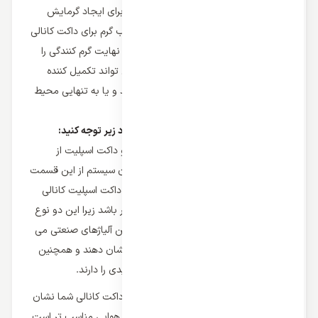
فصول و همه روزهای سال می باشد و اما برای ایجاد گرمایش
بهتر در مناطق سردسیر بهتر است از کویل آب گرم برای داکت کانالی
بهره برد که می تواند از طریق سیال آب گرم نهایت گرم کنندگی را
برای کولر گازی ایجاد کند و این سیستم می تواند تکمیل کننده
سایر دستگاه های گرمایشی خانه کاربر باشد و یا به تنهایی محیط
را گرم تر از همیشه سازد.
در هنگام خرید داکت اسپلیت کانالی به موارد زیر توجه کنید:
نوع کمپرسور
: کمپسور در کولر گازی و داکت اسپلیت از
اهمیت بالایی برخوردار است و تمان توان سیستم از این قسمت
نشات می گیرد و در نظر داشته باشید که داکت اسپلیت کانالی
شما از کمپرسور روتاری یا اسکرال برخوردار باشد زیرا این دو نوع
موتور با طراحی و ساخت برگرفته از برترین آلیاژهای صنعتی می
توانند نهایت دوام و استحکام را ز خود نشان دهند و همچنین
کم ترین میزان مصرف نویز و صدای تولیدی را دارند.
کلاس آب و هوایی
: کلاس موجود در داکت کانالی شما نشان
می دهد کولر گازی برای چه اقلیم و آب و هوایی مناسب تر است