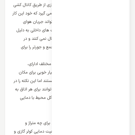
دیوارها جای می گیرند؛ پرتاب باد در کولر گازی از طریق کانال کشی
های موجود در سقف فضای مد نظر انجام می گیرد که خود این کار
نصب و راه اندازی پیچیده ای دارد اما می تواند جریان هوای
قدرتمندی را برای سیستم ایجاد کند. یونیت های داخلی به دلیل
طراحی توکاری که دارند فضای زیادی را اشغال نمی کنند و در
نتیجه می توانند ظاهری مدرن و فضایی جمع و جورتر را برای
محیط کاربر ایجاد کنند.
داکت اسپلیت های کانالی برای محیط های مختلف ادارای،
مسکونی و تجاری مناسب است و گزینه بسیار خوبی برای مکان
هایی است که از تعداد اتاق بالا برخوردار هستند اما این نکته را در
نظر داشته باشید که داکت اسپلیت ها نمی توانند برای هر اتاق به
صورت جداگانه تنظیم سازی انجام دهند و کل محیط با دمایی
یکسان پوشش داده می شود.
ظرفیت دمایی در داکت اسپلیت کانالی
ظرفیت دمایی نشان می دهد که کولر گازی برای چه متراژ و
فضایی مناسب است و هماهنگی میان ظرفیت دمایی کولر گازی و