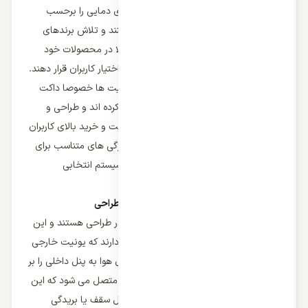
ها به بهترین شیوه توانسته اند تنظیم سازی دمایی را برحسب
شرایط آب و هوایی و محیطی کاربر ایجاد کنند و تلاش برندهای
مختلف این بوده است که با ایجاد تنوع بالا در محصولات خود
برترین نوع از این دستگاه ها را تولید و در اختیار کاربران قرار دهند.
در جدیدترین آپدیت کولر گازی داکت اسپلیت ها خصوصا داکت
اسپلیت های کانالی طرفداران بسیاری پیدا کرده اند و طراحی و
کارکرد بهینه این دستگاه دیلیل این محبوبیت و خرید بالای کاربران
می شود و اگر محیط مد نظر شما دارای ویژگی های متناسب برای
یک داکت اسپلیت باشد؛ انتخاب این نوع سیستم انتخابی
هوشمندانه خواهد بود.
ویژگی های ظاهری و مشخصه های بارز در طراحی
داکت اسپلیت ها قبل از هر چیز شاهکاری در طراحی هستند و این
دستگاه از دو یونیت داخلی و خارجی برخوردارند که یونیت خارجی
موتور سیستم است و وظیفه تولید و انتقال هوا به پنل داخلی را بر
عهده دارد و به یونیت های داخلی سیستم متصل می شود که این
یونیت ها خروجی هایی هستند که در داخل سقف یا بریدگی