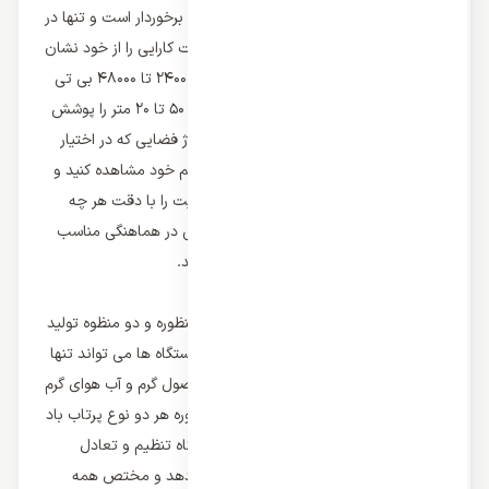
مترآژ فضای در اختیار کاربر از اهمیت بالایی برخوردار است و تنها در
این صورت است که سیستم می تواند نهایت کارایی را از خود نشان
دهد و داکت اسپلیت ها از ظرفیت دمایی 24000 تا 48000 بی تی
یو موجود هستند و می توانند متراژ معادل 50 تا 20 متر را پوشش
دهند. در خرید کولر گازی متناسب برای متراژ فضایی که در اختیار
دارید دقت کنید تا نهایت کارکرد را از سیستم خود مشاهده کنید و
علاوه بر این نصب و راه اندازی داکت اسپلیت را با دقت هر چه
تمام انجام دهید تا یونیت داخلی و خارجی در هماهنگی مناسب
با یکدیگر بتوانند نهایت کارایی را ایجاد کنند.
انواع داکت اسپلیت برحسب پرتاب باد
داکت اسپلیت های کانالی در دو نوع تک منظوره و دو منظوه تولید
و عرضه می شوند و نوع تک منظوره این دستگاه ها می تواند تنها
هوای خنک را ایجاد کند و در نتیجه برای فصول گرم و آب هوای گرم
و خشک کاربردی تر است و در نوع دو منظوره هر دو نوع پرتاب باد
گرم و سرد ایجاد می شود و در نتیجه دستگاه تنظیم و تعادل
سازی دمایی را به بهترین شیوه انجام می دهد و مختص همه