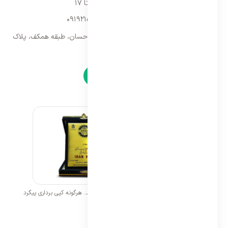
شنبه تا پنجشنبه ۹ تا ۱۷
09192157173
-
02128423340
تهران، سه راه امین حضور، مجتمع تجاری احسان، طبقه همکف، پلاک
۹
نمادها
تمامی حقوق برای ایران اسپلیت محفوظ می باشد. هرگونه کپی برداری پیگرد
قانونی خواهد داشت