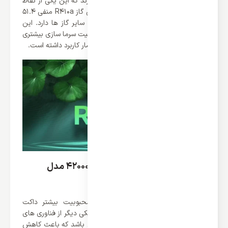
کنندگی بالاتری نسبت به گاز های R22 دارند که این یکی از نقاط
مثبت این کولر گازی ها است. نقطه جوش گاز R410a منفی 51.4
درجه است که بازدهی بیشتری نسبت به سایر گاز ها دارد. این
ویژگی باعث شده که گاز R410a دارای ظرفیت سرما سازی بیشتری
باشد به همین دلیل در کولر های گازی بیسار کاربرد داشته است.
مصرف انرژی داکت اسپلیت گری 42000 مدل
GFH42K3CI
ویژگی های جذاب و کاربردی باعث محبوبیت بیشتر داکت
اسپلیت های کانالی کمپانی گری شده‌اند. یکی دیگر از فناوری های
موجود در این محصول فناوری اینورتر می باشد که باعث کاهش