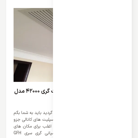
قدرت خنک کنندگی داکت اسپلیت گری 42000 مدل
GFH42K3CI
اگر همیشه دنبال محصولات قدرتمند می گردید باید به شما بگم
که جای درستی را انتخاب کرده‌اید. داکت اسپلیت های کانالی جزو
محصولات قدرتمند محسوب می شوند و اغلب برای مکان های
بزرگ مورد استفاده قرار می گیرند. کمپانی گری سری GFH