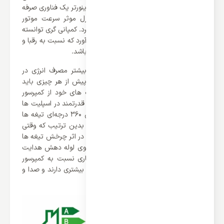
چشمگیر مصرف انرژی شده است. فناوری اینورتر یک فناوری صرفه
جویی در مصرف انرژی است که با کنترل موثر سرعت موتور
عملکرد هدر رفته در اسپلیت را از بین می برد. کمپانی گری توانسته
برای این محصول گرید انرژی A را بدست آورد که نسبت به رقبا و
مدل های قبلی خود بسیار کم مصرف می باشد.
یکی دیگر از راه های که باعث کاهش بیشتر مصرف انرژی در
اسپلیت می شود کمپرسور آن می باشد. پیش از هر چیزی باید
گفت که کمپانی گری برای داکت اسپلیت های خود از کمپرسور
روتاری بهره می برد که یکی از موتور های قدرتمند در اسپلیت ها
می باشد. کمپرسور روتاری، توسط چرخش 360 درجه‌ای تیغه‌ ها
عمل مکش و تراکم مبرد انجام می‌ دهد. بدین ترتیب که وقتی
گاز از دریچه ورودی وارد کمپرسور می‌شود، در اثر چرخش تیغه‌ ها
و برخورد پره‌ ها با گاز آن را با فشار به سوی لوله دهش هدایت
می‌کند. باید گفت که کمپرسور های روتاری نسبت به کمپرسور
های پیستونی مصرف برق کمتر و راندمان بیشتری دارند و صدا و
لرزش آن‌ها نیز بسیار کم است.