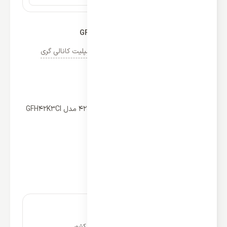
داکت اسپلیت گری 42000 مدل GFH42K3CI
دسته‌ها:
کولر گازی گری GREE
,
داکت اسپلیت کانالی گری
مشخصات
برخی از ویژگی های داکت اسپلیت گری 42000 مدل GFH42K3CI
عملکرد: سرمایشی و گرمایشی
نوع کمپرسور: روتاری
گرید انرژی: A
اینورتر: دارد
محدوده عملکرد دمایی: T3
نصب و راه اندازی در سراسر کشور