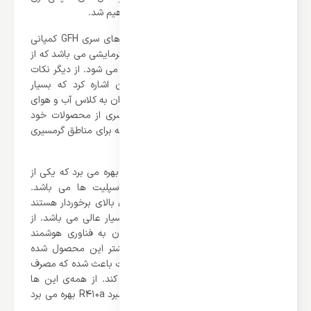
می باشد که در ادامه بیشتر با آن آشنا خواهیم شد.
یکی از ویژگی های جذاب داکت اسپلیت های سری GFH کمپانی
گری بهره بردن از دو عملکرد سرمایشی و گرمایشی می باشد که از
ویژگی های مثبت این محصول محسوب می شود. از دیگر نکات
می توان به ظرفیت 42000 BTU/h آن اشاره کرد که بسیار
قدرتمند می باشد. علاوه بر این ها می توان به کلاس آب و هوای
آن اشاره کرد که کمپانی گری برای این سری از محصولات خود
کلاس آب و هوای T3 انتخاب کرده است که برای مناطق گرمسیری
و حاره‌ای بسیار مناسب می باشد.
این محصول قدرتمند از کمپرسور روتاری بهره می برد که یکی از
قدرتمند ترین موتور های موجود در اسپلیت ها می باشد.
کمپرسور های روتاری از عملکرد و راندمان بالای برخوردار هستند
که برای همچین محصولات قدرتمندی بسیار عالی می باشد. از
مهم ترین ویژگی این محصول می توان به فناوری هوشمند
اینورتر اشاره کرد که باعث محبوبیت بیشتر این محصول شده
است، فناوری اینورتر موجود در این اسپلیت باعث شده که مصرف
انرژی به صورت چشم گیری کاهش پیدا کند. از همه‌ی این ها
گذشته باید گفت که این محصول از گاز مبرد R410a بهره می برد
که در ادامه بیشتر با آن آشنا خواهیم شد.