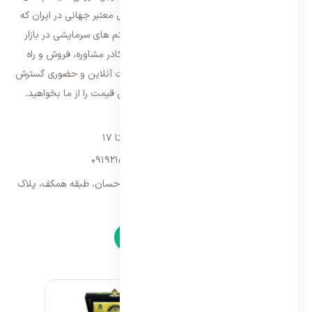
تهویه مطبوع و سرمایشی وارداتی با برند های معتبر جهانی در ایران که
فعالیت خود را از سال ۱۳۸۷ با فروش سیستم های سرمایشی در بازار
تهران شروع و از سال ۱۳۹۵ با بهره گیری از کادر مشاوره، فروش و راه
اندازی، فعالیت خود را در سراسر کشور به صورت آنلاین و حضوری گسترش
داده است. با کیفیت ترین خدمات و بهترین قیمت را از ما بخواهید.
تماس با ما
شنبه تا پنجشنبه ۹ تا ۱۷
09192157173
-
02128423340
تهران، سه راه امین حضور، مجتمع تجاری احسان، طبقه همکف، پلاک
۹
نمادها