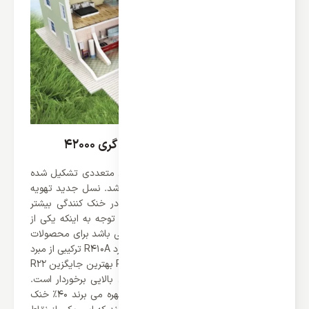
گاز مبرد R410a در داکت اسپلیت گری 42000
داکت اسپلیت های کانالی از قسمت های متعددی تشکیل شده
است که یکی از آن ها گاز مبرد آن می باشد. نسل جدید تهویه
مطبوع ها از گاز مبرد بهره می برند که در خنک کنندگی بیشتر
نقش بسیار موثری دارند. کمپانی گری با توجه به اینکه یکی از
برند های قدرتمند در صنعت کولر گازی می باشد برای محصولات
خود از گاز مبرد R410a بهره می برد. گاز مبرد R410A ترکیبی از مبرد
های R32 و R125 می باشد. گاز مبرد R410 بهترین جایگزین R22
بوده و همانند این گاز از انعطاف پذیری بالایی برخوردار است.
همچنین کمپرسور های که از گاز R410a بهره می برند 40% خنک