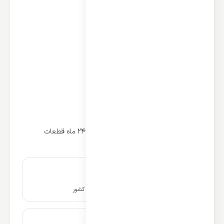
کولر گازی گری 30000 اینورتر مدل GWH
نوع استفاده : سرمایشی و گرمایشی
ظرفیت گرمایش و سرمایش:30000
نوع : اسپلیت دیواری تک پنل
کشور سازنده کمپرسور: چین
نوع کمپرسور: روتاری
برند کمپرسور: GREE
اینورتر دی سی DC: دارد
منطقه آب و هوایی: حاره ای T3
وای فای: دارد
گارانتی مدیا شتاب 5 سال کمپروسور و 24 ماه قطعات
نصب و راه اندازی در سراسر کشور