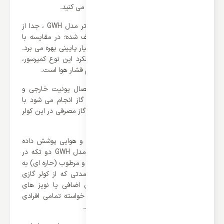
که در آن فعالیت دارید و یا در آنجا زندگی می کنید.
موتور اسکرول کولر گازی گری 30000 اینورتر مدل GWH ، جدا از
سطح مصرف بهینه ای که برای آن تعریف شده؛ در مقایسه با
کمپرسور های پیستونی از میزان صدای بسیار پایینی بهره می برد.
نکته قابل توجه در رابطه با مکانیزم عملکرد این نوع کمپرسور،
حالت چرخشی بودن آن برای کاهش حجم فشار هوا است.
وجود لوله های مسی آلومنیومی برای اتصال یونیت خارجی و
داخلی، که از این طریق خروج و انتقال گاز انجام می شود با
کاهش مصرف انرژی صورت می گیرد. نوع گاز مصرفی در این کولر
گازی، R22 است
مهمتر از ویژگی های ذکر شده شرایط آب و هوایی پوشش داده
شده است کولر گازی گری 30000 اینورتر مدل GWH دو تکه در
واقع گزینه ای مناسب برای مکان های گرم و مرطوب (حاره ای) به
شمار می آید. آیا دوست دارید تمامی مدتی که از کولر گازی
استفاده می کنید هیچگونه سر و صدای اضافی یا نویز های
ناخواسته به گوش تان نرسد؟ البته این خواسته تمامی افرادی
است که به دنبال بهترین کولر گازي هستند.