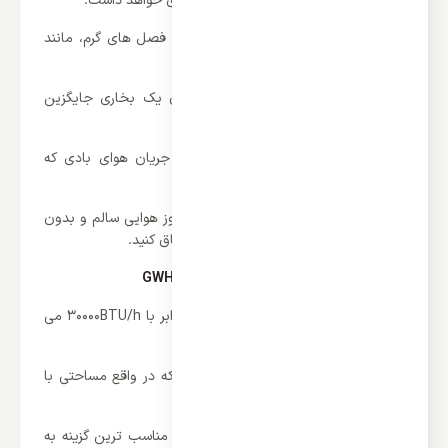
در کاهش میزان مصرف نیز تاثیر چشمگیری خواهد داشت.
وجود چنین سیستم تهویه ای نه تنها در فصل های گرم، مانند
یک کولر واقعی عملکرد می نماید؛
بلکه در سردترین روز سال نیز به عنوان یک بخاری جایگزین
وسایل گرمایشی پر مصرف خواهد شد.
حالت خنک کننده طبیعی با استفاده از جریان هوای بادی که
توسط پره ها تولید می شود؛
به شما امکان می دهد همواره در طول روز هوایی سالم و بدون
یون های منفی و حتی گرد و غبار را استنشاق کنید.
ظرفیت کولر گازی گری 30000 اینورتر مدل GWH
ظرفیت کلی که برای در نظر گرفته شده برابر با 30000BTU/h می
باشد
کولر گازی گری 30000 اینورتر مدل GWH که در واقع مساحتی با
متراژ 60 تا 90 متر را پوشش خواهد داد.
بنابراین برای یک ساختمان با این ابعاد، مناسب ترین گزینه به