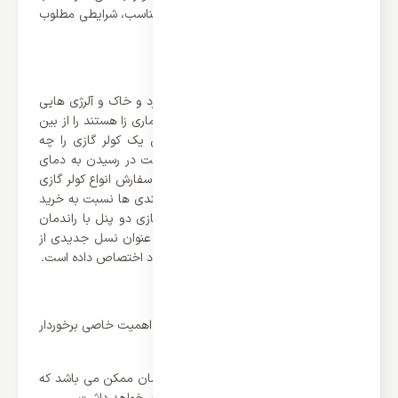
کنترل درجه حرارت و تولید جریان هوای مناسب، شرایطی مطلوب
و ایده آل را به ارمغان می آورد.
فیلتر گرد و غبار
همچنین به سبب فیلتر گرد و غبار 90٪ گرد و خاک و آلرژی هایی
که سبب به وجود آمدن آنها باکتریهای بیماری زا هستند را از بین
می برد.آیا دوست دارید بدانید که ارزش یک کولر گازی را چه
عواملی مشخص می کند؟ از آنجاکه سرعت در رسیدن به دمای
ایده آل یکی از فاکتورهای برجسته، هنگام سفارش انواع کولر گازی
است می توان با در نظر گرفتن این توانمندی ها نسبت به خرید
اسپلیت مورد نظر خود اقدام کنید. کولر گازی دو پنل با راندمان
کاری بالا، هنگام عملکرد حرارت و برودت، عنوان نسل جدیدی از
کولرگازی های کم مصرف و پرتوان را به خود اختصاص داده است.
تولید هوای مطبوع در کمتر از چند دقیقه!
آنچه در رابطه با کور گازی کیومتیک گری از اهمیت خاصی برخوردار
است؛
رسیدن به دمای مناسب در کوتاه ترین زمان ممکن می باشد که