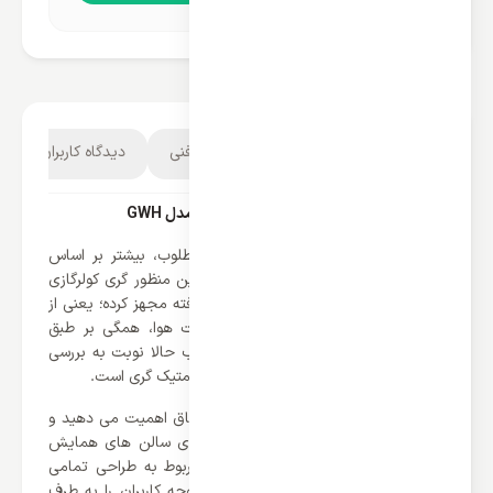
توضیحات محصول
مشخصات فنی
دیدگاه کاربران
5
کولر گازی گری 30000 اینورتر مدل GWH
خرید اسپلیت به منظور ایجاد هوایی مطلوب، بیشتر بر اساس
امکاناتی که دارد انتخاب می شود به همین منظور گری کولرگازی
سرد و گرمش را به تمامی تجهیزات پیشرفته مجهز کرده؛ یعنی از
طراحی گرفته تا امکانات تهویه و کیفیت هوا، همگی بر طبق
پاسخگویی به نیاز کاربران می باشد. خوب حالا نوبت به بررسی
طراحی ظاهری بدنه و دیزاین کولرگازی کیومتیک گری است.
اگر به چیدمان و نحوه قرار گرفتن لوازم اتاق اهمیت می دهید و
یا به دنبال یکی از زیباترین مدل ها برای سالن های همایش
هستید گری با در نظر گرفتن جزئیات مربوط به طراحی تمامی
قسمت های داخلی و خارجی توانسته توجه کاربران را به طرف