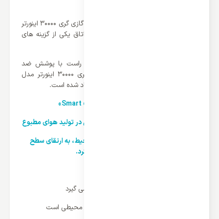
شمار می آید.
وجود دریچه های تنظیم وزش باد در کولر گازی گری 30000 اینورتر
مدل GWH برای جریان دهی هوا داخل اتاق یکی از گزینه های
ضروری به شمار می آید.
همچنین پره های داخلی سمت چپ و راست با پوشش ضد
فرسایش در قسمت داخلی کولر گازی گری 30000 اینورتر مدل
GWH قرار دارد با بهترین سطح کارایی ایجاد شده است.
یخ زدای هوشمند «Smart defrost»
فیلتر گرد و غبار برای ایجاد شرایطی ایده آل در تولید هوای مطبوع
و همچنین از بین بردن باکتری های محیط، به ارتقای سطح
سلامت کمک خواهد کرد.
موتور بهینه و مقرون به صرفه
خرید کولر گازی به دلایل مختلفی صورت می گیرد
که یکی از آنها تهویه و خنک ساختن هوای محیطی است