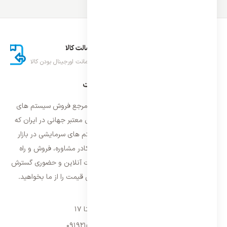
ارسال اکسپرس
اصالت کالا
تحویل سریع کالا
ضمانت اورجینال بودن کالا
درباره ایران اسپلیت
فروشگاه ایران اسپلیت اولین و معتمد ترین مرجع فروش سیستم های
تهویه مطبوع و سرمایشی وارداتی با برند های معتبر جهانی در ایران که
فعالیت خود را از سال ۱۳۸۷ با فروش سیستم های سرمایشی در بازار
تهران شروع و از سال ۱۳۹۵ با بهره گیری از کادر مشاوره، فروش و راه
اندازی، فعالیت خود را در سراسر کشور به صورت آنلاین و حضوری گسترش
داده است. با کیفیت ترین خدمات و بهترین قیمت را از ما بخواهید.
تماس با ما
شنبه تا پنجشنبه ۹ تا ۱۷
09192157173
-
02128423340