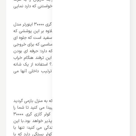
خود جلب کند. این کولرگازی با پنل زیبا و خواستنی که دارد نمایی
لوکس و جذاب را به اتاق می بخشد.
قسمت های تشکیل دهنده این کولر گازی گری 30000 اینورتر مدل
GWH از فلز ضد زنگ و رسوب می باشد علاوه بر این پوششی که
بر روی بدنه کولر گازی کشیده شده با رنگ سفید است که جلوه ای
لوکس و خواستنی را ایجاد می کند.دریچه مناسبی که برای خروجی
هوا ایجاد شده با دیزاین هوشمندانه ای که دارد؛ حرفه ای بودن
طراحی کولر گازی را به رخ می کشد.آیا از این ترفند هنگام خراب
شدن پره های داخلی کولر با خبر هستید؟ استفاده از یک شانه
برای پره های فشرده جهت مرتب شدن ترتیب داخلی آنها می
تواند کارساز ترین گزینه به شمار بیاید.
توان و عملکرد سرمایشی، گرمایشی
بعد از یک روز کاری سخت و خسته کننده که به منزل بازمی گردید
حتما به یک سیستم تهویه مناسب نیاز پیدا می کنید تا شما را
سرحال بیاورد و این تنها با داشتن یک کولر گازی گری 30000
اینورتر مدل GWH هزار سرد و گرم امکان پذیر خواهد بود.با این
وجود، تهویه هوای محیطی که در آن زندگی می کنید؛ تنها با
استفاده از لوازم سرمایشی از جمله انواع کولر بستگی دارد که با