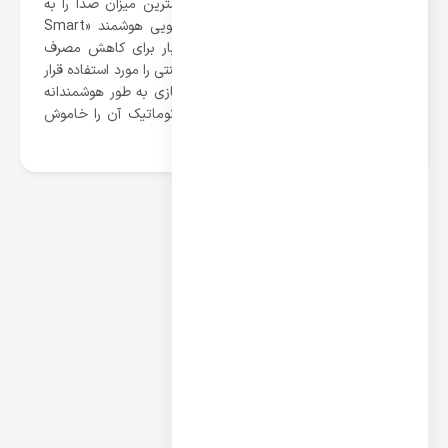
پس نگران نباشید چراکه اسپلیت گری کمترین میزان صدا را به
خود اختصاص داده. با توانایی صرفه جویی هوشمند «Smart
Energy Saving» دیگر لازم نیست هر بار برای کاهش مصرف
انرژی، کولر را خاموش کرده و روش های سنتی را مورد استفاده قرار
دهید چراکه به سبب این قابلیت، کولر گازی به طور هوشمندانه
دمای اتاق را تشخیص داده و به طور اتوماتیک آن را خاموش
خواهد کرد.
محصولات مرتبط