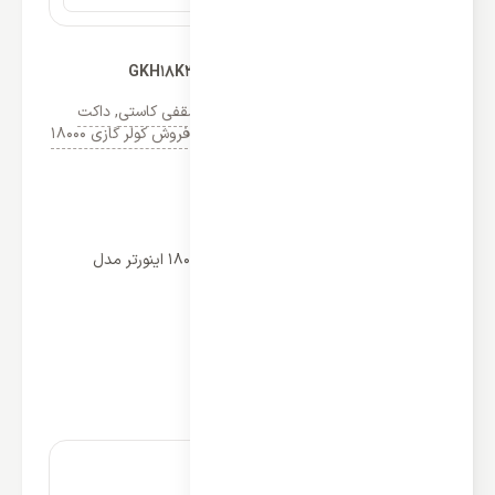
اسپلیت کاستی گری 18000 اینورتر مدل GKH18K3CI
دسته‌ها:
کولر گازی گری GREE
,
اسپلیت سقفی کاستی
,
داکت
سقفی کاستی گری
,
لیست قیمت خرید و فروش کولر گازی 18000
(1)
مشخصات
برخی از ویژگی های اسپلیت کاستی گری 18000 اینورتر مدل
GKH18K3CI
عملکرد: سرمایشی و گرمایشی
نوع کمپرسور: روتاری
گرید انرژی: A
اینورتر: دارد