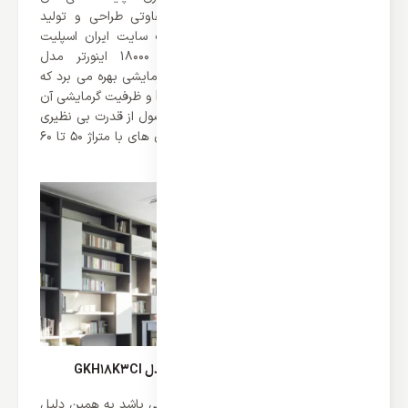
GKH کمپانی گری در ظرفیت های متفاوتی طراحی و تولید
شده‌اند که می توانید آن ها را در وب سایت ایران اسپلیت
مشاهده کنید. اسپلیت کاستی گری 18000 اینورتر مدل
GKH18K3CI از دو عملکرد سرمایشی و گرمایشی بهره می برد که
ظرفیت سرمایش آن برابر با 18000 BTU/h و ظرفیت گرمایشی آن
برابر با 21000 BTU/h می باشد. این محصول از قدرت بی نظیری
برخوردار می باشد که می توان برای مکان های با متراژ 50 تا 60
متر به بالا از آن استفاده کرد.
مصرف انرژی اسپلیت کاستی گری 18000 مدل GKH18K3CI
تنوع محصولات کمپانی گری بسیار زیاد می باشد به همین دلیل