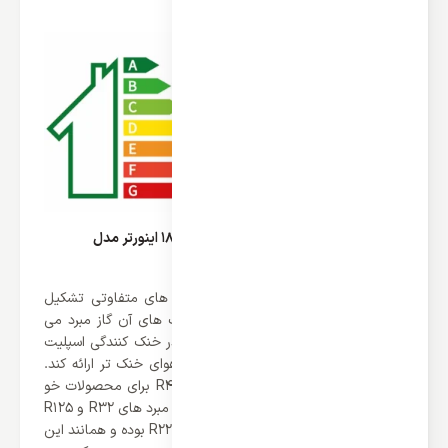
لرزش آن‌ها نیز بسیار کم است.
گاز مبرد R410a در اسپلیت کاستی گری 18000 اینورتر مدل
GKH18K3CI
اسپلیت های کاستی از قطعات و بخش های متفاوتی تشکیل
شده است اما یکی از اصلی ترین قسمت های آن گاز مبرد می
باشد. همانطور که آگاه هستید گاز مبرد در خنک کنندگی اسپلیت
نقش اساسی دارد و باعث می شود که هوای خنک تر ارائه کند.
کمپانی گری به نوبت خود از گاز مبرد R410a برای محصولات خو
استفاده می کند. گاز مبرد R410A ترکیبی از مبرد های R32 و R125
می باشد. گاز مبرد R410 بهترین جایگزین R22 بوده و همانند این