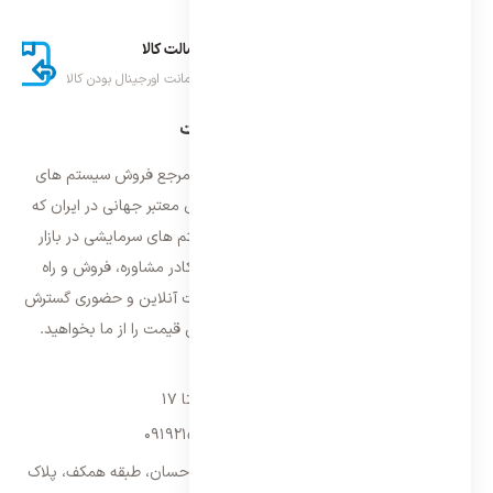
ارسال اکسپرس
اصالت کالا
تحویل سریع کالا
ضمانت اورجینال بودن کالا
درباره ایران اسپلیت
فروشگاه ایران اسپلیت اولین و معتمد ترین مرجع فروش سیستم های
تهویه مطبوع و سرمایشی وارداتی با برند های معتبر جهانی در ایران که
فعالیت خود را از سال ۱۳۸۷ با فروش سیستم های سرمایشی در بازار
تهران شروع و از سال ۱۳۹۵ با بهره گیری از کادر مشاوره، فروش و راه
اندازی، فعالیت خود را در سراسر کشور به صورت آنلاین و حضوری گسترش
داده است. با کیفیت ترین خدمات و بهترین قیمت را از ما بخواهید.
تماس با ما
شنبه تا پنجشنبه ۹ تا ۱۷
09192157173
-
02128423340
تهران، سه راه امین حضور، مجتمع تجاری احسان، طبقه همکف، پلاک