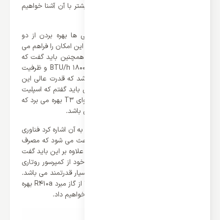
این کمپانی می باشد که در ادامه متن بیشتر با آن آشنا خواهیم
شد.
یکی از ویژگی های مثبت اسپلیت کاستی ها بهره بردن از دو
عملکرد سرمایشی و گرمایشی می باشد که این امکان را فراهم می
کند در تمامی فصول از آن استفاده کنید. همچنین باید گفت که
ظرفیت سرمایشی این محصول برابر با 18000 BTU/h و ظرفیت
گرمایشی آن برابر با 21000 BTU/h می باشد که قدرت عالی این
محصول را نمایش می دهد. علاوه بر این باید گفتم که اسپلیت
کاستی گری 18000 اینورتر از کلاس آب و هوای T3 بهره می برد که
برای مناطق گرمسیری و حاره‌ای مناسب می باشد.
یکی از مهمترین فناوری های که می توان به آن اشاره کرد فناوری
اینورتر می باشد. اینورتر در اسپلیت ها باعث می شود که مصرف
انرژی تا حد بسیار زیادی کاهش می دهد. علاوه بر این باید گفت
که کمپانی گری برای محصولات پر قدرت خود از کمپرسور روتاری
بهره می برد که نسبت به سایر موتور ها بسیار قدرتمند می باشد.
ناگفته نماند که اسپلیت کاستی گری 18000 از گاز مبرد R410a بهره
می برد که در ادامه واضح تر آن را توضیح خواهیم داد.