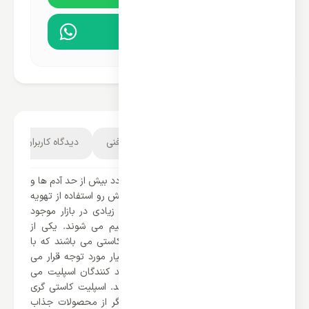
مشاوره در واتساپ
توضیحات محصول
مشخصات فنی
دیدگاه کاربران
1
امروزه یکی از مشکلات مکان های بزرگ تردد بیش از حد آدم ها و
گرمای آن می باشد. یکی از راهکار های پیش رو استفاده از تهویه
مطبوع می باشد. امروزه کولر گازی های زیادی در بازار موجود
هستند که به دسته های مختلفی تقسیم می شوند. یکی از
قدرتمند ترین اسپلت ها، اسپلیت های کاستی می باشند که با
توجه به قدرت بالای که دارند امروزه بسیار مورد توجه قرار می
گیرند. کمپانی گری یکی از بزرگترین تولید کنندگان اسپلیت می
باشد که محصولات متفاوتی ارائه می کند. اسپلیت کاستی گری
18000 اینورتر مدل GKH18K3CI یکی دیگر از محصولات جذاب