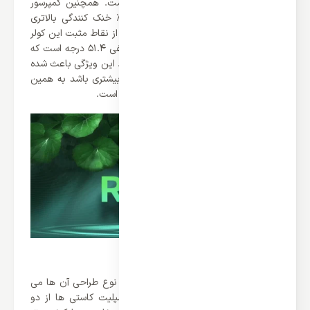
گاز از انعطاف پذیری بالایی برخوردار است. همچنین کمپرسور
های که از گاز R410a بهره می برند 40% خنک کنندگی بالاتری
نسبت به گاز های R22 دارند که این یکی از نقاط مثبت این کولر
گازی ها است. نقطه جوش گاز R410a منفی 51.4 درجه است که
بازدهی بیشتری نسبت به سایر گاز ها دارد. این ویژگی باعث شده
که گاز R410a دارای ظرفیت سرما سازی بیشتری باشد به همین
دلیل در کولر های گازی بیسار کاربرد داشته است.
طراحی اسپلیت کاستی گری 18000 اینورتر
یکی دیگر از بخش های مهم اسپلیت ها نوع طراحی آن ها می
باشد. همانطور که مشاهده می کنید اسپلیت کاستی ها از دو