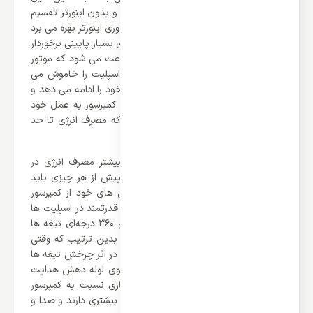
محصولات این کمپانی به دو دسته اینورتر و بدون اینورتر تقسیم
می شوند. اسپلیت کاستی گری 18000 از فناوری اینورتر بهره می برد
و نسبت به سایر اسپلیت ها از مصرف انرژی بسیار پایینی برخوردار
می باشد. فناوری اینورتر در اسپلیت ها باعث می شود که موتور
اسپلیت کاملاً از کار نیفتد و هنگامی که اسپلیت را خاموش می
کنید کمپرسور با دور بسیار پایین فعالیت خود را ادامه می دهد و
هنگامی که دوباره اسپلیت را روشن کردید کمپرسور به عمل خود
ادامه می دهد این عمل باعث می شود که مصرف انرژی تا حد
بسیار زیادی پایین بیاید.
یکی دیگر از راه های که باعث کاهش بیشتر مصرف انرژی در
اسپلیت می شود کمپرسور آن می باشد. پیش از هر چیزی باید
گفت که کمپانی گری برای اسپلیت کاستی های خود از کمپرسور
روتاری بهره می برد که یکی از موتور های قدرتمند در اسپلیت ها
می باشد. کمپرسور روتاری، توسط چرخش 360 درجه‌ای تیغه‌ ها
عمل مکش و تراکم مبرد انجام می‌ دهد. بدین ترتیب که وقتی
گاز از دریچه ورودی وارد کمپرسور می‌شود، در اثر چرخش تیغه‌ ها
و برخورد پره‌ ها با گاز آن را با فشار به سوی لوله دهش هدایت
می‌کند. باید گفت که کمپرسور های روتاری نسبت به کمپرسور
های پیستونی مصرف برق کمتر و راندمان بیشتری دارند و صدا و