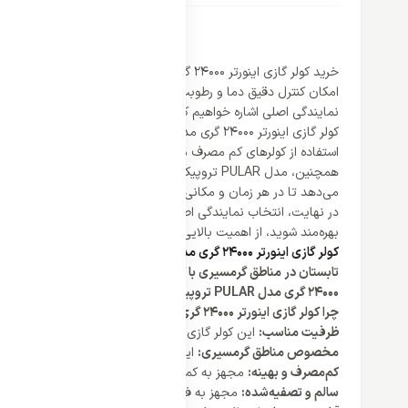
خرید کولر گازی اینورتر 
نمایندگی اصلی اشاره خواهیم کرد.
کولر گازی اینورتر 24000 گری مد
استفاده از کولرهای کم مصرف می‌تواند به کاهش قابل توجهی در هز
همچنین، مدل PULAR تروپیکال دارای قابلیت وای فای
می‌دهد تا در هر زمان و مکانی، دمای محیط خود را به دلخواه تنظیم
بهره‌مند شوید، از اهمیت بالایی برخوردار است. بهتر است هنگام خ
کولر گازی اینورتر 24000 گری مدل PULAR تروپیکال، ناجیِ روزهای گرم در مناطق گرمسیری
تابستان در مناطق گرمسیری با گرمای طاقت‌فرسا و شرجی نفس‌گیر ه
24000 گری مدل PULAR تروپیکال
، انتخابی ایده‌آل برای رهایی از
چرا کولر گازی اینورتر 24000 گری مدل PULAR تروپیکال انتخابی ایده‌آل برای مناطق گرمسیری است؟
ظرفیت مناسب:
این کولر گازی با ظرفیت 24000 BTU/h برای متراژهای تا 70 متر مربع مناسب بوده و به سرعت خنکای مطبوعی را در محیط ایجاد می‌کند.
مخصوص مناطق گرمسیری:
این مدل کولر گازی گری به طور خاص برا
کم‌مصرف و بهینه:
مجهز به کمپرسور اینورتر با راندمان بالا و مصرف
سالم و تصفیه‌شده:
مجهز به فیلترهای تصفیه هوا، این کولر گازی هوا