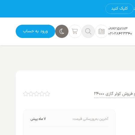
کلیک کنید
09192157173
ورود به حساب
021-28423340
ش کولر گازی 24000
آخرین به‌روزرسانی قیمت:
7 ماه پیش