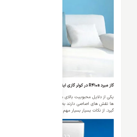
گاز مبرد R410a در کولر گازی اینورتر 24000 گری مدل PULAR
گیرد. از نکات بسیار بسیار مهم این گاز با محیط زیست سازگار بوده و