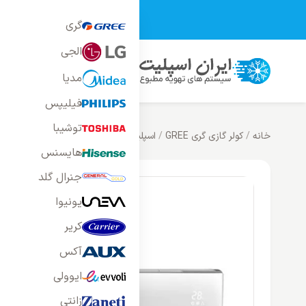
تمامی محصولات فر
گری
الجی
محصولات
خانه
بلاگ
راه
مدیا
فیلیپس
توشیبا
خانه
/
کولر گازی گری GREE
/
اسپلیت دیواری گری
/
کولر گازی اینورتر 24000 گری مدل PULAR
هایسنس
جنرال گلد
یونیوا
کریر
آکس
ایوولی
زانتی