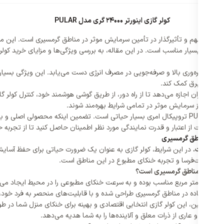
کولر گازی اینورتر 24000 گری مدل PULAR
24000 گری مدل PULAR تروپیکال یکی از تصمیمات مهم و تأثیرگذار در تأمین سرمایش موثر در مناطق گرم
ل PULAR تروپیکال با تکنولوژی اینورتر، به بهره‌وری بالا و صرفه‌جویی در مصرف انرژی دست می‌یابد
ینه‌های برق کمک کند.
 است که این به کاربران اجازه می‌دهد تا از راه دور، از طریق گوشی هوشمند خود، کنترل کول
 کنند و از سرمایش موثر در تمامی شرایط بهره‌مند شوند.
در نهایت، انتخاب نمایندگی اصلی برای خرید کولر گازی 24000 گری مدل PULAR تروپیکال امری بسیار حیاتی 
رید، به دقت از اعتبار و قدرت نمایندگی مورد نظر اطمینان حاصل کنید تا از تجر
مراه است.
در این شرایط، کولر گازی به عنوان یک ضرورت حیاتی برای حفظ آس
 گرمای طاقت‌فرسا و تجربه خنکای مطبوع در این مناطق است.
ی استفاده در مناطق گرمسیری طراحی شده و با قابلیت‌های منحصر به فرد خود، عم
 انرژی پایین، این کولر گازی انتخابی اقتصادی و بهینه برای خنکای منزل شما در 
یی پاک و عاری از ذرات معلق و آلاینده‌ها را به شما هدیه می‌دهد.