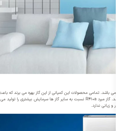
یکی از دلایل محبوبیت بالای محصولات کمپانی گری بهره بردن از گاز R410a می باشد. تمامی محصولات این کمپا
ها نقش های اصاصی دارند به همین خاطر یکی از نکات قابل توجه می باشد. گاز مبرد R410a ن
 هیچ ضرر و زیانی ندارد.