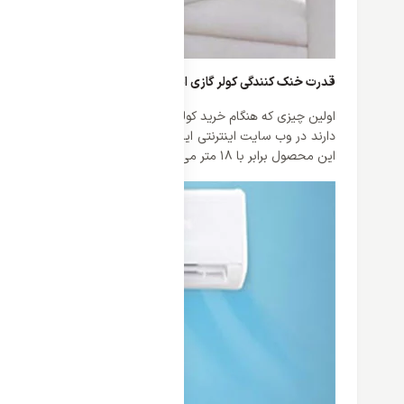
قدرت خنک کنندگی کولر گازی اینورتر 24000 گری مدل PULAR
اولین چیزی که هنگام خرید کولر گازی حائز اهمیت است قدرت و توا
این محصول برابر با 18 متر می باشد که می تواند باد را به چهار طرف مساوی به صورت یکسان پرتاب کند.