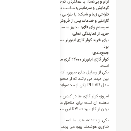
آرام و بی‌صدا:
با عملکردی کم‌صدا و بدون ایجاد مزاحمت، این کولر گ
گرمایش و سرمایش:
مناسب برای استفاده در تمام فصول سال، این کو
طراحی زیبا و شیک:
با طراحی مدرن و شیک، این کولر گازی به زیبایی 
گارانتی و خدمات پس از فروش:
دارای 5 سال ضمانت کمپرسور و 2 سال خدمات پس از فروش، این کولر گازی از پشتیبانی و خدمات پس از فروش مطمئنی برخوردار است.
سیستم وای فای:
مجهز به سیستم وای فای، این کولر گازی امکان کنت
خرید از نمایندگی اصلی:
برای
خرید کولر گازی اینورتر 24000 گری مدل PULAR تروپیکال
، به ن
بود.
جمع‌بندی:
کولر گازی اینورتر 24000 گری مدل PULAR تروپیکال
با ظرفیت مناسب،
است.
ی
کی از وسایل های ضروری که در خانه ها بسیار مهم است دستگاه تهو
بین مردم می باشد که از محبوبیت بالایی برخوردار هستند. کمپانی گ
مدل PULAR
یکی از محصولات پر قدرت و بی نظیر این کمپانی می با
دهنده آن است برای مناطق معتدل گزینه‌ای بسیار مناسب می باشد.
بردن از گاز مبرد R410a این محصولات را بیشتر محبوب کرده است.
یکی از دغدغه های ما انسان ها مصرف انرژی محصولات می باشد ک
فناوری هوشمند بهره می برند. یکی دیگر از نکات کمپرسور روتاری آن 