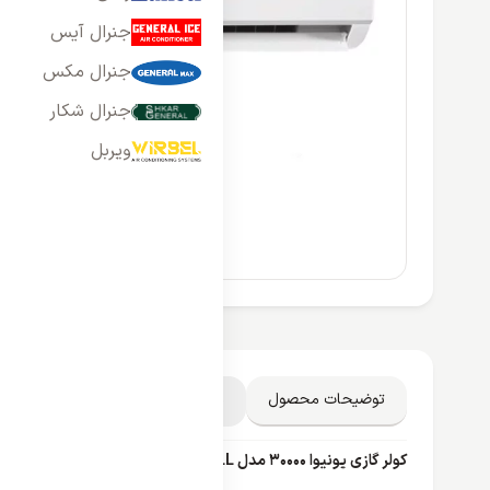
جنرال آیس
جنرال مکس
جنرال شکار
ویربل
توضیحات محصول
مشخصات فنی
دیدگاه کاربران
کولر گازی یونیوا 30000 مدل UN-MS30CD NEON SCROLL