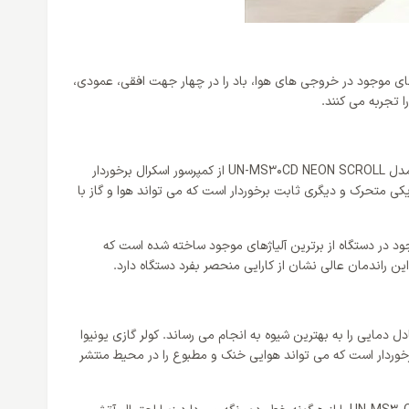
حوه انتشار هوا در محیط می باشد؛ دمپرهای موجود در خروجی های هوا، باد را در چهار جهت افقی، عمودی،
 تجربه می کنند.
مهم ترین قسمت در کولر گازی کمپرسور آن می باشد و هر کولر بر طبق کارایی و طراحی خود از نوعی کمپرسور برخوردار است و کولر گازی یونیوا 30000 مدل UN-MS30CD NEON SCROLL از کمپرسور اسکرال برخوردار
یکی متحرک و دیگری ثابت برخوردار است که می تواند هوا و گاز با
این تمامی قطعات موجود در دستگاه از برترین آلیاژهای موجود ساخته شده است که
ن راندمان عالی نشان از کارایی منحصر بفرد دستگاه دارد.
دمایی را به بهترین شیوه به انجام می رساند. کولر گازی یونیوا
ا جزو اولویت های خرید کاربران است؛ این دستگاه از گاز مبرد R410 برخوردار است که می تواند هوایی خنک و مطبوع را در محیط منتشر