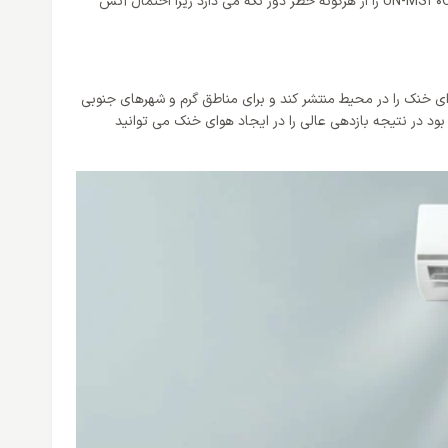
این گاز کاملا بدون بو و رنگ است و برای انسان، طبیعت و محیط زیست آسیبی ندارد و علاوه بر این کولر گازی یونیوا 30000 مدل UN-MS30CD NEON SCROLL را از هرگونه خطر دور نگه می دارد زیرا احتمال آتش
ر ست که می تواند هوای خنک را در محیط منتشر کند و برای مناطق گرم و شهرهای جنوبی
 در نتیجه بازدهی عالی را در ایجاد هوای خنک می توانید