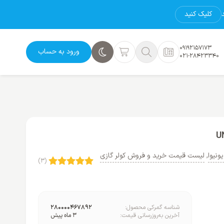
کلیک کنید
09192157173
ورود به حساب
021-28423340
یونیوا
,
لیست قیمت خرید و فروش کولر گازی
(3)
شناسه گمرکی محصول:
280000467892
آخرین به‌روزرسانی قیمت:
3 ماه پیش