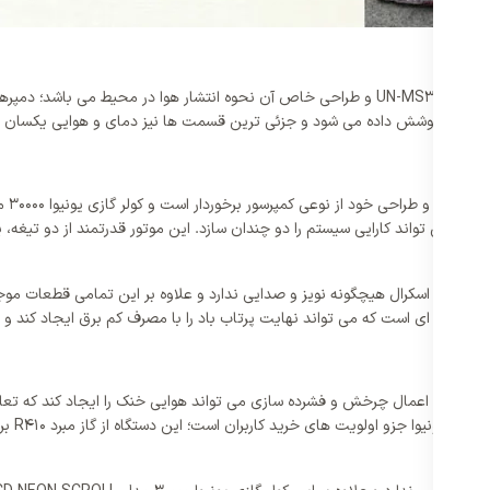
یکی از مهم ترین موارد در کولر گازی یونیوا 30000 مدل UN-MS30CD NEON SCROLL و طراحی خاص آن ن
نتشر شده پوشش داده می شود و جزئی ترین قسمت ها نیز دمای و هوایی یکسان را
 خود می تواند کارایی سیستم را دو چندان سازد. این موتور قدرتمند از دو تیغه، 
یونیوا 30000 مدل UN-MS30CD NEON SCROLL به لطف کمپرسور اسکرال هیچگونه نویز و صدایی ندارد و علاوه بر 
به گونه ای است که می تواند نهایت پرتاب باد را با مصرف کم برق ایجاد کند و ای
ند و ضمن اعمال چرخش و فشرده سازی می تواند هوایی خنک را ایجاد کند که تعادل 
ر گازی
یونیو