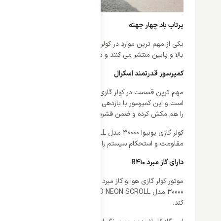
پرتاب باد چهار جهته
بالا و پایین منتشر می کنند و در نتیجه کل محیط با هوای خنک م
کمپرسور قدرتمند اسکرال
است و این کمپرسور با بازدهی و راندمان بالا و همچنین مزایای عالی
را هم مکش کرده و ضمن فشرده سازی، هوایی خنک را ایجاد کند.
کولر گازی 
مقاومت و استحکام سیستم را ارتقا می دهد. عملکرد کمپرسور اسکرال 
دارای گاز مبرد R410
موتور کولر گازی هوا و گاز مبرد را با هم به داخل موتور مکش می ک
30000 مدل UN-MS30CD NEON SCROLL نشان داده چرا
خرید کول
کند.