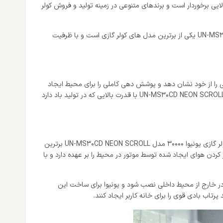
یی برخوردار است و برندهای متنوعی در زمینه تولید و فروش کولر
این برند تمام توان خود را به کار برده تا کولر هایی قدرتمند و کارآمد را تولید و به بازار عرضه کند و کولر گازی یونیوا 30000 مدل UN-MS30CD NEON SCROLL یکی از برترین مدل های کولر گازی است و با ظرفیت
یی را از خود نشان دهد و پوشش دهی کاملی را برای محیط ایجاد
کند. کولر گازی 30000 برای فضایی معادل 70 تا 110 متر مناسب است و می تواند اتاقی متوسط تا بزرگ را پوشش دهد و کولر گازی یونیوا 30000 مدل UN-MS30CD NEON SCROLL با قدرت بالایی که در تولید باد دارد
یکی از مهم ترین مولفه های موجود در هر سیستمی طراحی است و یک طراحی مناسب می تواند کارایی و قدرت دستگاه را تکمیل کند و یونیوا برای کولر گازی یونیوا 30000 مدل UN-MS30CD NEON SCROLL برترین
کردن هوای ایجاد شده توسط موتور در محیط را بر عهده دارد و با
ابعاد و وزن بالایی که دارد باید در خارج از محیط داخلی نصب شود و یونیوا برای ساخت این
رتاب بادی قوی را برای خانه کاربر ایجاد کنند.