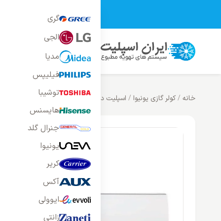
تمامی محصولات فر
گری
الجی
محصولات
خانه
بلاگ
راه
مدیا
فیلیپس
توشیبا
خانه
/
کولر گازی یونیوا
/
اسپلیت دیواری یونیوا
/
کولر گازی یونیوا 30000 مدل UN-MS30CD NEON SCROLL
هایسنس
جنرال گلد
یونیوا
کریر
آکس
ایوولی
زانتی