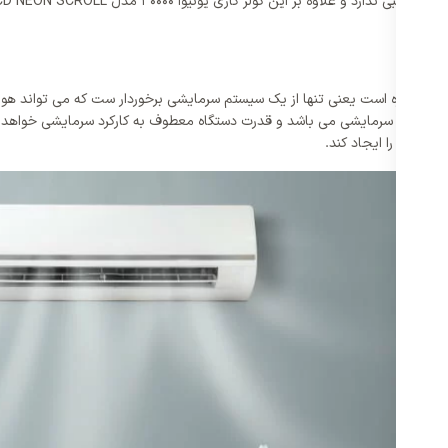
یونیوا 30000 مدل UN-MS30CD NEON SCROLL کولری تک منظوره است یعنی تنها از یک سیستم سرمایشی برخوردا
ه سیستم سرمایشی می باشد و قدرت دستگاه معطوف به کارکرد سرمایشی خواهد بود
 دمایی را ایجاد کند.