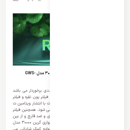
ندارد.
فیلتر بهداشتی کولر گازی دیواری گرین 30000 مدل GWS-
H30P1T1/R1
این محصول از فیلتر های بهداشتی متعددی برخوردار می باشد
که از آن ها می توان به فیلتر ویتامین ث، فیلتر یون نقره و فیلتر
آنتی فرم آلدهید اشاره کرد. فیلتر ویتامین ث با انتشار ویتامین ث
باعث بهبود عملکرد سیستم دفاعی بدن می شود. همچنین فیلتر
یون نقره قابلیت فیلتر بهداشتی ضد باکتری و ضد قارچ و از بین
برنده انواع مختلف باکتری در کولر گازی دیواری گرین 30000 مدل
GWS-H30P1T1/R1، به سلامت افراد خانواده کمک شایانی می