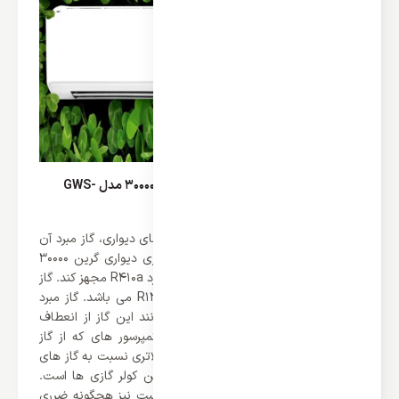
گاز مبرد R410a در کولر گازی دیواری گرین 30000 مدل GWS-
H30P1T1/R1
یکی از بخش های موجود در کولر گازی های دیواری، گاز مبرد آن
ها می باشد. برند گرین توانسته کولر گازی دیواری گرین 30000
مدل GWS-H30P1T1/R1 خود را به گاز مبرد R410a مجهز کند. گاز
مبرد R410a ترکیبی از مبردهای R32 و R125 می باشد. گاز مبرد
R410 بهترین جایگزین R22 بوده و همانند این گاز از انعطاف
پذیری بالایی برخوردار است. همچنین کمپرسور های که از گاز
R410a بهره می برند 40% خنک کنندگی بالاتری نسبت به گاز های
R22 دارند که این یکی از نقاط مثبت این کولر گازی ها است.
ناگفته نماند که این مبرد برای محیط زیست نیز هچگونه ضرری