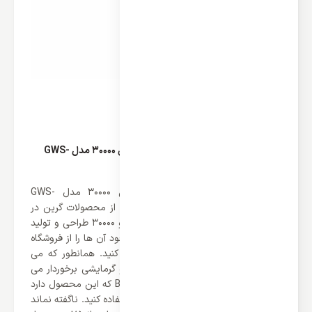
قدرت خنک کنندگی کولر گازی دیواری گرین 30000 مدل GWS-
H30P1T1/R1
قبل از
خرید کولر گازی
دیواری گرین 30000 مدل GWS-
H30P1T1/R1 باید اشاره کرد که این سری از محصولات گرین در
ظرفیت های 9000، 12000، 18000، 24000 و 30000 طراحی و تولید
شده‌اند که شما می توانید بسته به نیاز خود آن ها را از فروشگاه
رسمی ایران اسپلیت مشاهده و انتخاب کنید. همانطور که می
دانید این محصول از عملکرد سرمایشی و گرمایشی برخوردار می
باشد که با توجه به ظرفیت 30000 BTU/h که این محصول دارد
می توانید از آن در تمامی فصول سال استفاده کنید. ناگفته نماند