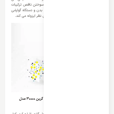
کند. و در نهایت فیلتر آنتی فرم آلدهید از سوختن ناقص ترکیبات
کربن دار به وجود می آیند و برای سلامتی بدن و دستگاه گوارشی
مضر هستند را از بین برده و محیط را از این نظر ایزوله می کند.
طراحی فوق العاده شیک کولر گازی دیواری گرین 30000 مدل
GWS-H30P1T1/R1