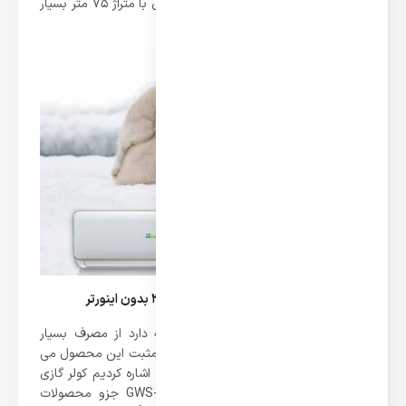
که این محصول می تواند برای مکان های با متراژ 75 متر بسیار
مناسب می باشد.
مصرف انرژی کولر گازی دیواری گرین 30000 بدون اینورتر
این کولر گازی بر خلاف قدرت بالای که دارد از مصرف بسیار
پایینی برخوردار می باشد که یکی از نکات مثبت این محصول می
باشد. همانطور که در بالا به این موضوع اشاره کردیم کولر گازی
دیواری گرین 30000 مدل GWS-H30P1T1/R1 جزو محصولات