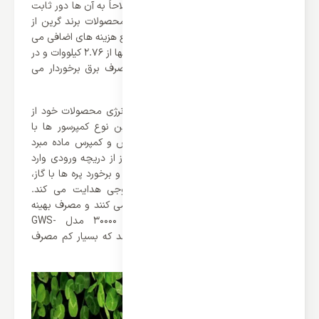
بدون اینورتر برند گرین می باشد که اصطلاحاً به آن ها دور ثابت
نیز گفته می شود. اما باید گفت که کلاً محصولات برند گرین از
مصرف معقولی برخوردار می باشند که مانع هزینه های اضافی می
شوند. این محصول در حالت سرمایشی تنها از 2.76 کیلووات و در
حالت گرمایشی تنها از 2.64 کیلووات مصرف برق برخوردار می
باشد.
کمپانی گرین برای کاهش بیشتر مصرف انرژی محصولات خود از
کمپرسور روتاری کمک گرفته است. در این نوع کمپرسور ها با
گردش 360 درجه ای تیغه ها عمل مکش و کمپرس ماده مبرد
انجام می گیرد، بدین ترتیب که وقتی گاز از دریچه ورودی وارد
کمپرسور می شود، در اثر چرخش تیغه ها و برخورد پره ها با گاز،
آن را با فشار به سوی لوله های خروجی هدایت می کند.
کمپرسورهای روتاری صدای کمتری تولید می‌ کنند و مصرف بهینه‌
تری دارند. کولر گازی دیواری گرین 30000 مدل GWS-
H30P1T1/R1 دارای گرید انرژی B می باشد که بسیار کم مصرف
می باشد.