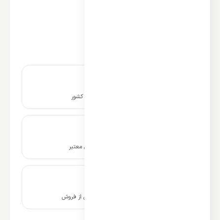
نوع مبرد: R410a
اینورتر دی سی DC: ندارد
گرید انرژی: B
منطقه آب و هوایی: حاره‌ای T1
نصب و راه اندازی در سراسر کشور
ضمانت نامه و گارانتی شرکتی معتبر
۱۰ سال پشتیبانی و خدمات پس از فروش