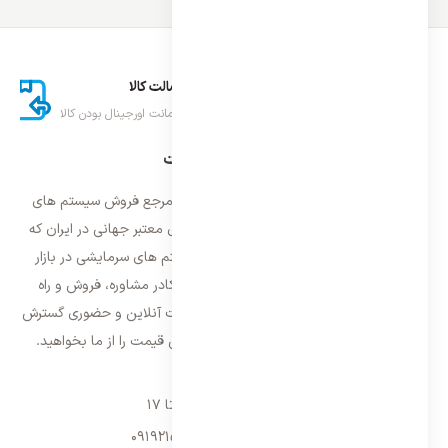
ارسال اکسپرس
اصالت کالا
تحویل سریع کالا
ضمانت اورجینال بودن کالا
درباره ایران اسپلیت
فروشگاه ایران اسپلیت اولین و معتمد ترین مرجع فروش سیستم های
تهویه مطبوع و سرمایشی وارداتی با برند های معتبر جهانی در ایران که
فعالیت خود را از سال ۱۳۸۷ با فروش سیستم های سرمایشی در بازار
تهران شروع و از سال ۱۳۹۵ با بهره گیری از کادر مشاوره، فروش و راه
اندازی، فعالیت خود را در سراسر کشور به صورت آنلاین و حضوری گسترش
داده است. با کیفیت ترین خدمات و بهترین قیمت را از ما بخواهید.
تماس با ما
شنبه تا پنجشنبه ۹ تا ۱۷
09192157173
-
02128423340