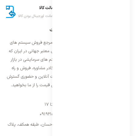
ارسال اکسپرس
اصالت کالا
تحویل سریع کالا
ضمانت اورجینال بودن کالا
درباره ایران اسپلیت
فروشگاه ایران اسپلیت اولین و معتمد ترین مرجع فروش سیستم های
تهویه مطبوع و سرمایشی وارداتی با برند های معتبر جهانی در ایران که
فعالیت خود را از سال ۱۳۸۷ با فروش سیستم های سرمایشی در بازار
تهران شروع و از سال ۱۳۹۵ با بهره گیری از کادر مشاوره، فروش و راه
اندازی، فعالیت خود را در سراسر کشور به صورت آنلاین و حضوری گسترش
داده است. با کیفیت ترین خدمات و بهترین قیمت را از ما بخواهید.
تماس با ما
شنبه تا پنجشنبه ۹ تا ۱۷
09192157173
-
02128423340
تهران، سه راه امین حضور، مجتمع تجاری احسان، طبقه همکف، پلاک
۹