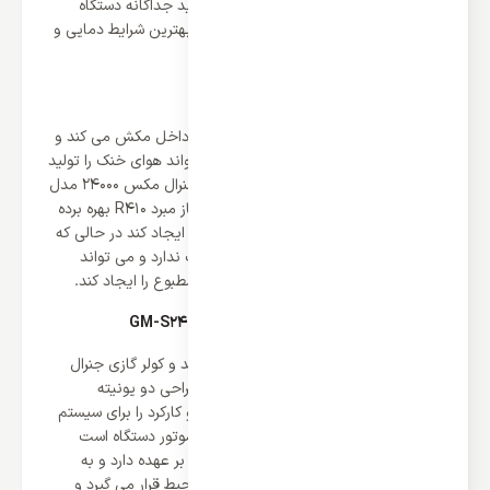
قدرتمند سبب شده است تا کاربر از شر خرید جداگانه دستگاه
تهویه راحت شود و این کولر منحصر بفرد بهترین شرایط دمایی و
آب و هوایی را برای کاربر ایجاد می کند.
بهترین گاز مبرد جهت خنک کنندگی
موتور کولر گازی هوا و گاز مبرد را با هم به داخل مکش می کند و
ضمن اعمال چرخش و فشرده سازی می تواند هوای خنک را تولید
و به پنل داخلی انتقال دهد و کولر گازی جنرال مکس 24000 مدل
GM-S24DIGITAL جهت خنک کنندگی از گاز مبرد R410 بهره برده
است که می تواند هوایی خنک و مطبوع را ایجاد کند در حالی که
آسیبی برای انسان، طبیعت و محیط زیست ندارد و می تواند
بدون ایجاد آلاینده تنفسی هوای خنک و مطبوع را ایجاد کند.
طراحی به عنوان مولفه کارآمد در GM-S24DIGITAL
طراحی می تواند کارایی سیستم را ارتقا دهد و کولر گازی جنرال
مکس 24000 مدل GM-S24DIGITAL از طراحی دو یونیته
برخوردار است که می تواند نهایت کارایی و کارکرد را برای سیستم
ایجاد کند؛ یونیت خارجی در این سیستم موتور دستگاه است
وظیفه تولید و انتقال هوا به پنل داخلی را بر عهده دارد و به
دلیل وزن و ابعاد بالای خود در خارج از محیط قرار می گیرد و