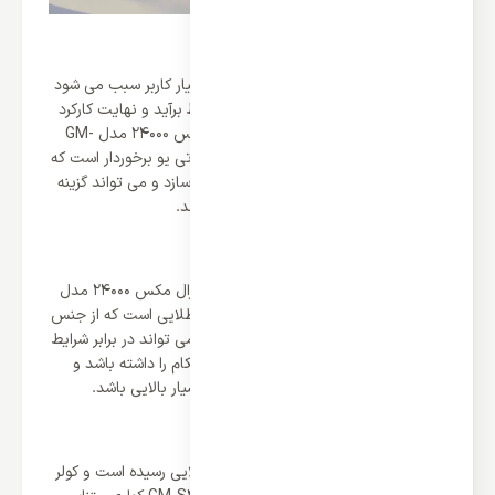
ظرفیت دمایی 24000 و متراژ متناسب آن
تناسب میان ظرفیت دمایی و متراژ در اختیار کاربر سبب می شود
کولر به خوبی از پوشش دهی دمایی محیط برآید و نهایت کارکرد
را از خود نشان دهد و کولر گازی جنرال مکس 24000 مدل GM-
S24DIGITAL از ظرفیت دمایی 24000 بی تی یو برخوردار است که
کولر را برای متراژ 50 تا 70 متر مناسب می سازد و می تواند گزینه
مناسبی برای اتاق های متوسط تا بزرگ باشد.
فین طلایی
یکی از مشخصه های بارز در کولر گازی جنرال مکس 24000 مدل
GM-S24DIGITAL وجود فین یا پره های طلایی است که از جنس
آلیاژ ضد زنگ ساخته شده است در نتیجه می تواند در برابر شرایط
آب و هوایی و دمایی بهترین دوام و استحکام را داشته باشد و
سبب می شود طول عمر سیستم در حد بسیار بالایی باشد.
در نهایت
فروش کولر گازی جنرال مکس به درصد بالایی رسیده است و کولر