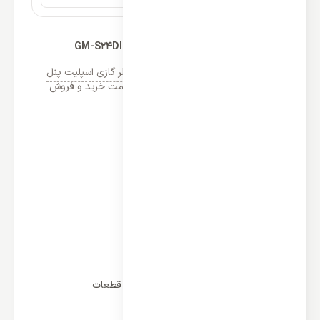
کولر گازی جنرال مکس 24000 مدل GM-S24DIGITAL
دسته‌ها:
اسپلیت دیواری جنرال مکس
,
کولر گازی اسپلیت پنل
دیواری
,
کولر گازی جنرال مکس
,
لیست قیمت خرید و فروش
کولر گازی 24000
(2)
مشخصات
دارای ظرفیت دمایی 24000btu
دارای کمپرسور روتاری
لوله و کابل مسی
گاز مبرد R410
دارای فیلتراسیون
متناسب آب و هوای معتدل
مدیا شتاب 5 سال کمپروسور و 24 ماه قطعات