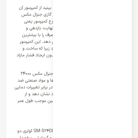
هر آنچه از توان و قدرت یک کولر گازی می بینید از کمپرسور آن
سرچشمه می گیرد و جنرال مکس برای کولر گازی جنرال مکس
24000 مدل GM-S24DIGITAL از برترین نوع کمپرسور یعنی
موتور روتاری بهره برده است که می تواند نهایت بازدهی و
راندمان را ایجاد کند در نتیجه کم ترین مصرف را با بیشترین
عملکرد و قدرت پرتاب باد از خود نشان می دهد. این کمپرسور
کارآمد کم ترین نویز و صدای تولیدی را دارد زیرا که ساخت و
طراحی آن به گونه ای است که می تواند بدون ایجاد فشار مازاد
و در بهترین حالت تولید باد را انجام دهد.
جنرال مکس برای ساخت موتور کولر گازی جنرال مکس 24000
مدل GM-S24DIGITAL از برترین متریال ها و مواد صنعتی ضد
زنگ ساخته شده است در نتیجه می تواند در برابر تغییرات دمایی
محیطی بیشترین دوام و استحکام را از خود نشان دهد و از
هرگونه آسیب و خوردگی به دور است و همین موجب طول عمر
بسیار بالایی برای کولر می شود.
کارکرد دو منظوره
کولر گازی جنرال مکس 24000 مدل GM-S24DIGITAL کولری دو
منظوره است یعنی از دو سیستم سرمایشی و گرمایشی برخوردار