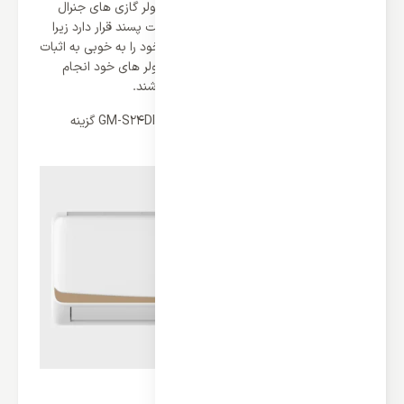
زمینه مشغول به فعالیت هستند و
خرید کولر گازی
های جنرال
مکس در لیست اولویت خرید کاربران سخت پسند قرار دارد زیرا
در طی سالیان متمادی این برند توانسته خود را به خوبی به اثبات
برساند و برترین طراحی و ساخت را برای کولر های خود انجام
دهد تا بهترین کارایی و عملکرد را داشته باشند.
کولر گازی جنرال مکس 24000 مدل GM-S24DIGITAL گزینه
منتخب ما برای کاربران می باشد.
کمپرسور با نهایت بازدهی و راندمان