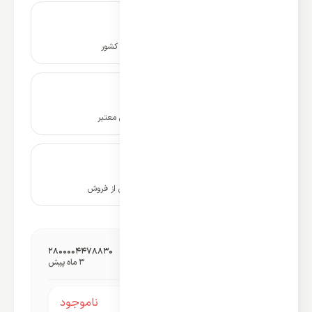
نصب و راه اندازی در سراسر کشور
ضمانت نامه و گارانتی شرکتی معتبر
۱۰ سال پشتیبانی و خدمات پس از فروش
شناسه گمرکی محصول:
2800004478830
آخرین به‌روزرسانی قیمت:
3 ماه پیش
ناموجود
قیمت محصول: