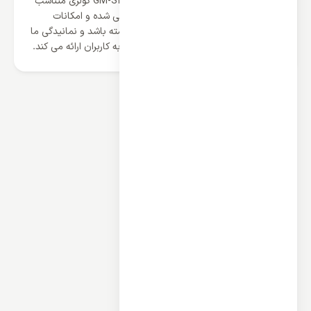
گازی جنرال مکس 24000 مدل GM-S24DIGITAL کولری متناسب
اتاق های متوسط است و با طراحی مهندسی شده و امکانات
کاربردی خود می تواند بهترین کارکرد را داشته باشد و نمانیدگی ما
این دستگاه را با تضمین اصالت و کیفیت به کاربران ارائه می کند.
محصولات مرتبط