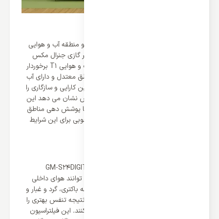
کلاس آب و هوایی T1
برای آن که بدانید کولر شما برای چه اقلیم و منطقه آب و هوایی
مناسب است به کلاس آن توجه کنید و کولر گازی جنرال مکس
24000 مدل GM-S24DIGITAL از کلاس آب و هوایی T1 برخوردار
است که نشان می دهد این کولر برای مناطق معتدل و دارای آب
و هوای گرم مناسب است و می تواند بهترین کارایی و سازگاری را
در این مناطق از خود نشان دهد. این کلاس نشان می دهد این
کولر دستگاهی منعطف نیست اما اختصاصا پوشش دهی مناطق
معتدل را انجام می دهد در نتیجه گزینه خوبی برای این شرایط
آب و هوایی می باشد.
فیلتراسیون جهت تهویه هوا
در کولر گازی جنرال مکس 24000 مدل GM-S24DIGITAL
فیلترهای متعددی تعبیه شده است که می توانند هوای داخلی
محیط را تهویه کنند و هوایی عاری از هرگونه باکتری، گرد و غبار و
آلاینده های تنفسی را ایجاد می کنند و در نتیجه تنفس بهتری را
برای همه افراد حاضر در محیط ایجاد می کنند. این فیلتراسیون