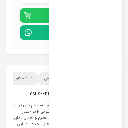
خرید آنلاین
مشاوره در واتساپ
توضیحات محصول
مشخصات فنی
دیدگاه کاربران
4
کولر گازی جنرال مکس 24000 مدل GM-S24DIGITAL
برای هر فضایی که در اختیار دارید کولر گازی و سیستم های تهویه
تهیه کنید تا بهترین حالت دمایی و آب و هوایی را در اختیار
داشته باشید زیرا این سیستم ها می توانند تنظیم و تعادل دمایی
و تهویه هوا را به خوبی انجام دهند و برندهای مختلفی در این