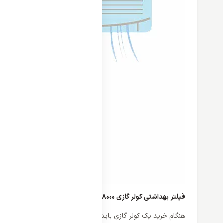
فیلتر بهداشتی کولر گازی 18000 اینورتر وایت وستینگ هاوس