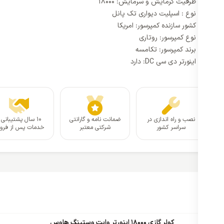
ظرفیت گرمایش و سرمایش: 18000
نوع : اسپلیت دیواری تک پانل
کشور سازنده کمپرسور: امریکا
نوع کمپرسور: روتاری
برند کمپرسور: تکامسه
اینورتر دی سی DC: دارد
نصب و راه اندازی در
ضمانت نامه و گارانتی
۱۰ سال پشتیبانی 
سراسر کشور
شرکتی معتبر
خدمات پس از فر
کولر گازی 18000 اینورتر وایت وستینگ هاوس