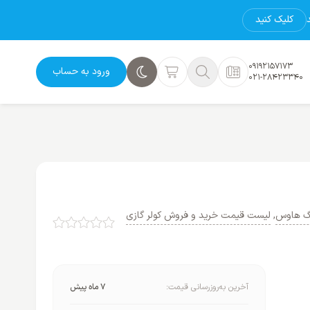
کلیک کنید
09192157173
ورود به حساب
021-28423340
نگ هاوس
,
لیست قیمت خرید و فروش کولر گازی
آخرین به‌روزرسانی قیمت:
7 ماه پیش