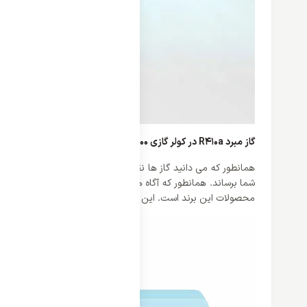
گاز مبرد R410a در کولر گازی 18000 اینورتر وایت وستینگ هاوس
همانطور که می دانید گاز ها نقش مهمی را در کولر گازی ها ایفا
محصولات این برند است. این گاز نسبت به سایر گاز ها سرمایش بیشتر