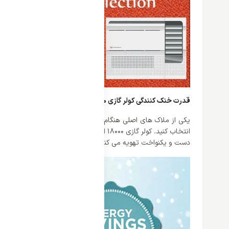
قدرت خنک کنندگی کولر گازی 18000 اینورتر وایت وستینگ هاوس
یکی از ملاک های اصلی هنگام انتخاب کولر گازی قدرت آن می باش
دست و یکنواخت تهویه می کند. همچنین پرتاب باد کولر گازی 18000 اینورتر وایت وستینگ هاوس 12 متر بوده که چهار طرف را به صورت مساوی خنک می کند.