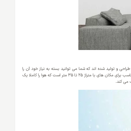
ی و تولید شده اند که شما می توانید بسته به نیاز خود آن را
انتخاب کنید. کولر گازی 18000 اینورتر وایت وستینگ هاوس همانطور که آگاه هستنید از قدرت خنک کنندگی 18000 BTU/h برخوردار است که گزینه‌ای مناسب برای مکان های با متراژ 25 تا 35 متر است که هوا را کاملا یک