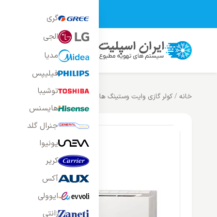
تمامی محصولات فر
گری
الجی
محصولات
خانه
بلاگ
راه
مدیا
فیلیپس
توشیبا
خانه
/
کولر گازی وایت وستینگ هاوس
/
کولر گازی دیواری وایت وستی
هایسنس
جنرال گلد
یونیوا
کریر
آکس
ایوولی
زانتی