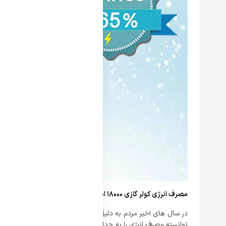
مصرف انرژی کولر گازی 18000 اینورتر وایت وستینگ هاوس
در سال های اخیر مردم به دلیل مصرف های بالا و زیاد کولر گازی ه