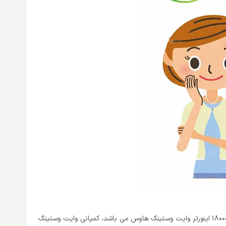
هنگام خرید یک کولر گازی باید به نکات زیادی توجه کرد و باید از انتخاب خود مطمئن باشیم. یکی از نکات بسیار مهم فیلتر های بهداشی کولر گازی 18000 اینورتر وایت وستینگ هاوس می باشد، کمپانی وایت وستینگ