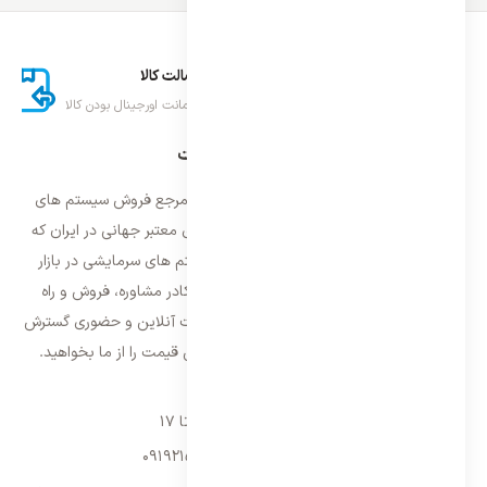
ارسال اکسپرس
اصالت کالا
تحویل سریع کالا
ضمانت اورجینال بودن کالا
درباره ایران اسپلیت
فروشگاه ایران اسپلیت اولین و معتمد ترین مرجع فروش سیستم های
تهویه مطبوع و سرمایشی وارداتی با برند های معتبر جهانی در ایران که
فعالیت خود را از سال ۱۳۸۷ با فروش سیستم های سرمایشی در بازار
تهران شروع و از سال ۱۳۹۵ با بهره گیری از کادر مشاوره، فروش و راه
اندازی، فعالیت خود را در سراسر کشور به صورت آنلاین و حضوری گسترش
داده است. با کیفیت ترین خدمات و بهترین قیمت را از ما بخواهید.
تماس با ما
شنبه تا پنجشنبه ۹ تا ۱۷
09192157173
-
02128423340