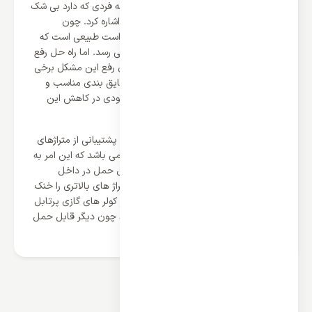
کولر گازی پرتابل علاوه بر مزایای منحصر به فردی که دارد بی شک
معایبی هم دارد که می توان به صدای آن اشاره کرد. چون
کمپرسور در داخل خود دستگاه تعبیه شده است طبیعی است که
صدای کمپرسور در محیط داخل به گوش می رسد. اما راه حل رفع
این صدای کولر گازی پرتابل چیست ؟ برای رفع این مشکل برخی
از تولیدکنندگان کولر های گازی پرتابل با عایق بندی مناسب و
استفاده از تکنولوژی روز توانسته اند تا حدودی در کاهش این
صدا موفق باشند.
از دیگر معایب کولر گازی می توان به عدم پشتیبانی از متراژهای
بیشتر از ۳۰ متر برای گرمایش و سرمایش می باشد که این امر به
دلیل استفاده از کمپرسورهای کوچک و قابل حمل در داخل
دستگاه می باشد. در صورتیکه بخواهید متراژ های بالاتری را خنک
کنید نیاز به یک کمپرسور بزرگتر دارید که در کولر های گازی پرتابل
نمی توان از کمپرسورهای بزرگ استفاده کرد چون دیگر قابل حمل
نخواهد
محصولات مرتبط