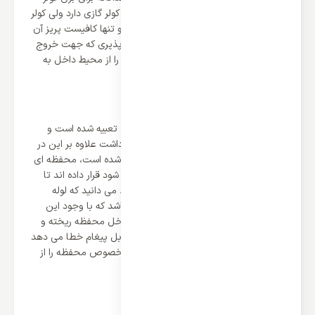
دارد و… که اینها همه مشکلاتی هستند که کولر گازی دارد ولی کولر
گازی پرتابل نیاز به نصب تخصصی ندارد و تنها کافیست پریز آن
را به برق متصل نمایید و لوله ی انعطاف پذیری که جهت خروج
هوای داغ کمپرسور در نظر گرفته شده است را از محیط داخل به
محیط بیرون خارج کنید.
بهترین قابلیت کولر گازی پرتابل چیست
کمپرسور کولر گازی پرتابل در داخل دستگاه تعبیه شده است و
دردسر نصب جداگانه کمپرسور را نخواهید داشت علاوه بر این در
کولر گازی های پرتابلی که جدیدا وارد بازار شده است، محفظه ای
جهت ذخیره آبی که از لوله درین خارج می شود قرار داده اند تا
دیگر نیازی به لوله آب درین نداشته باشید. می دانید که لوله
درین جهت خروج آب ناشی از تعرق می باشد که با وجود این
محفظه نیاز به این لوله نیست و آب به داخل محفظه ریخته و
در صورتیکه محفظه پر شود کولر گازی پرتابل پیغام خطا می دهد
و شما می توانید با متصل کردن شیلنگ مخصوص محفظه را از
آب خالی نمایید.
معایب کولر گازی پرتابل چیست