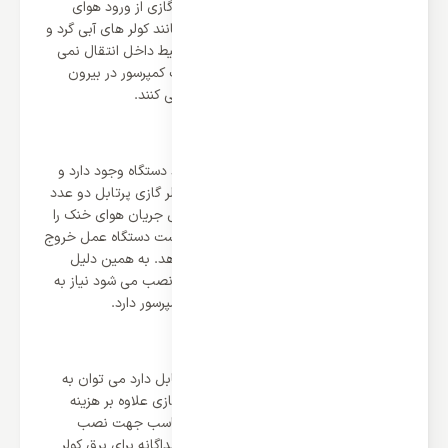
بدون رطوبت می باشد همچنین کولرهای گازی از ورود هوای
آلوده بیرون به داخل جلوگیری می کند و مانند کولر های آبی گرد و
غبار و آلودگی ها رو از محیط بیرون به محیط داخل انتقال نمی
دهد. در بعضی از مکان ها که امکان نصب کمپرسور در بیرون
وجود ندارد، از
کولر گازی پرتابل
استفاده می کنند.
نحوه کارکرد کولر گازی پرتابل چیست
در کولر گازی پرتابل کمپرسور در داخل خود دستگاه وجود دارد و
کمپرسور جداگانه نصب نخواهد شد. در کولر گازی پرتابل دو عدد
موتور وجود دارد که یکی از بالا عمل انتقال جریان هوای خنک را
انجام می دهد و موتور دیگر از پایین و پشت دستگاه عمل خروج
جریان گرم ناشی از کمپرسور را انجام می دهد. به همین دلیل
است که محلی که در آن کولر گازی پرتابل نصب می شود نیاز به
یک دریچه جهت خروج باد داغ ناشی از کمپرسور دارد.
مزایای کولر گازی پرتابل چیست
از مهم ترین مزیت هایی که کولر گازی پرتابل دارد می توان به
سهولت در نصب آن اشاره کرد.نصب کولر گازی علاوه بر هزینه
های نسبتا بالایی که دارد نیاز به محلی مناسب جهت نصب
کمپرسور دارد همچنین نیاز به سیم کشی جداگانه برای برق کولر