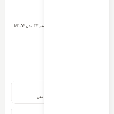
مشخصات
کولر گازی سرد و گرم 12000 پرتابل میدیا استار T3 مدل MPI/12
نوع استفاده : سرمایشی و گرمایشی
ظرفیت گرمایش و سرمایش:12000
نوع : پرتابل
کشور سازنده کمپرسور: چین
نوع کمپرسور: روتاری
برند کمپرسور: Toshiba
اینورتر دی سی DC: ندارد
نصب و راه اندازی در سراسر کشور