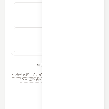
کولر گازی کریر 12000 اینورتر مدل 42QHG012H
دسته‌ها:
کولر گازی کریر
,
اسپلیت دیواری کریر
,
کولر گازی اسپلیت
پنل دیواری
,
لیست قیمت خرید و فروش کولر گازی 12000
(5)
مشخصات
نوع عملکرد: سرمایشی و گرمایشی