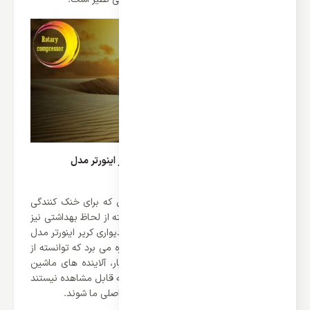
فیلتر های بهداشتی کولر گازی دیواری کریر اینورتر مدل
42QHA012VSL
برند کریر علاوه بر عملکرد های بی نظیری که برای خنک کنندگی
بهتر این محصول فراهم کرده است توانسته از لحاظ بهداشتی نیز
بی نظیر عمل کند. خوشبختانه کولر گازی دیواری کریر اینورتر مدل
42QHA012VSL از فیلتر های بهداشتی بهره می برد که توانسته از
ورود آلاینده های مضر همچون گرد و غبار، آلاینده های ماشین
ها، پرز حیوانات و سایر آلایند های ریزی که قابل مشاهده نیستند
جلوگیری کند و مانع ورود آن ها به محیط اصلی ما شوند.