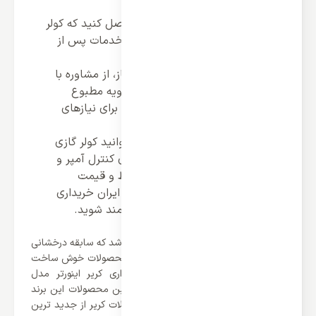
بگیرید.
توجه به ضمانت‌نامه:
اطمینان حاصل کنید که کولر
گازی دارای ضمانت نامه معتبر و خدمات پس از
فروش مناسب است.
مشاوره با کارشناسان:
در صورت نیاز، از مشاوره با
کارشناسان متخصص در زمینه تهویه مطبوع
استفاده کنید تا بهترین تصمیم را برای نیازهای
خود بگیرید.
با رعایت راهنمایی‌های فوق، می‌توانید کولر گازی
کریر 12000 اینورتر مدل QHA با آی کنترل آمپر و
موتور بزرگ T3 را با بهترین شرایط و قیمت
مناسب از نمایندگی‌های معتبر در ایران خریداری
کرده و از عملکرد و کارایی آن بهره‌مند شوید.
برند کریر یکی از برند های آمریکایی می باشد که سابقه درخشانی
در حوضه تولیدات کولر گازی ها دارد. از محصولات خوش ساخت
این برند می توان به کولر گازی دیواری کریر اینورتر مدل
42QHA012VSL اشاره کرد که از جدید ترین محصولات این برند
می باشد. خوشبختانه این سری از محصولات کریر از جدید ترین