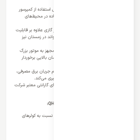
اتلاف انرژی جلوگیری می‌کند.
صدای کم:
این مدل کولر گازی کریر به دلیل استفاده از کمپرسور
اینورتر، صدای بسیار کمی دارد و برای استفاده در محیط‌های
مسکونی و اداری ایده‌آل است.
قابلیت سرمایش و گرمایش:
این مدل کولر گازی علاوه بر قابلیت
سرمایش، قابلیت گرمایش نیز دارد و می‌تواند در زمستان نیز
مورد استفاده قرار گیرد.
موتور بزرگ T3:
این مدل کولر گازی کریر مجهز به موتور بزرگ
T3 ساخت آمریکا است که از قدرت و راندمان بالایی برخوردار
است.
فناوری آی کنترل آمپر:
این فناوری با تنظیم جریان برق مصرفی،
از نوسانات برق و آسیب به کولر گازی جلوگیری می‌کند.
گارانتی معتبر:
این مدل کولر گازی کریر دارای گارانتی معتبر شرکت
ایران اسپلیت است.
معایب کولر گازی کریر 12000 اینورتر مدل QHA:
قیمت بالا:
قیمت این مدل کولر گازی کریر نسبت به کولرهای
گازی معمولی بدون اینورتر بیشتر است.
جمع بندی: