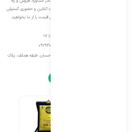
تهران شروع و از سال ۱۳۹۵ با بهره گیری از کادر مشاوره، فروش و راه
اندازی، فعالیت خود را در سراسر کشور به صورت آنلاین و حضوری گسترش
داده است. با کیفیت ترین خدمات و بهترین قیمت را از ما بخواهید.
تماس با ما
شنبه تا پنجشنبه ۹ تا ۱۷
09192157173
-
02128423340
تهران، سه راه امین حضور، مجتمع تجاری احسان، طبقه همکف، پلاک
۹
نمادها