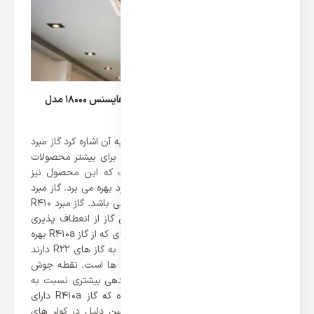
گاز مبرد R410-A در داکت اسپلیت کاستی هایسنس 18000 مدل
ACT-18UR4SFAA3
یکی از مهم ترین نکته های که می توان به آن اشاره کرد گاز مبرد
این محصول می باشد. کمپانی هایسنس برای بیشتر محصولات
خود گاز مبرد R410-A تعبیه نموده است که این محصول نیز
مانند سایر تولیدات این کمپانی از این مبرد بهره می برد. گاز مبرد
R410a ترکیبی از مبرد های R32 و R125 می باشد. گاز مبرد R410
بهترین جایگزین R22 بوده و همانند این گاز از انعطاف پذیری
بالایی برخوردار است. همچنین کمپرسور های که از گاز R410a بهره
می برند 40% خنک کنندگی بالاتری نسبت به گاز های R22 دارند
که این یکی از نقاط مثبت این کولر گازی ها است. نقطه جوش
گاز R410a منفی 51.4 درجه است که بازدهی بیشتری نسبت به
سایر گاز ها دارد. این ویژگی باعث شده که گاز R410a دارای
ظرفیت سرما سازی بیشتری باشد به همین دلیل در کولر های