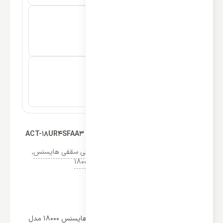
داکت اسپلیت کاستی هایسنس 18000 مدل ACT-18UR4SFAA3
دسته‌ها:
کولر گازی هایسنس
,
داکت کاستی سقفی هایسنس
,
لیست قیمت خرید و فروش کولر گازی 18000
(1)
مشخصات
برخی از ویژگی های داکت اسپلیت کاستی هایسنس 18000 مدل