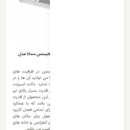
قدرت خنک کنندگی داکت اسپلیت کاستی هایسنس 18000 مدل
ACT-18UR4SFAA3
باید توجه کرد که محصولات برند هایسنس در ظرفیت های
مختلفی طراحی و تولید می شوند که شما می توانید آن ها را در
وب سایت ایران اسپلیت مشاهده و تهیه نماید. داکت اسپیلت
های کاستی علاوه بر ظاهر شیکی که دارند قدرت بسیار بالای نیز
برخوردار می باشند. همانطور که می دانید این محصول از قدرت
خنک کنندگی 18000 BTU/h برخوردار می باشد که با عملکرد
سرمایشی و گرمایشی که دارد می تواند برای تمامی فصل کاربرد
داشته باشد. ناگفته نماند که این محصول برای مکان های
همچون بیمارستان ها، اداره ها، سالن های کنفرانس و خانه های
که دارای سقف های کاذب هستند بسیار مناسب می باشد.