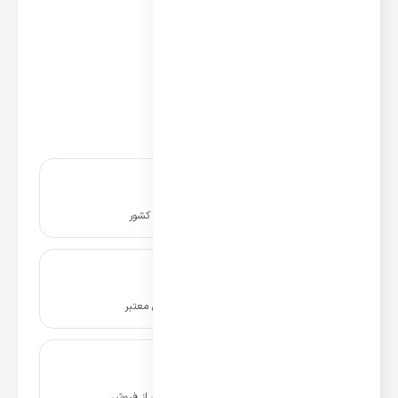
ACT-18UR4SFAA3
عملکرد: سرمایشی و گرمایشی
نوع کمپرسور: روتاری
گرید انرژی: ++A
اینورتر: دارد
محدوده عملکرد دمایی: T3
نصب و راه اندازی در سراسر کشور
ضمانت نامه و گارانتی شرکتی معتبر
۱۰ سال پشتیبانی و خدمات پس از فروش