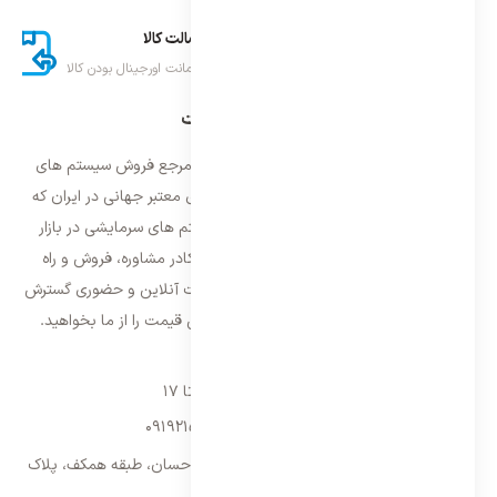
ارسال اکسپرس
اصالت کالا
تحویل سریع کالا
ضمانت اورجینال بودن کالا
درباره ایران اسپلیت
فروشگاه ایران اسپلیت اولین و معتمد ترین مرجع فروش سیستم های
تهویه مطبوع و سرمایشی وارداتی با برند های معتبر جهانی در ایران که
فعالیت خود را از سال ۱۳۸۷ با فروش سیستم های سرمایشی در بازار
تهران شروع و از سال ۱۳۹۵ با بهره گیری از کادر مشاوره، فروش و راه
اندازی، فعالیت خود را در سراسر کشور به صورت آنلاین و حضوری گسترش
داده است. با کیفیت ترین خدمات و بهترین قیمت را از ما بخواهید.
تماس با ما
شنبه تا پنجشنبه ۹ تا ۱۷
09192157173
-
02128423340
تهران، سه راه امین حضور، مجتمع تجاری احسان، طبقه همکف، پلاک
۹