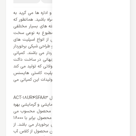
اگر دنبال محصولی شیک برای شرکت ها و اداره ها می گرید به
شما توصیه می کنم تا آخر این متن با همراه باشید. همانطور که
می دانید امروزه تهویه مطبوع ها به دسته های بسیار مختلفی
تقسیم شده‌اند که انتخاب کردن تهویه مطبوع به نوعی سخت
می باشد. داکت اسپلیت های کاستی یکی از انواع اسپلیت های
موجود در بازار می باشند که در قدرت بالا و طراحی شیکی برخوردار
می باشند که ظرفداران بسیار زیادی برخوردار می باشند. کمپانی
هایسنس یکی از معتبر ترین برند های جهانی در ساخت داکت
اسپلیت های کاستی می باشد که با محصولاتی که تولید می کند
همه را شگفت زده کرده است. داکت اسپلیت کاستی هایسنس
18000 مدل ACT-18UR4SFAA3 یکی از تولیدات این کمپانی می
باشد که در ادامه با آن آشنا خواهیم شد.
داکت اسپلیت کاستی هایسنس 18000 مدل ACT-18UR4SFAA3
همانند سایر اسپلیت ها از عملکرد های سرمایشی و گرمایشی بهره
می برد که یکی از ویژگی های مثبت این محصول محسوب می
شود. همچنین باید گفت که ظرفیت این محصول برابر با 18000
BTU/h می باشد که از قدرت بسیار خوبی برخوردار می باشد. از
همه‌ی این ها گذشته باید اشاره کرد که این محصول از کلاس آب