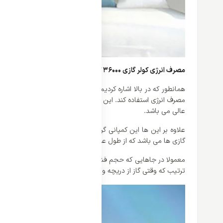
مصرف انرژی کولر گازی 36000 گری مدل S4 MATIC
همانطور که در بالا اشاره کردیم یکی از دلایل محبوبیت بالای مح
عالی می باشد.
علاوه بر این ها این کمپانی گری توانسته برای محصولات خود کمپرسو
گازی ها می باشد که از طول عمر بالا و کارایی بالایی برخوردار هست
ترتیب که وقتی گاز از دریچه ورودی وارد کمپرسور می شود، در اثر چ