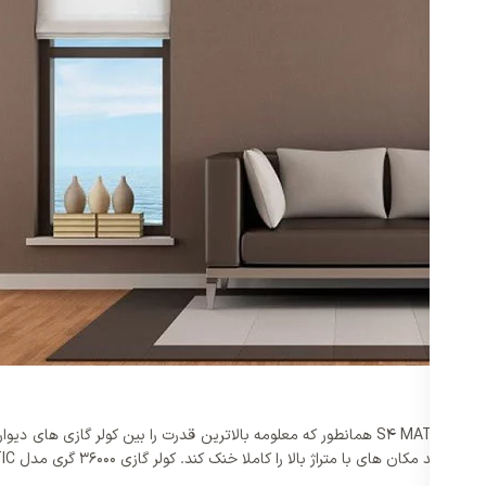
قدرت یک ملاک اصلی برای کولر گازی ها است. کولر گازی 36000 گری مدل S4 MATIC همانطور که معلومه با