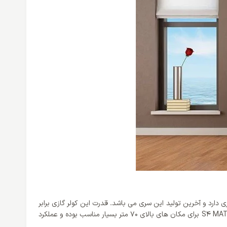
لاترین قدرت را بین کولر گازی های دیواری دارد و آخرین تولید این سری می باشد. قدرت این کولر گازی برابر
با 36000 BTU/h می باشد که قدرت خیلی زیاد و باور نکردنی دارد که می تواند مکان های با متراژ بالا را کاملا خنک کند. کولر گازی 36000 گری مدل S4 MATIC برای مکان های بالای 70 متر بسیار مناسب بوده و عملکرد