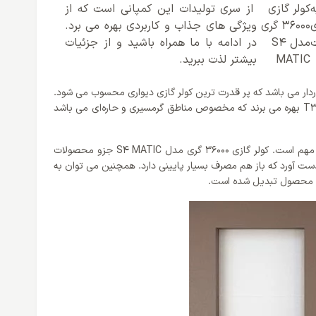
کولر گازی
از سری تولیدات این کمپانی است که از
ی
36000 گری
ویژگی های جذاب و کاربردی بهره می برد.
ت
مدل S4
در ادامه با ما همراه باشید و از جزئیات
MATIC
بیشتر لذت ببرید.
گی های این کولر گازی می توان به عملکرد های سرمایش و گرمایشی این کولر گازی اشاره کرد که از قدرتی برابر با 36000 BTU/h برخوردار می باشد که پر قدرت ترین کولر گازی دیواری محسوب می شود.
این ویژگی به کاربران اجازه می دهد که در هر فصلی از آن بهره مند باشند. علاوه بر این ها باید گفت که محصولات کمپانی گری از کلاس آب و هوای T3 بهره می برند که مخصوص مناطق گرمسیری و حاره‌ای می باشد
بیش از هر چیزی همه به برچسپ انرژی آن نگاه می کنند. با مصرف زیاد برق و هزینه های بالای آن بیش از خرید هر چیزی کلاس مصرف انرژی آن مهم است. کولر گازی 36000 گری مدل S4 MATIC جزو محصولات
ورتر این کمپانی است و از فناوری هوشمند اینورتر استفاده نمی کند، با این حال کمپانی گری توانسته برای کولر گازی های خود گرید انرژی A بدست آورد که باز هم مصرف بسیار پایینی دارد. همچنین می توان به
 این محصول تبدیل شده است.