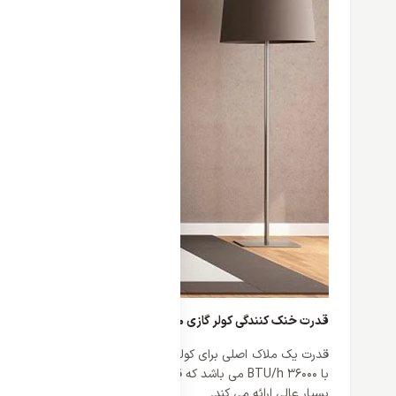
قدرت خنک کنندگی کولر گازی 36000 گری مدل S4 MATIC
بسیار عالی ارائه می کند.