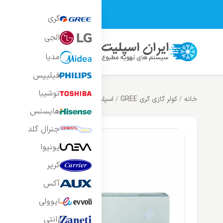
تمامی محصولات فر
گری
الجی
محصولات
خانه
بلاگ
راه
مدیا
فیلیپس
توشیبا
خانه
/
کولر گازی گری GREE
/
اسپلیت دیواری گری
/
کولر گازی 36000 گری مدل S4 MATIC
هایسنس
جنرال گلد
یونیوا
کریر
آکس
ایوولی
زانتی