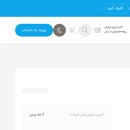
کلیک کنید
09192157173
ورود به حساب
021-28423340
آخرین به‌روزرسانی قیمت:
7 ماه پیش