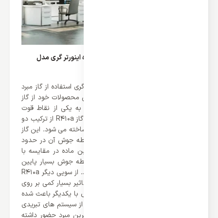
گاز مبرد R410a در کولر گازی 30000 ایستاده اینورتر گری مدل
POWER
یکی از دلایل محبوبیت بالای محصولات گری استفاده از گاز مبرد
R410a می باشد. کمپانی گری برای تمامی محصولات خود از گاز
مبرد R410a استفاده می کند که تبدیل به یکی از نقاط قوت
محصولات این کمپانی تبدیل شده است. گاز R410a از ترکیب دو
گاز R125 و R32 با نسبت برابر 50 به 50 ساخته می شود. این گاز
دارای سرمادهی بسیار مناسبی است و نقطه جوش آن در حدود
51- درجه سانتی گران اتفاق می افتد. این ماده در مقایسه با
سایر گازهای مصرفی مانند R22 دارای نقطه جوش بسیار پایین
ترین است و بنابراین بازدهی بیشتری دارد. از سویی دیگر R410a
به خوبی با محیط زیست سازگار است و تاثیر بسیار کمی بر روی
لایه اوزون می گذارد. مجموعه این خواص با یکدیگر باعث شده
است تا این گاز به عنوان مبرد در بسیاری از سیستم های تبریدی
کوچک مانند کولرهای گازی به عنوان بهترین مبرد حضور داشته