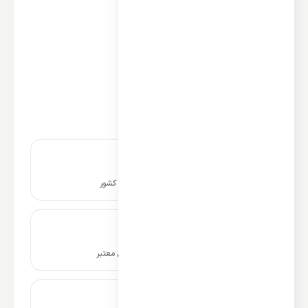
نوع استفاده: سرمایشی و گرمایشی
ظرفیت گرمایش و سرمایش: 30000
نوع: اسپلیت ایستاده تک فاز
کشور سازنده کمپرسور: آمریکا
نوع کمپرسور: اسکرول
برند کمپرسور: تکامسه
اینورتر دی سی DC: دارد
نصب و راه اندازی در سراسر کشور
ضمانت نامه و گارانتی شرکتی معتبر