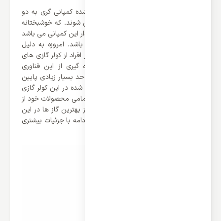
همانطور که می دانید محصولات تولید شده کمپانی گری به دو
سته اینورتر دار و بدون اینورتر تقسیم می شوند. که خوشبختانه
این محصول گری جزو محصولات اینورتر دار این کمپانی می باشد
که از مصرف بسیار پایینی برخوردار می باشد. امروزه به دلیل
مصرف بالای بیش از حد وسایل برقی اکثر افراد از کولر گازی های
دوری می کنند، اما این کمپانی با بهره گیری از این فناوری
هوشمند توانسته است مصرف انرژی را تا حد بسیار زیادی پایین
بیاورد. یکی دیگر از نکات نوع گاز استفاده شده در این کولر گازی
می باشد باید گفت که کمپانی گری برای تمامی محصولات خود از
گاز مبرد R410a استفاده می کند که یکی از بهترین گاز ها در این
صنعت می باشد. با ما همراه باشد تا در ادامه با جزئیات بیشتری
آشنا شوید.