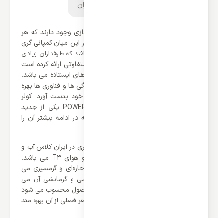
توضیحات محصول
دیدگاه کاربران
امروزه کمپانی های زیادی در عرصه کولرگازی وجود دارند که هر
کدام محصولاتی متفاوتی ارائه می کنند. در این میان کمپانی گری
یکی از پرآواز ترین برند های جهانی می باشد که طرفداران زیادی
را جذب خود کرده است. گری محصولات متفاوتی ارائه کرده است
که یکی از پرقدرت ترین آن ها کولر گازی های ایستاده می باشد.
محصولات ایستاده گری از جدید ترین ویژگی ها و فناوری ها بهره
می برند که توانسته جایگاه خوبی برای خود بدست آورد. کولر
گازی 30000 ایستاده اینورتر گری مدل POWER یکی از جدید
ترین مدل های این کمپانی می باشد که در ادامه بیشتر آن را
توضیح خواهیم داد.
یکی از دلیل محبوبیت بالای محصولات گری در ایران کلاس آب و
هوای آن می باشد که دارای کلاس آب و هوای T3 می باشد.
کلاس آب و هوای T3 مخصوص مناطق حاره‌ای و گرمسیری می
باشد. یکی دیگر از نکات عملکرد سرمایشی و گرمایشی آن می
باشد که یکی از نکات مثبت برای این محصول محسوب می شود
که به کاربران این امکان را می دهد که در هر فصلی از آن بهره مند
باشند.