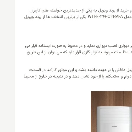
و خرید از برند ویربل به یکی از جدیدترین خواسته های کاربران
سخت پسند تبدیل شده است. یکی از پر طرفدارترین کولرهای برای محیط های متراژ بالا کولرهای ایستاده می باشد و کولر گازی 36000 ایستاده ویربل مدل WTFE-36HO3RAFA یکی از برترین انتخاب ها از برند ویربل
ین سیستم برخلاف کولر دیواری نصب دیواری ندارد و در محیط به صورت ایستاده قرار می
 تنظیمات مربوط به کولر گازی قرار دارد که می توان از این طریق
اند تولید و انتقال باد به پنل داخلی را بر عهده داشته باشد و این موتور کارآمد در قسمت
وام و استحکام را از خود نشان دهد و در نتیجه در خارج از محیط