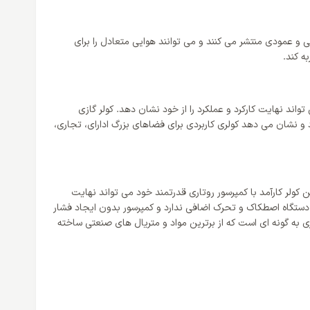
یربل مدل WTFE-36HO3RAFA هوا را در چهار جهت بالا، پایین، افقی و عمودی منتشر می کنند و می توانند هوایی متعادل را برای
ه کند.
تواند نهایت کارکرد و عملکرد را از خود نشان دهد. کولر گازی
ت دمایی 36000 بی تی یو برخوردار است که کولر را برای متراژ 120 تا 180 متر مناسب می سازد و نشان می دهد کولری کاربردی برای فضاهای بزرگ ادارای، تجاری،
کن برخوردار باشد و این کولر کارآمد با کمپرسور روتاری قدرتمند خود می تواند نهایت
ت دستگاه اصطکاک و تحرک اضافی ندارد و کمپرسور بدون ایجاد فشار
اری به گونه ای است که از برترین مواد و متریال های صنعتی ساخته