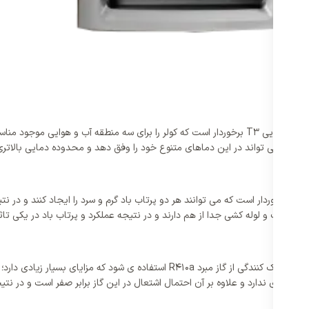
کولر گازی 36000 ایستاده ویربل مدل WTFE-36HO3RAFA از کلاس آب و هوایی T3 برخوردار است که کولر را 
یجه می تواند در این دماهای متنوع خود را وفق دهد و محدوده دمایی بالاتری 
3600 ایستاده ویربل مدل WTFE-36HO3RAFA از دو سیستم برخوردار است که می توانند هر دو پرتاب باد گرم و سرد ر
صالات و لوله کشی جدا از هم دارند و در نتیجه عملکرد و پرتاب باد در یکی تاثیر
در کولر گازی 36000 ایستاده ویربل مدل WTFE-36HO3RAFA برای ایجاد خنک کنندگی از گ
گ و اثری ندارد و علاوه بر آن احتمال اشتعال در این گاز برابر صفر است و در ن