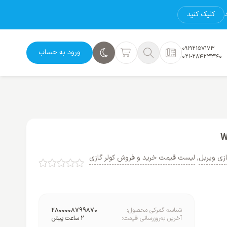
کلیک کنید
09192157173
ورود به حساب
021-28423340
ازی ویربل
,
لیست قیمت خرید و فروش کولر گازی
شناسه گمرکی محصول:
2800008799870
آخرین به‌روزرسانی قیمت:
2 ساعت پیش