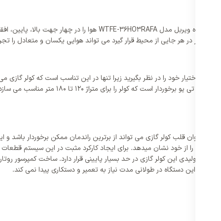
دمپرهای موجود در خروجی های هوای یونیت داخلی کولر گازی 36000 ایستاده و
 و کاربر در هر جایی از محیط قرار گیرد می تواند هوایی یکسان و متعادل را تجرب
ژ در اختیار خود را در نظر بگیرید زیرا تنها در این تناسب است که کولر گازی می 
36000 ایستاده ویربل مدل WTFE-36HO3RAFA از ظرفی
گازی 36000 ایستاده ویربل مدل WTFE-36HO3RAFA کمپرسور به عنوان قلب کولر گازی می تواند از برترین راندمان مم
میزان مصرف را از خود نشان میدهد. برای ایجاد کارکرد مثبت در این سیستم قطعا
 و صدای تولیدی این کولر گازی در حد بسیار پایینی قرار دارد. ساخت کمپرسور روت
ر نتیجه این دستگاه در طولانی مدت نیاز به تعمیر و دستکاری پیدا نمی کند.