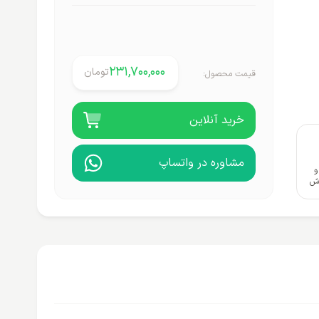
231,700,000
تومان
قیمت محصول:
خرید آنلاین
مشاوره در واتساپ
و
وش