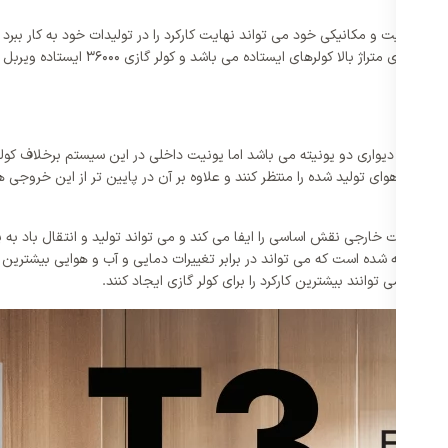
 با کیفیت و مکانیکی خود می تواند نهایت کارکرد را در تولیدات خود به کار ببرد 
3600 ایستاده ویربل مدل WTFE-36HO3RAFA همچون کولرهای دیواری دو یونیته می باشد اما یونیت داخلی در ا
وانند هوای تولید شده را منتظر کنند و علاوه بر آن در پایین تر از این خروجی ها
برای تکمیل کولر گازی 36000 ایستاده ویربل مدل WTFE-36HO3RAFA یونیت خارجی نقش اساسی را ایفا می کند و می تو
 ساخته شده است که می تواند در برابر تغییرات دمایی و آب و هوایی بیشترین د
یگر می توانند بیشترین کارکرد را برای کولر گازی ایجاد کنند.