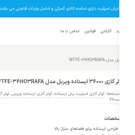
وشگاه ایران اسپلیت دارای شناسه کالای گمرکی و شامل واردات قانونی می باشند
نمای خرید
گارانتی
قوانین
تماس با ما
کولر گازی 36000 ایستاده ویربل مدل WTFE-36HO3RAFA
دسته‌ها:
کولر گازی اسپلیت پنل ایستاده
,
کولر گازی ایستاده ویربل
,
کولر گ
36000
مشخصات
طراحی ایستاده برای فضاهای متراژ بالا