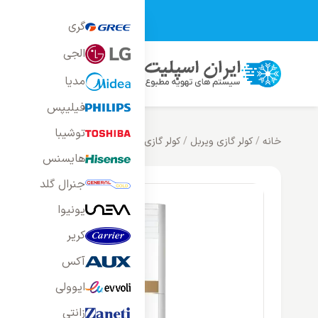
تمامی محصولات فر
گری
الجی
محصولات
خانه
بلاگ
راه
مدیا
فیلیپس
توشیبا
خانه
/
کولر گازی ویربل
/
کولر گازی ایستاده ویربل
/
کولر گازی 36000 ایستاده ویربل مدل WTFE-36HO3RAFA
هایسنس
جنرال گلد
یونیوا
کریر
آکس
ایوولی
زانتی