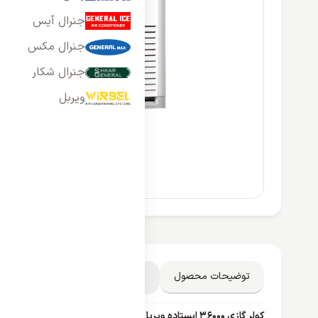
جنرال آیس
جنرال مکس
جنرال شکار
ویربل
توضیحات محصول
مشخصات فنی
دیدگاه کاربران
کولر گازی 36000 ایستاده ویربل مدل WTFE-36HO3RAFA