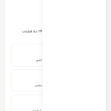
دارای ظرفیت 36000btu
کمپرسور روتاری
گاز مبرد R410
کلاس آب و هوایی T3
کارکرد دو منظوره سرمایشی و گرمایشی
گارانتی مدیا شتاب 5 سال کمپروسور و 24 ماه قطعات
نصب و راه اندازی در سراسر کشور
ضمانت نامه و گارانتی شرکتی معتبر
۱۰ سال پشتیبانی و خدمات پس از فروش