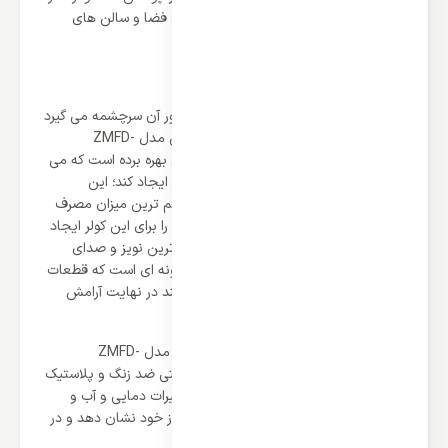
دمایی متعادل کند در نتیجه این کولر برای فضا و سالن های
متوسط تا بزرگ بهترین انتخاب است.
کمپرسور روتاری
تمام توان و قدرت یک کولر گازی از کمپرسور آن سرچشمه می گیرد
و زانتی برای کولر گازی 36000 ایستاده زانتی مدل ZMFD-
36HO3RAMA از کمپرسور قدرتمند روتاری بهره برده است که می
تواند نهایت بازدهی و راندمان را برای کولر ایجاد کند؛ این
کمپرسور بیشترین کارکرد و تولید باد را در کم ترین میزان مصرف
انرژی دارد در نتیجه بازدهی منحصر بفردی را برای این کولر ایجاد
می کند. علاوه بر این موتور دستگاه از کم ترین نویز و صدای
ممکن برخوردار است زیرا ساخت کولر به گونه ای است که قطعات
اصطکاک و تحرک اضافی ندارند و می توانند در نهایت آرامش
کارایی عالی را برای کولر ایجاد کنند.
در کمپرسور کولر گازی 36000 ایستاده زانتی مدل ZMFD-
36HO3RAMA ترکیب ساختی از آلیاژ صنعتی ضد زنگ و پلاستیک
فشرده وجود دارد که می تواند در برابر تغییرات دمایی و آب و
هوایی محیطی نهایت دوام و استحکام را از خود نشان دهد و در
نتیجه طول عمر عالی را خواهد داشت.