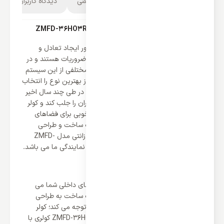
توضیحات محصول
مشخصات فنی
دیدگاه کاربران
1
کولر گازی 36000 ایستاده زانتی مدل ZMFD-36HO3RAMA
سیستم های سرمایشی و گرمایشی به منظور ایجاد تعادل و
تنظیم دمایی برای هر خانه و فضایی جزو ضروریات هستند و در
بازار فروش لوازم خانگی و کولر گازی انواع مختلفی از این سیستم
ها جای دارند که کاربر می تواند بر طبق نیاز بهترین نوع را انتخاب
و خریداری کند. زانتی برندی چینی است که در طی چند سال اخیر
توانسته به خوبی رضایت و محبوبیت کاربران را جلب کند و کولر
های ایستاده این برند می توانند انتخاب خوبی برای فضاهای
بزرگ باشند زیرا که از نهایت توان و کیفیت ساخت و طراحی
برخوردار هستند. کولر گازی 36000 ایستاده زانتی مدل ZMFD-
36HO3RAMA کولری پیشنهاد شده توسط نمایندگی ما می باشد.
طراحی ایستاده برای پاسخ دهی بیشتر
خرید کولر گازی زانتی به معنای تکمیل فضای داخلی شما می
باشد زیرا این برند علاوه بر قدرت و کیفیت ساخت به طراحی
شیک و مدرن سیستم های خود نیز بسیار توجه می کند؛ کولر
گازی 36000 ایستاده زانتی مدل ZMFD-36HO3RAMA کولری با