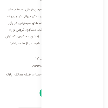
فروشگاه ایران اسپلیت اولین و معتمد ترین مرجع فروش سیستم های
تهویه مطبوع و سرمایشی وارداتی با برند های معتبر جهانی در ایران که
فعالیت خود را از سال ۱۳۸۷ با فروش سیستم های سرمایشی در بازار
تهران شروع و از سال ۱۳۹۵ با بهره گیری از کادر مشاوره، فروش و راه
اندازی، فعالیت خود را در سراسر کشور به صورت آنلاین و حضوری گسترش
داده است. با کیفیت ترین خدمات و بهترین قیمت را از ما بخواهید.
تماس با ما
شنبه تا پنجشنبه ۹ تا ۱۷
09192157173
-
02128423340
تهران، سه راه امین حضور، مجتمع تجاری احسان، طبقه همکف، پلاک
۹
نمادها