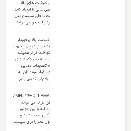
طراحی ایستاده است و کولر های ایستاده در ظرفیت های بالا
کارکرد دارند و می توانند پوشش دهی محیطی عالی را ایجاد کنند.
این کولر از دو یونیت برخوردار است و یونیت داخلی سیستم پنل
آن به شمار می رود از طراحی ایستاده برخوردار است و می تواند
آن را در هر جایی از محیط قرار داد.
این پنل کارآمد و زیبا از خرجی های هوا در قسمت بالا برخوردار
است که با وجود دمپرهای قدرتمند می تواند هوا را در چهار جهت
منتشر کند و در نتیجه دمای هوا بهینه و یکنواخت تر از همیشه
می باشد. علاوه بر خروجی های هوا بر روی بدنه پنل دکمه های
مربوط به تنظیمات و نمایشگر برای مشاهده تنظیمات دمایی
سیستم قرار دارد. علاوه بر پنل یونیت خارجی کولر موتور آن به
شمار می رود که وظیفه تولید و انتقال هوا به پنل داخلی را بر
عهده دارد.
موتور کولر گازی 36000 ایستاده زانتی مدل ZMFD-36HO3RAMA
از ابعادی بالا برخوردار است و با وجود دو فن بزرگ می تواند
خنک کنندگی بی نهایت را برای سیستم ایجاد کند و این موتور
بزرگ و قدرتمند باید خارج از فضای داخلی کاربر نصب شود و
کیفیت ساخت بالای آن بیشترین دوام و طول عمر را برای سیستم
ایجاد می کند.