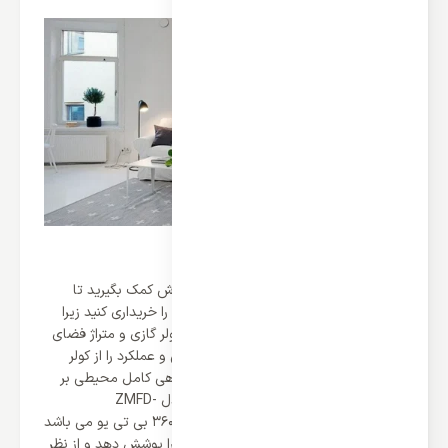
ظرفیت دمایی 36000 و متراژ متناسب آن
در هنگام
خرید کولر گازی
از کارشناسان فروش کمک بگیرید تا
کولری متناسب میزان فضای در اختیار خود را خریداری کنید زیرا
هماهنگی و تناسب میان ظرفیت دمایی کولر گازی و متراژ فضای
در اختیار کاربر کمک می کند نهایت بازدهی و عملکرد را از کولر
مشاهده کنید و موتور سیستم از پوشش دهی کامل محیطی بر
می آید. کولر گازی 36000 ایستاده زانتی مدل ZMFD-
36HO3RAMA کولری با ظرفیت دمایی 36000 بی تی یو می باشد
که می تواند متراژی معادل 90 تا 180 متر را پوشش دهد و از نظر