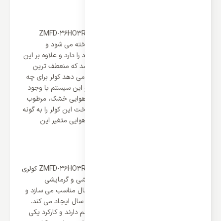
کلاس آب و هوایی T3
کولر گازی 36000 ایستاده زانتی مدل ZMFD-36HO3RAMA
تحت عنوان کولر گازی روتاری ترویکال شاخته می شود و
بیشترین و قدرتمندترین ایجاد و پرتاب باد را دارد و علاوه بر این
کلاس آب و هوایی این سیستم T3 می باشد که منعطف ترین
نوع کلاس است. کلاس یک سیستم نشان می دهد کولر برای چه
اقلیم و منطقه آب و هوایی مناسب است و این سیستم با وجود
کلاس آب و هوایی T3 با سه منطقه آب و هوایی خشک، مرطوب
و معتدل مناسب است و در واقع زانتی ساخت این کولر را به گونه
ای انجام داده که در شرایط دمایی و آب و هوایی متغیر این
مناطق بیشترین دوام و سازگاری را دارد.
کارکرد دو منظوره برای استفاده چهار فصل
کولر گازی 36000 ایستاده زانتی مدل ZMFD-36HO3RAMA کولری
دو منظوره است یعنی از دو سیستم سرمایشی و گرمایشی
برخوردار است که کولر را برای چهار فصل سال مناسب می سازد و
بهترین تعادل دمایی را در همه ی روزهای سال ایجاد می کند.
این دو سیستم کارایی و عملکردی جدا از هم دارند و کارکرد یکی