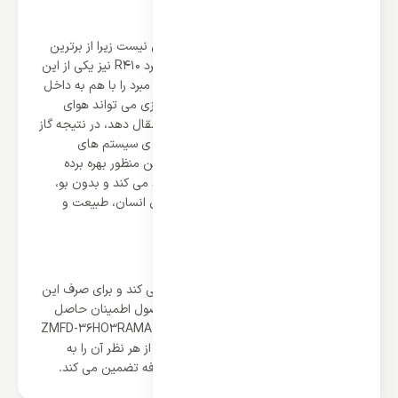
برخورداری از گاز مبرد R410
فروش بالای کولر گازی های زانتی بی دلیلی نیست زیرا از برترین
قابلیت ها و متریال ها برخوردارند و گاز مبرد R410 نیز یکی از این
موارد است؛ موتور کولر گازی باید هوا و گاز مبرد را با هم به داخل
مکش کند و با اعمال چرخش و فشرده سازی می تواند هوای
خنک و مطبوع را ایجاد و به پنل داخلی انتقال دهد، در نتیجه گاز
مبرد جزو ضرورات است و زانتی مانند همه ی سیستم های
سرمایشی معتبر دیگر از گاز مبرد r410 به این منظور بهره برده
است. این گاز نهایت خنک کنندگی را ایجاد می کند و بدون بو،
رنگ و غیر قابل اشتعال است و آسیبی برای انسان، طبیعت و
محیط زیست ندارد.
در نهایت
هر کاربر برای خرید خود بودجه ای صرف می کند و برای صرف این
بودجه نیاز دارد تا از اصالت و کیفیت محصول اطمینان حاصل
کند و کولر گازی 36000 ایستاده زانتی مدل ZMFD-36HO3RAMA
یکی از دستگاه هایی است که نمایندگی ما از هر نظر آن را به
عنوان خریدی مادام العمر و مقرون به صرفه تضمین می کند.