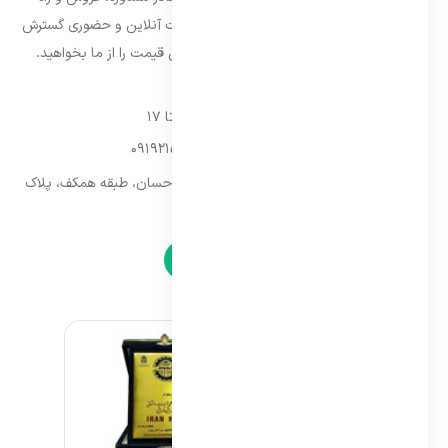
اندازی، فعالیت خود را در سراسر کشور به صورت آنلاین و حضوری گسترش
داده است. با کیفیت ترین خدمات و بهترین قیمت را از ما بخواهید.
تماس با ما
شنبه تا پنجشنبه ۹ تا ۱۷
09192157173
-
02128423340
تهران، سه راه امین حضور، مجتمع تجاری احسان، طبقه همکف، پلاک
۹
نمادها