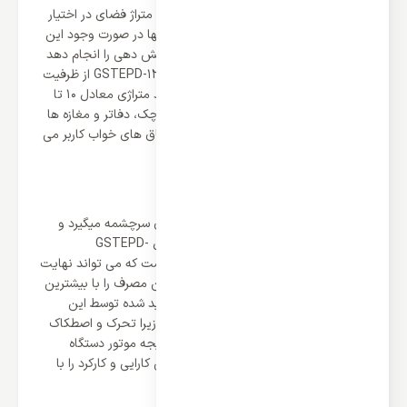
هماهنگی میان ظرفیت دمایی کولر گازی و متراژ فضای در اختیار
کاربر از اهمیت بالایی برخوردار است زیرا تنها در صورت وجود این
تناسب است که کولر می تواند نهایت پوشش دهی را انجام دهد
و کولر گازی 12000 گیبسون مدل GSTEPD-12HRN1MX از ظرفیت
12000 بی تی یو برخوردار است که می تواند متراژی معادل 10 تا
30 متر را پوشش دهد و برای اتاق های کوچک، دفاتر و مغازه ها
مناسب است و گزینه خوبی برای تکمیل اتاق های خواب کاربر می
باشد.
کمپرسور قدرتمند روتاری
تمام توان و قدرت کولر گازی از کمپرسور آن سرچشمه میگیرد و
گیبسون برای کولر گازی 12000 گیبسون مدل GSTEPD-
12HRN1MX از کمپرسور روتاری بهره برده است که می تواند نهایت
بازدهی و راندمان را ایجاد کند زیرا کم ترین مصرف را با بیشترین
عملکرد و پرتاب باد دارد؛ نویز و صدای تولید شده توسط این
موتور کارآمد در حد بسیار پایینی قرار دارد زیرا تحرک و اصطکاک
قطعات مکانیکی کاهش پیدا کرده و در نتیجه موتور دستگاه
بدون هر گونه فشار مازاد می تواند بهترین کارایی و کارکرد را با
کم ترین صدا و نویز ایجاد کند.