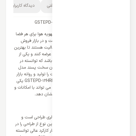
توضیحات محصول
مشخصات فنی
دیدگاه کاربران
کولر گازی 12000 گیبسون مدل GSTEPD-12HRN1MX
به منظور ایجاد تنظیم و تعادل دمایی و تهویه هوا برای هر فضا
و مکانی وجود کولر گازی جزو ضروریات است و در بازار فروش
کولر گازی برندهای مختلفی مشغول به فعالیت هستند تا بهترین
و برترین نوع از کولر ها را بر طبق نیاز کاربر عرضه کنند و یکی از
برترین برندهای شناخته شده گیبسون می باشد که توانسته در
مدت زمان کم بر طبق خواست و نیاز کاربران سخت پسند مدل
های مختلف از کولر گازی با ظرفیت متفاوت را تولید و روانه بازار
سازد. کولر گازی 12000 گیبسون مدل GSTEPD-12HRN1MX یکی
از مدل های کولر با ظرفیت پایین است که می تواند با امکانات و
ویژگی های کاربردی خود بهترین کارکرد را نشان دهد.
طراحی در ترکیب با نهایت کارکرد
یکی از مولفه های مهم در هر سیستم و کولری طراحی است و
گیبسون برای تمامی دستگاه های خود برترین نوع از طراحی را در
نظر گرفته است و با ترکیب ظاهر زیبا در کنار کارکرد عالی توانسته