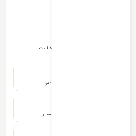
کمپرسور قدرتمند روتاری
کلاس آب و هوایی T3
عملکرد سرد و گرم
گاز مبرد R410
فیلتراسیون قدرتمند
پرتاب باد چهار جهته
مدیا شتاب 5 سال کمپروسور و 24 ماه قطعات
نصب و راه اندازی در سراسر کشور
ضمانت نامه و گارانتی شرکتی معتبر