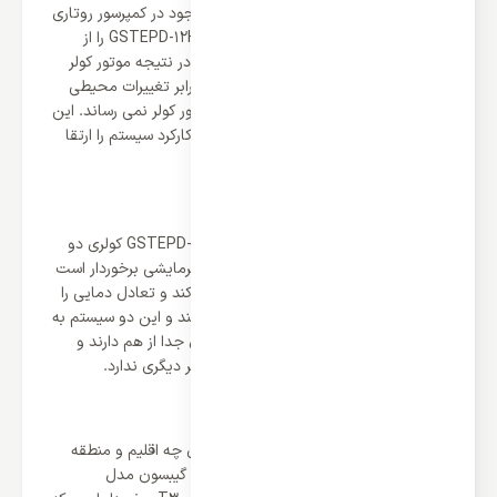
گیبسون ریزترین تا بزرگ ترین قطعات موجود در کمپرسور روتاری
در کولر گازی 12000 گیبسون مدل GSTEPD-12HRN1MX را از
متریال و آلیاژهای ضد زنگ ساخته است و در نتیجه موتور کولر
می تواند بیشترین دوام و استحکام را در برابر تغییرات محیطی
داشته باشد و رطوبت و گرما آسیبی به موتور کولر نمی رساند. این
کمپرسور با راندمان و کارایی بالا می تواند کارکرد سیستم را ارتقا
دهد.
کارکرد دومنظوره برای کارایی چهار فصل
کولر گازی 12000 گیبسون مدل GSTEPD-12HRN1MX کولری دو
منظوره است و از دو سیستم سرمایشی و گرمایشی برخوردار است
که می تواند پرتاب باد گرم و سرد را ایجاد کند و تعادل دمایی را
در همه روزهای سال و چهار فصل ایجاد کند و این دو سیستم به
دلیل ساخت و اتصالات جدا از هم کارکردی جدا از هم دارند و
عملکرد و قدرت پرتاب باد در یکی تاثیری بر دیگری ندارد.
کلاس آب و هوایی T3
کلاس آب و هوایی نشان می دهد کولر برای چه اقلیم و منطقه
جغرافیایی مناسب است و کولر گازی 12000 گیبسون مدل