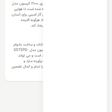
و به پنل داخلی انتقال دهد و برای کولر گازی 12000 گیبسون مدل
GSTEPD-12HRN1MX گاز مبرد R410 تعبیه شده است تا هوایی
مطبوع و خنک را ایجاد کند و همچنین این گاز آسیبی برای انسان،
طبیعت و محیط زیست ندارد و بدون ایجاد هرگونه آلاینده
محیطی می تواند نهایت خنک کنندگی را ایجاد کند.
در نهایت
فروش کولر گازی های گیبسون به دلیل امکانات و ساخت بادوام
بسیار بالا رفته است و کولر گازی 12000 گیبسون مدل GSTEPD-
12HRN1MX کولری با نهایت کارایی و کارکرد است و می تواند
انتظارات کاربران را از کولری 12000 به خوبی برآورده سازد و
نمایندگی ما اصالت و کیفیت این سیستم را تمام و کمال تضمین
می کند.
محصولات مرتبط