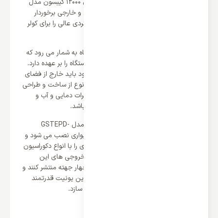
کارآمد ترین ساخت را ایجاد کند. کولر گازی 12000 گیبسون مدل
GSTEPD-12HRN1MX از دو یونیت داخلی و خارجی برخوردار
است که هماهنگ با یکدیگر می توانند کارکردی عالی را برای کولر
ایجاد کنند.
یونیت خارجی در این سیستم موتور دستگاه به شمار می رود که
وظیفه تولید و انتقال باد به پنل داخلی دستگاه را بر عهده دارد.
این موتور قدرتمند با وزن و ابعاد بزرگ خود باید خارج از فضای
داخلی قرار گیرد و گیبسون برای آن برترین نوع از ساخت و طراحی
را ایجاد کرده تا دستگاه بتواند در برابر تغییرات دمایی و آب و
هوایی بیشترین دوام و استحکام را داشته باشد.
یونیت داخلی در کولر گازی 12000 گیبسون مدل GSTEPD-
12HRN1MX پنل کولر است که به صورت دیواری نصب می شود و
با ظاهر زیبای خود می تواند بهترین سازگای را با انواع دکوراسیون
و فضاها ایجاد کند. دمپرهای قدرتمند در خروجی های این
یونیت می توانند جریان هوا را به صورت چهار جهته منتشر کنند و
پوشش دهی کامل دمایی را ایجاد کنند و این یونیت قدرتمند
می تواند خانه کاربر را از همیشه تکمیل تر سازد.
ظرفیت دمایی 12000 و متراژ متناسب آن