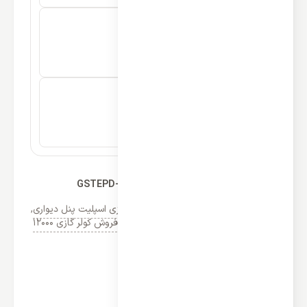
کولر گازی 12000 گیبسون مدل GSTEPD-12HRN1MX
دسته‌ها:
اسپلیت دیواری گیبسون
,
کولر گازی اسپلیت پنل دیواری
,
کولر گازی گیبسون
,
لیست قیمت خرید و فروش کولر گازی 12000
مشخصات
دارای ظرفیت دمایی 12000btu