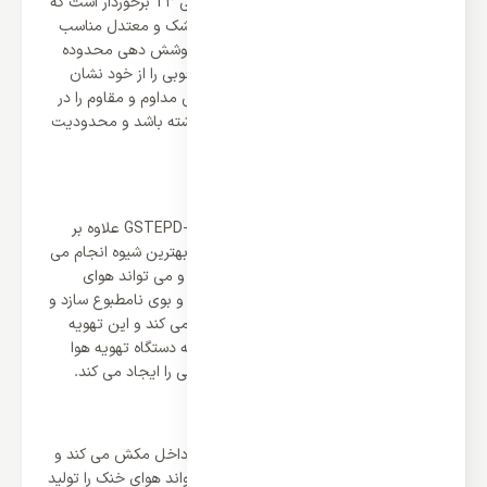
GSTEPD-12HRN1MX از کلاس آب و هوایی T3 برخوردار است که
کولر را برای سه منطقه آب و هوایی گرم، خشک و معتدل مناسب
می سازد و نشان می دهد این کولر توان پوشش دهی محدوده
دمایی بالایی را دارد و می تواند سازگاری خوبی را از خود نشان
دهد. این کلاس سبب می شود کولر ساختی مداوم و مقاوم را در
برابر موقعیت های مختلف آب و هوایی داشته باشد و محدودیت
خرید و نصب برای آن وجود ندارد.
تهویه هوا به بهترین شکل
کولر گازی 12000 گیبسون مدل GSTEPD-12HRN1MX علاوه بر
تنظیم و تعادل دمایی تهویه هوا را نیز به بهترین شیوه انجام می
دهد زیرا از فیلترهای متعدد برخوردار است و می تواند هوای
محیطی را عاری از هرگونه گرد و غبار، آلرژی و بوی نامطبوع سازد و
تنفسی بهتر و پاکیزه تر را برای کاربر ایجاد می کند و این تهویه
هوا سبب می شود کاربر از شر خرید جداگانه دستگاه تهویه هوا
راحت شود و کولر بهترین شرایط آب و هوایی را ایجاد می کند.
برخورداری از گاز مبرد R410
موتور کولر گازی هوا و گاز مبرد را با هم به داخل مکش می کند و
ضمن اعمال چرخش و فشرده سازی می تواند هوای خنک را تولید