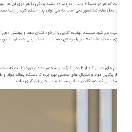
لد این است که هر دو دستگاه باید از نوع ساده باشند و یکی یا هر دوی آن ها ای
یار دارد سبب می شود سیستم نهایت کارایی را از خود نشان دهد و پوشش دهی کاملی
گازی جنرال گلد 24000 مدل GG-S24000 با ظرفیت 24000 خود می تواند متراژی معادل 50 تا 70 
کولر گازی جنرال گلد 24000 مدل GG-S24000 همانند سایر سیستم های جنرال گلد از طراحی کارآمد و منحصر بفرد 
اخت آن از برترین مواد و متریال های صنعتی بهره برده تا دستگاه بتواند دوام و ط
 بر این کمک می کند دستگاه در تماس مستقیم با محل قرار گیری نباشد.