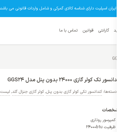
وشگاه ایران اسپلیت دارای شناسه کالای گمرکی و شامل واردات قانونی می باشند
نمای خرید
گارانتی
قوانین
تماس با ما
کندانسور تک کولر گازی 24000 بدون پنل مدل GGS24
دسته‌ها:
کندانسور تکی کولر گازی بدون پنل
,
کولر گازی جنرال گلد
,
لیست ق
مشخصات
کمپرسور روتاری
ظرفیت 24000btu