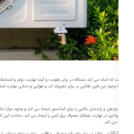
خته شده است که کمک می کند دستگاه در برابر رطوبت و گرما نهایت دوام و استحکا
ست که بازدهی و راندمان بالایی را برای کندانسور ایجاد می کند و وجود مزایا بال
کولر گازی جنرال گلد 24000 مدل GG-S24000 با وجود کمپرسور روتاری در نهایت عملکرد مصرف برق کمی را ای
 را حذف می کند.
علاوه بر موارد ذکر شده کندانسور تک کولر گازی جنرال گلد 24000 مدل GG-S24000 می تواند در برابر تغییرات