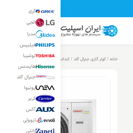
تمامی محصولات فر
گری
الجی
محصولات
خانه
بلاگ
راه
مدیا
فیلیپس
توشیبا
خانه
/
کولر گازی جنرال گلد
/
کندانسور تک کولر گازی 24000 بدون پنل مدل GGS24
هایسنس
جنرال گلد
یونیوا
کریر
آکس
ایوولی
زانتی