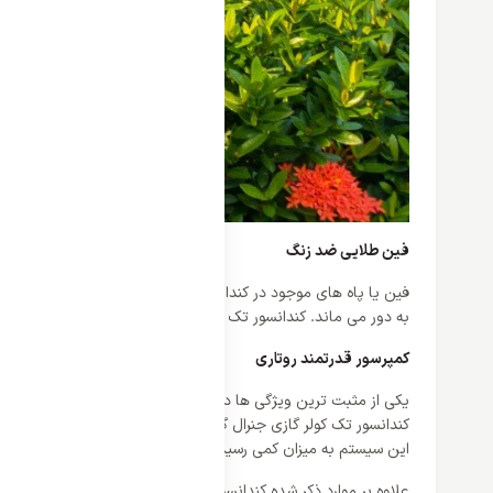
فین طلایی ضد زنگ
فین یا پاه های موجود در کندانسور جنرال گلد از آلیاژ ضد زنگ سا
به دور می ماند. کندانسور تک کولر گازی جنرال گلد 24000 مدل GG-S24000 با وجود این فین طلایی در برابر تغییرات آب و هوایی و دمایی نهایت استحکام و دوام را دارد.
کمپرسور قدرتمند روتاری
یکی از مثبت ترین ویژگی ها در این کندانسور وجود کمپرسور روتاری ا
کندانسور تک 
این سیستم به میزان کمی رسیده است در نتیجه نویز و صدای اضافی