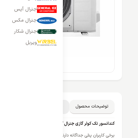
جنرال آیس
جنرال مکس
جنرال شکار
ویربل
توضیحات محصول
مشخصات فنی
دیدگاه کاربران
کندانسور تک کولر گازی جنرال گلد 24000 مدل GG-S24000
برخی کاربران پنلی جداگانه دارند و قصد دارند برای این پنل کندانس