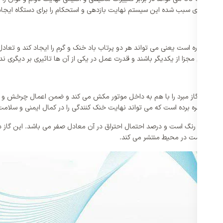
ر روتاری سبب شده این سیستم نهایت بازدهی و استحکام را برای دستگاه ایجاد 
کولر گازی جنرال گلد 24000 مدل GG-S24000 سیستمی دو منظوره است یعنی می تواند هر دو پرتاب باد خنک و گر
 سیستم مجزا از یکدیگر باشند و قدرت عمل در یکی از آن ها تاثیری بر دیگری ندار
کمپرسور در کندانسور تک کولر گازی جنرال گلد 24000 مدل GG-S24000 هوا و گاز مبرد را با هم به داخل موتور مکش 
ند.
گازی بدون بو و بدون رنگ است و درصد احتمال احتراق در آن معادل صفر می باشد. این
نی و سلامت در محیط منتشر می کند.