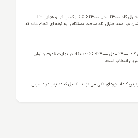
کلاس آب و هوایی نشان می دهد کولر برای چه منطقه آب و هوایی مناسب است و اقلیم جغرافیایی متناسب با آن کدام است؛ کندانسور تک کولر گازی جنرال گلد 24000 مدل GG-S24000 از کلاس آب و هوایی T3
می سازد و نشان می دهد جنرال گلد ساخت دستگاه را به گونه ای انجام داده که
قابلیت توربو به کاربر این امکان را می دهد تا در کم ترین زمان به دمای دلخواه خود برسد؛ با فعال کردن این فناوری در کندانسور تک کولر گازی جنرال گلد 24000 مدل GG-S24000 دستگاه در نهایت قدرت و توان
هترین انتخاب است.
بران است و کندانسور تک کولر گازی جنرال گلد 24000 مدل GG-S24000 به عنوان یکی از برترین کندانسورهای تکی می تواند تکمیل کننده پنل در دسترس