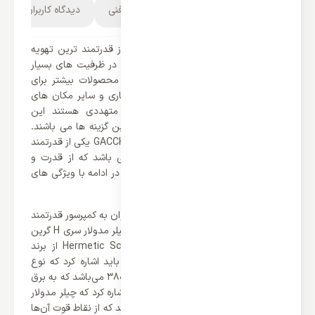
توضیحات محصول
مشخصات فنی
دیدگاه کاربران
مولتی اسپلیت Vrf یا چیلر مدولار یکی از قدرتمند ترین تهویه
مطبوع های موجود در بازار می باشند که در ظرفیت های بسیار
بالا و چشمگیری طراحی می شوند. این محصولات بیشتر برای
هلدینگ ها، هتل ها، ساختمان های تجاری و سایر مکان های
بزرگی که نیازمند تهویه مطبوع های متهددی هستند این
محصولات یکی از بهترین و اقتصادی ترین گزینه ها می باشند.
چیلر مدولار سری H گرین مدل GACCH-65P3T1 یکی از قدرتمند
ترین مولتی اسپلیت های برند گرین می باشد که از قدرت و
ظرفیت بسیار بالای برخوردار می باشد که در ادامه با ویژگی های
برجسته آن آشنا خواهیم شد.
از ویژگی های برجسته این محصول می توان به کمپرسور قدرتمند
آن اشاره کرد که برند گرین توانسته برای چیلر مدولار سری H گرین
مدل GACCH-65P3T1 دو کمپرسور Hermetic Scroll از برند
(Copeland) تعبیه کند. علاوه بر این‌ها باید اشاره کرد که نوع
برق مصرفی این محصول 380V ،3Ph ،50hz می‌باشد که به برق
قدرتمندی نیازمند هستد. همچنین باید اشاره کرد که چیلر مدولار
سری H گرین از گاز مبرد R410a بهره می‌برند که از نقاط قوت آن‌ها