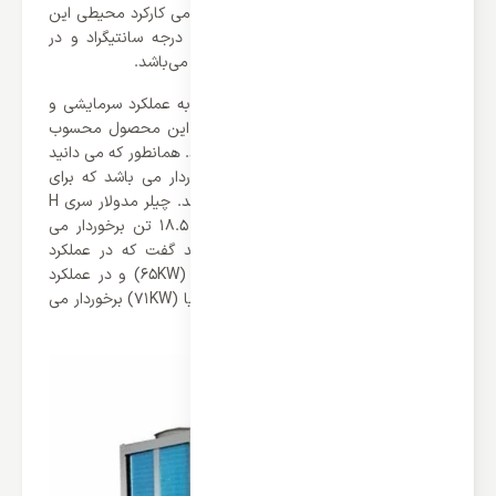
می‌باشد. در نهایت باید اشاره کرد که دمامی کارکرد محیطی این
محصول در حالت سرمایش 21 الی 49 درجه سانتیگراد و در
حالت گرمایش 21- الی 30 درجه سانتیگراد می‌باشد.
از نکات برجسته این محصول می توان به عملکرد سرمایشی و
گرمایشی آن اشاره کرد که از نقاط مثبت این محصول محسوب
می شود و می تواند گزینه‌ای به‌صرفه باشد. همانطور که می دانید
چیلر مدولار از ظرفیت بسیار بالای برخوردار می باشد که برای
مکان های بزرگ بهترین انتخاب می باشند. چیلر مدولار سری H
گرین مدل GACCH-65P3T1 از ظرفیت 18.5 تن برخوردار می
باشد که اگر ریز تر به آن بپردازیم باید گفت که در عملکرد
سرمایشی از ظرفیت 222٫000 BTU/h یا (65KW) و در عملکرد
گرمایشی نیز از ظرفیت 242٫500 BTU/h یا (71KW) برخوردار می
باشد.