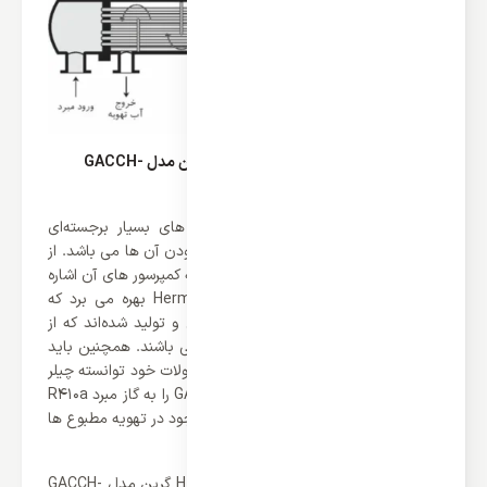
ویژگی ها برجسته چیلر مدولار سری H گرین مدل GACCH-
65P3T1
چیلر مدولار های برند گرین از ویژگی های بسیار برجسته‌ای
برخوردار می باشند که از دلایل پرطرفدار بودن آن ها می باشد. از
بارز ترین ویژگی این محصول می توان به کمپرسور های آن اشاره
کرد که از دو عدد کمپرسور Hermetic Scroll بهره می برد که
توسط برند کوپ لند (Copeland) طراحی و تولید شده‌اند که از
راندمان و عملکرد بسیار بالای برخوردار می باشند. همچنین باید
اشاره کرد که برند گرین همانند دیگر محصولات خود توانسته چیلر
مدولار سری H گرین مدل GACCH-65P3T1 را به گاز مبرد R410a
مجهز کند که یکی از بهترین مبرد های موجود در تهویه مطبوع ها
می باشد.
از دیگر ویژگی های برتر چیلر مدولار سری H گرین مدل GACCH-