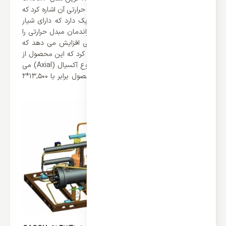
65P3T1 می توان به راندمان بالای مبدل حرارتی آن اشاره کرد که
در ساختار خود یک لوله مسی بسیار باریک دارد که دارای شیار
های داخلی هستند. این لوله‌ های مسی راندمان مبدل حرارتی را
تا 10 درصد نسبت به مبدل‌ های معمولی افزایش می‌ دهد که
بسیار عالی می باشد. همچنین باید اشاره کرد که این محصول از
دو عدد فن کندانسور بهره می برد که از نوع آکسیال (Axial) می
باشد. ناگفته نماند که گردش هوا این محصول برابر با 13,500*2
(m3/h) می باشد که بی نظیر است.