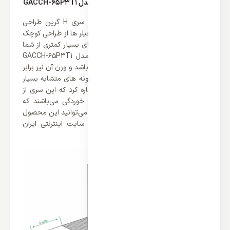
طراحی فشرده چیلر مدولار سری H گرین مدل GACCH-65P3T1
یکی از ویژگی های برجسته چیلر مدولار سری H گرین طراحی
فشرده آن ها می‌باشد که نسبت به سایر چیلر ها از طراحی کوچک
تر و فشرده تر برخوردار می باشند که فضای بسیار کمتری از شما
خواهند گرفت. چیلر مدولار سری H گرین مدل GACCH-65P3T1
تنها از ابعاد 2000x950x1880 برخوردار می باشد و وزن آن نیز برابر
با 580 کیلوگرم می‌باشد که با توجه به نمونه های متشابه بسیار
مناسب می‌باشد. علاوه بر این‌ها باید اشاره کرد که این سری از
محصولات گرین دارای پوشش رنگ ضد خوردگی می‌باشند که
سالیان زیادی می‌توانند دوام بیاورند. شما می‌توانید این محصول
و سایر محصولات برند گرین را در وب سایت اینترنتی ایران
اسپلیت مشاهده نمایید.