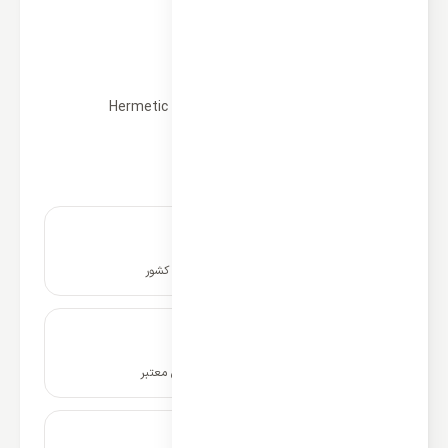
ظرفیت سرمایش: 222,000 BTU/h
ظرفیت گرمایش: 242,500 BTU/h
ظرفیت به تن: 18.5
نوع: چیلر
نوع کمپرسور: Hermetic Scroll (Copeland)
نوع مبرد: R410a
طراحی فشرده
نصب و راه اندازی در سراسر کشور
ضمانت نامه و گارانتی شرکتی معتبر