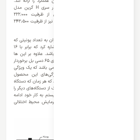
می تواند در تمامی فصول سال بهترین عملکرد را ارائه کند.
همچنین باید اشاره کرد که چیلر مدولار سری H گرین مدل
GACCH-65P3T1 در عملکرد سرمایشی از ظرفیت 222٫000
BTU/h یا (65KW) و در عملکرد گرمایشی نیز از ظرفیت 242٫500
BTU/h یا (71KW) برخوردار می‌باشد.
از ویژگی های برجسته این محصول می‌توان به تعداد یونیتی که
به این چیلر مدولار متصل می شوند اشاره کرد که برابر با 16
دستگاه می باشد که رقم چشمگیری می‌باشد. علاوه بر این ها
باید اشاره کرد که این محصول تنها از صدای 65 دسی بل برخوردار
می‌باشد که اندازه یک کولر گازی معمولی می باشد که یک ویژگی
مثبت محسوب می شود. از دیگر ویژگی‌های این محصول
می‌توان به راه‌اندازی پشتیبان آن اشاره کرد که هر زمان که دستگاه
اصلی دچار نقص فنی شود، می‌توان هر یک از دستگاه‌های دیگر را
به عنوان دستگاه اصلی انتخاب کرد تا سیستم به کار خود ادامه
دهد و در روال کار تولید سرمایش و گرمایش محیط اختلالی
ایجاد نشود.