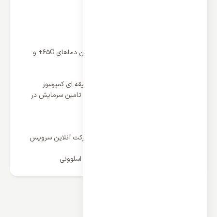
فشار استاتیکی متوسط
کلاس انرژی A
بدون اینورتر
15% کاهش مصرف انرژی
کارکرد در مناطق گرم و معتدل T1 و T3 بین دماهای 65C+ و
15C-
گاز مبرد R410A
کمپروسور روتاری با سیستم حفاظتی 3 دقیقه ای کمپرسور
راه اندازی کمپرسور با فرکانس مناسب برای تامین سرمایش در
زمان کوتاه
ضد برفک (یخ زدایی) یا Defrost
عملکرد توربو در سرمایش
پنج سال ضمانت رسمی و نصب رایگان شرکت آنلاین سرویس
24
ساخت 2019 2020 بوش آلمان مونتاژ کشور اسلوونی
محصولات مرتبط