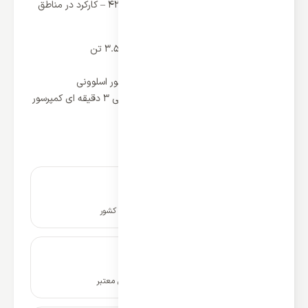
ویژگی های داکت اسپلیت کانالی بوش 42000 – کارکرد در مناطق
گرم و معتدل T1 و T3
نوع استفاده : سرمایشی و گرمایشی
ظرفیت گرمایش و سرمایش:42000 یا 3.5 تن
نوع : داکت اسپلیت کانالی
کشور سازنده کمپرسور: آلمان مونتاژ کشور اسلوونی
نوع کمپرسور: روتاری با سیستم حفاظتی 3 دقیقه ای کمپرسور
برند کمپرسور: تکامسه
اینورتر دی سی DC: ندارد
نصب و راه اندازی در سراسر کشور
ضمانت نامه و گارانتی شرکتی معتبر