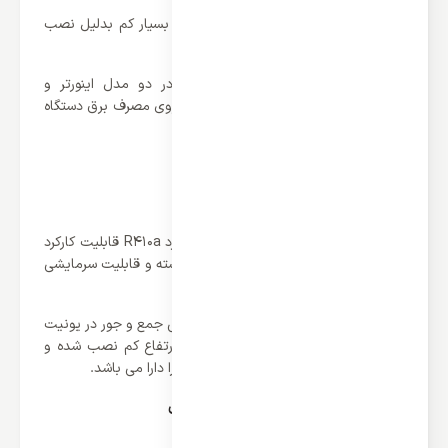
از دیگر مزایای این دستگاه اشغال فضای بسیار کم بدلیل نصب
داخل سقف میباشد.
کمپرسورها در سیستم داکت اسپیلیت در دو مدل اینورتر و
معمولی می باشند که تاثیر مستقیمی بر روی مصرف برق دستگاه
خواهد داشت.
داکت اسپلیت کانالی بوش 42000 :
داکت اسپلیت کانالی بوش 42000
با گاز مبرد R410a قابلیت کارکرد
از -15 درجه الی +50 درجه سانتیگراد را داشته و قابلیت سرمایشی
و گرمایشی را دارد.
داکت اسپلیت کانالی بوش با داشتن طراحی جمع و جور در یونیت
داخلی به راحتی در سقف های کاذب با ارتفاع کم نصب شده و
قابلیت کانال کشی برای فضاهای مختلف را دارا می باشد.
دیگر ویژگی های داکت اسپلیت کانالی بوش
پمپ درین توکار پر قدرت