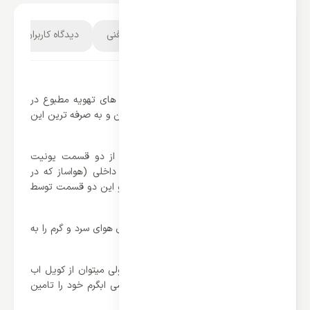
توضیحات محصول
مشخصات فنی
دیدگاه کاربران
داکت اسپلیت کانالی بوش 42000
داکت اسپلیت یکی از رایج ترین سیستم های تهویه مطبوع در
سطح جهان بوده که یکی از اقتصادی ترین و به صرفه ترین این
سیستم ها میباشد.
داکت اسپیلیت همانند اسپیلیت دیواری از دو قسمت یونیت
خارجی (کندانسور و کمپرسور) و یونیت داخلی (هواساز که در
سقف کاذب نصب میشود) تشکیل شده و این دو قسمت توسط
لوله های مسی به یکدیگر متصل میشوند.
یونیت داخلی توسط کانال های مخصوص هوای سرد و گرم را به
فضاهای مستقل میرساند.
داکت اسپلیت ها اغلب سرد و گرم بوده ولی میتوان از کویل اب
گرم (که توسط موتورخانه و پکیج گرمایشی ابگرم خود را تامین
کند) نیز در آن استفاده نمود.