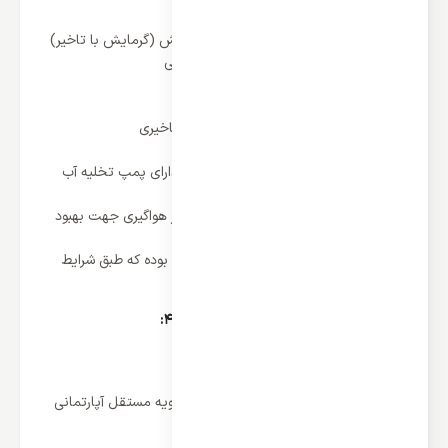
سیستم یخ زدایی هوشمند
سیستم جلوگیری از هوای سرد هنگام گرمایش (گرمایش با تاخیر)
فیلتر قابل شستشو پلاستیکی در پنل داخلی
عملکر کاملا بی صدا
قابلیت تعمیر و نگهداری آسان
جریان راه اندازی پایین به لطف کمپرسور تاخیری
استفاده از دو سنسور دمای محیطی
یونیت داخلی داکت اسپلیت کانالی بوش دارای پمپ تخلیه آب
درین با 1100 میلیمتر مکش طبق استاندارد
عملکرد دریچه ورود هوای تازه و کنترل شیر هواگیری جهت بهبود
کیفیت هوای داخل
دریچه قابل انعطاف ورودی / خروجی هوا بوده که طبق شرایط
نصب می تواند متغیر باشد.
مشخصات
داکت اسپلیت کانالی بوش 42000:
ظرفیت سرمایش : 42000 یا 3.5 تن
ظرفیت گرمایش : 42000 یا 3.5 تن
متداول ترین و اقتصادی ترین سیستم تهویه مستقل آپارتمانی
پمپ درین با بازدهی بالا (قابل سفارش)
دارای ورودی هوای تازه