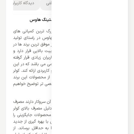
توضیحات محصول
مشخصات فنی
دیدگاه کاربران
کولر گازی 30000 اینورتر وایت وستینگ هاوس
کمپانی وایت وستینگ هاوس یکی از بزرگ ترین کمپانی های
آمریکا می باشد که توست جرج وستینگهاوس در راستای تولید
لوازم برقی تاسیس شد. این کمپانی یکی از موفق ترین برند ها در
تولید لوازم خانگی می باشد که از محبوبیت بالایی قرار دارد و
امروزه در سرتاسر جهان مورد استقبال کاربران زیادی قرار گرفته
است. کولر گازی یکی از تولیدات این کمپامی می باشد که در این
دهه‌ی آخر توانسته محصولاتی پیشرفته و کاربردی ارائه کند. کولر
گازی 30000 اینورتر وایت وستینگ هاوس از محصولات این برند
می باشد که در ادامه آن را به صورت تخصصی تر توضیح خواهیم
داد.
یکی از بزرگترین مشکلاتی که کمپانی ها با آن سروکار دارند مصرف
انرژی محصولات می باشد. در گذشته به دلیل مصرف بالای کولر
گازی ها مردم از آنها دوری می کردند و محصولات جایگزینی را
انتخاب می کردند. کمپانی وستینگ هاوس با بهره گیری از جدید
ترین فناوری ها توانسته مصرف انرژی را به حداقل برساند. از