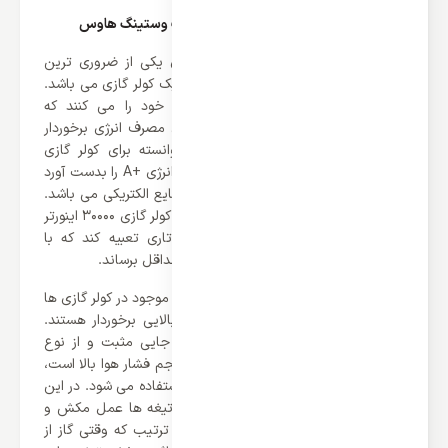
مصرف انرژی کولر گازی 30000 اینورتر وایت وستینگ هاوس
همانطور که شما می دانید مصرف انرژی یکی از ضروری ترین
نکات و قابل توجه ترین بحث در خرید یک کولر گازی می باشد.
امروزه کمپانی ها تمام سعی و تلاش خود را می کنند که
محصولاتی ارائه کنند که از کمترین میزان مصرف انرژی برخوردار
باشد. کمپانی وایت وستینگ هاوس توانسته برای کولر گازی
30000 اینورتر وایت وستینگ هاوس گرید انرژی +A را بدست آورد
که یکی از کم مصرف ترین گرید ها در صنایع الکتریکی می باشد.
علاوه بر این ها این کمپانی توانسته برای کولر گازی 30000 اینورتر
وایت وستینگ هاوس کمپرسور های روتاری تعبیه کند که با
استفاده از آن توانسته مصرف انرژی را به حداقل برساند.
کمپرسور های روتاری از بهترین موتور های موجود در کولر گازی ها
می باشد که از طول عمر بالا و کارایی بالایی برخوردار هستند.
کمپرسورهای روتاری دارای مکانیزم جابه‌ جایی مثبت و از نوع
چرخشی هستند. معمولا در جاهایی که حجم فشار هوا بالا است،
از کمپرسورهای روتاری به جای پیستونی استفاده می‌ شود. در این
نوع کمپرسور ها با گردش ۳۶۰ درجه ای تیغه ها عمل مکش و
کمپرس ماده مبرد انجام می گیرد، بدین ترتیب که وقتی گاز از