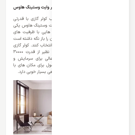
قدرت خنک کنندگی کولر گازی 30000 اینورتر وایت وستینگ هاوس
یکی از دغدغه های ما انسان ها انتخاب کولر گازی با قدرتی
مناسب می باشد. خوشبختانه کمپانی وایت وستینگ هاوس یکی
از معدود کمپانی های است که دستگاه هایی با ظرفیت های
مختلفی طراحی کرده است که دست کاربران را باز نگه داشته است
که بتوانند هر نوعی را که دوست دارند را انتخاب کنند. کولر گازی
30000 اینورتر وایت وستینگ هاوس بی نظیر از قدرت 30000
BTU/h برخوردار می باشد که قدرتی عالی برای سرمایش و
عملکرد گرمایشی آن می باشد. این محصول برای مکان های با
متراژ 60 متر به بالا بسیار عالی بوده و بازدهی بسیار خوبی دارد.