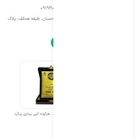
09192157173
-
02128423340
تهران، سه راه امین حضور، مجتمع تجاری احسان، طبقه همکف، پلاک
۹
نمادها
تمامی حقوق برای ایران اسپلیت محفوظ می باشد. هرگونه کپی برداری پیگرد
قانونی خواهد داشت