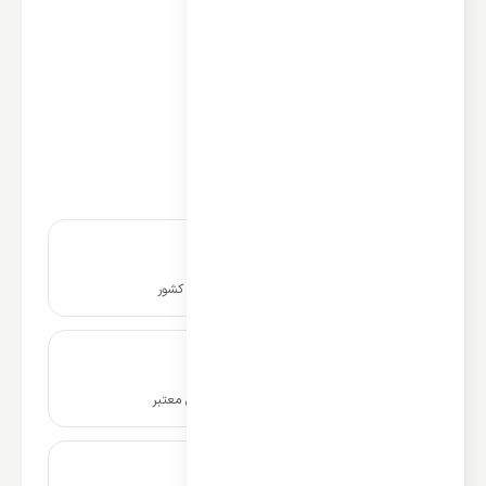
نوع استفاده: سرمایشی و گرمایشی
ظرفیت گرمایش و سرمایش: 30000
نوع : اسپلیت دیواری تک پانل
کشور سازنده کمپرسور: امریکا
نوع کمپرسور: روتاری
برند کمپرسور: تکامسه
اینورتر دی سی DC: دارد
نصب و راه اندازی در سراسر کشور
ضمانت نامه و گارانتی شرکتی معتبر