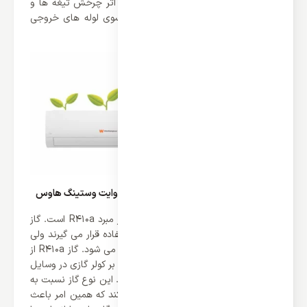
دریچه ورودی وارد کمپرسور می شود، در اثر چرخش تیغه ها و
برخورد پره ها با گاز، آن را با فشار به سوی لوله های خروجی
هدایت می کند.
گاز مبرد R410a در کولر گازی 30000 اینورتر وایت وستینگ هاوس
از نقات قوت این کمپانی بهره بردن از گاز مبرد R410a است. گاز
های زیادی در صنعت کولر گازی مورد استفاده قرار می گیرند ولی
اکثر آن ها موجب خطر برای ما انسان ها می شود. گاز R410a از
بهترین گاز های موجود می باشد که علاوه بر کولر گازی در وسایل
های دیگری نیز مورد استفاده قرار می گیرد. این نوع گاز نسبت به
سایر گاز ها سرمایش بیشتری تولید می کند که همین امر باعث