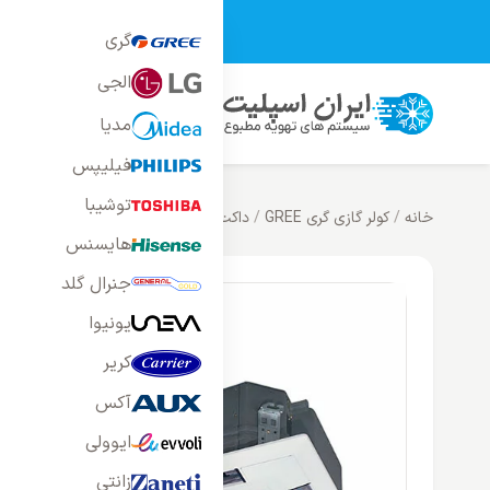
تمامی محصولات فر
گری
الجی
محصولات
خانه
بلاگ
راه
مدیا
فیلیپس
توشیبا
خانه
/
کولر گازی گری GREE
/
داکت سقفی کاستی گری
/
اسپلیت کاستی گری 24000 اینورتر مدل
هایسنس
جنرال گلد
یونیوا
کریر
آکس
ایوولی
زانتی