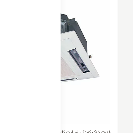
قدرت خنک کنندگی اسپلیت کاستی گری 24000 اینورتر مدل GKH24K3CI