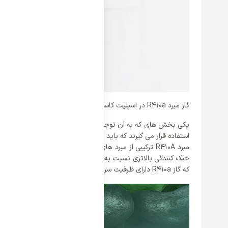
گاز مبرد R410a در اسپلیت کاستی گری 24000 اینورتر
یکی بخش های که به آن توجه بسیاری نمی شود گاز مبرد در اسپلیت 
که گاز R410a دارای ظرفیت سرما سازی بیشتری باشد به همین دلیل در کولر های گازی بیسار کاربرد داشته است.