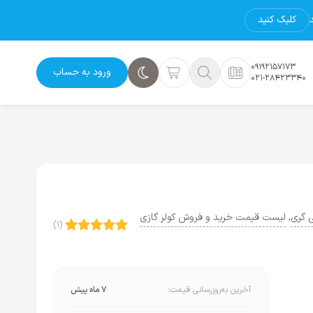
کلیک کنید
09192157173
ورود به حساب
021-28423340
 گری
,
لیست قیمت خرید و فروش کولر گازی
(1)
آخرین به‌روزرسانی قیمت:
7 ماه پیش