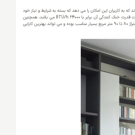
به کاربران این امکان را می دهد که بسته به شرایط و نیاز خود
ظرفیت مورد نظر را انتخاب کنند. همانطور که می دانید اسپلیت کاستی گری 24000 اینورتر از دو عملکرد سرمایشی و گرمایشی بهره می برد که باید گفت قدرت خنک کنندگی آن برابر با 24000 BTU/h می باشد، همچنین
باید گفت که ظرفیت گرمایش آن نیز برابر با 27000 BTU/h می باشد که هر دوی آن بهترین عملکرد را ارائه می کنند. این محصول برای مکان های با متراژ 80 تا 90 متر مربع بسیار مناسب بوده و می تواند بهترین کارایی