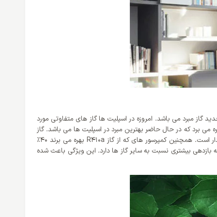
 گاز مبرد می باشد. امروزه در اسپلیت ها گاز های متفاوتی مورد
رار می گیرند که باید توجه بسیاری کرد که چه نوع گازی را انتخاب می کنید. کمپانی گری برای اسپلیت کاستی گری 24000 خود از گاز R410a بهره می برد که در حال حاضر بهترین مبرد در اسپلیت ها می باشد. گاز
مبرد R410A ترکیبی از مبرد های R32 و R125 می باشد. گاز مبرد R410 بهترین جایگزین R22 بوده و همانند این گاز از انعطاف پذیری بالایی برخوردار است. همچنین کمپرسور های که از گاز R410a بهره می برند 40%
ای R22 دارند که این یکی از نقاط مثبت این کولر گازی ها است. نقطه جوش گاز R410a منفی 51.4 درجه است که بازدهی بیشتری نسبت به سایر گاز ها دارد. این ویژگی باعث شده