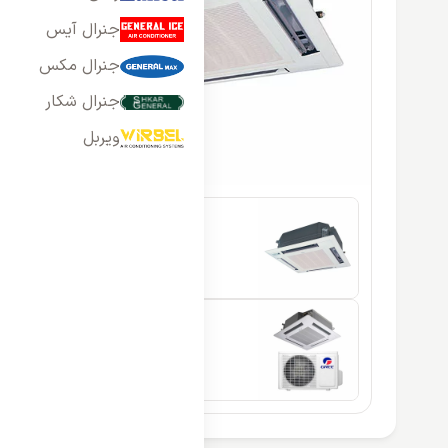
جنرال آیس
جنرال مکس
جنرال شکار
ویربل