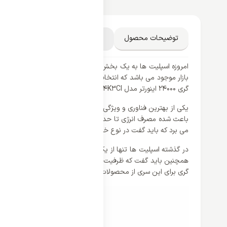
توضیحات محصول
مشخصات فنی
دیدگاه کاربران
امروزه اسپلیت ها به یک بخش جدا نشدنی ما انسان ها تبدیل شده 
بازار موجود می باشد که انتخاب کردن یک اسپلیت کارآمد را برای 
گری 24000 اینورتر مدل GKH24K3CI یکی از جدید ترین مدل های کمپانی گری می باشد که از فناوری های متعددی بهره می برد.
یکی از بهترین فناوری و ویژگی که می توان برای یک اسپلیت در نظر 
باعث شده مصرف انرژی تا حد بسیار زیادی پایین بیاید. از دیگر نک
می برد که باید گفت در نوع خودش بی نظیر می باشد. ناگفته نماند که این محصول از 
در گذشته اسپلیت ها تنها از یک عملکرد بهره می بردند اما کمپان
ه
گری برای این سری از محصولات خود از کلاس آب و هوای T3 بهره می برد که گزینه‌ای مناسب برای مناطق گرمسیری و حاره‌ای می باشد.