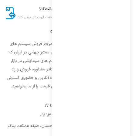
ارسال اکسپرس
اصالت کالا
تحویل سریع کالا
ضمانت اورجینال بودن کالا
درباره ایران اسپلیت
فروشگاه ایران اسپلیت اولین و معتمد ترین مرجع فروش سیستم های
تهویه مطبوع و سرمایشی وارداتی با برند های معتبر جهانی در ایران که
فعالیت خود را از سال ۱۳۸۷ با فروش سیستم های سرمایشی در بازار
تهران شروع و از سال ۱۳۹۵ با بهره گیری از کادر مشاوره، فروش و راه
اندازی، فعالیت خود را در سراسر کشور به صورت آنلاین و حضوری گسترش
داده است. با کیفیت ترین خدمات و بهترین قیمت را از ما بخواهید.
تماس با ما
شنبه تا پنجشنبه ۹ تا ۱۷
09192157173
-
02128423340
تهران، سه راه امین حضور، مجتمع تجاری احسان، طبقه همکف، پلاک
۹