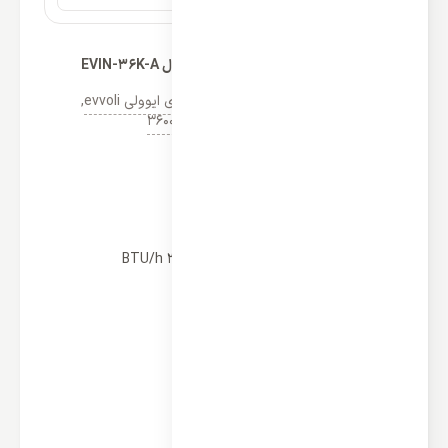
کولر گازی دیواری ایوولی 36000 اینورتر مدل EVIN-36K-A
دسته‌ها:
اسپلیت دیواری ایوولی
,
کولر گازی ایوولی evvoli
,
لیست قیمت خرید و فروش کولر گازی 36000
(2)
مشخصات
نوع عملکرد: سرمایشی و گرمایشی
ظرفیت سرمایش و گرمایش: 36000 BTU/h
نوع: کولر گازی دیواری تک پنل
کشور سازنده: چین
نوع کمپرسور: روتاری
اینورتر دی سی DC: دارد
گرید انرژی: +++A
منطقه آب و هوایی: حاره‌ای T3