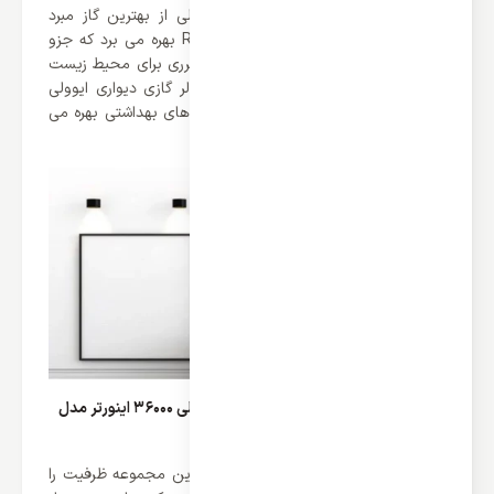
خوشبختانه کولر گازی های دیواری ایوولی از بهترین گاز مبرد
موجود در تهویه ها یعنی گاز مبرد R410a بهره می برد که جزو
بهترین مبرد ها می باشد که هیچگونه ضرری برای محیط زیست
ندارد. علاوه بر این ها باید گفت که کولر گازی دیواری ایوولی
36000 اینورتر مدل EVIN-36K-A از فیلتر های بهداشتی بهره می
برد که از ورود آلاینده ها جلوگیری می کنند.
قدرت خنک کنندگی کولر گازی دیواری ایوولی 36000 اینورتر مدل
EVIN-36K-A
خوشبختانه برند ایوولی توانسته کامل ترین مجموعه ظرفیت را