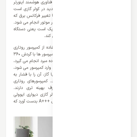
اضافی جلوگیری کند محصولات خود را به فناوری هوشمند اینورتر
مجهز کرده است. اینورتر یک تکنولوژی جدید در کولر گازی است
که موتور آن با دور ثابت کار نمی کند و با تغییر فرکانس برق که
در یونیت خارجی صورت می گیرد تغییر دور موتور انجام می شود.
در موتور های معمولی اصطلاحاً صفر و یک است یعنی دستگاه
کاملا خاموش است یا با تمام توان کار می کند.
علاوه بر این برند ایوولی توانسته با استفاده از کمپرسور روتاری
مصرف انرژی را کاهش دهد. در این نوع کمپرسور ها با گردش ۳۶۰
درجه ای تیغه ها عمل مکش و کمپرس ماده مبرد انجام می گیرد،
بدین ترتیب که وقتی گاز از دریچه ورودی وارد کمپرسور می شود،
در اثر چرخش تیغه ها و برخورد پره ها با گاز، آن را با فشار به
سوی لوله های خروجی هدایت می کند. کمپرسورهای روتاری
صدای کمتری تولید می‌ کنند و مصرف بهینه‌ تری دارند.
خوشبختانه برند ایوولی توانسته برای کولر گازی دیواری ایوولی
36000 اینورتر مدل EVIN-36K-A گرید انرژی +++A بدست آورد که
بی نظیر است.