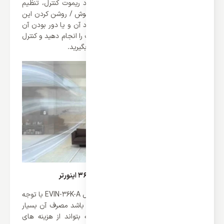
خود را ادامه می دهد. در نهایت با وجود ریموت کنترل، تنظیم
درجه حرارت، تایمر، جهت وزش باد و خاموش / روشن کردن این
کولر گازی انجام می شود که در صورت نبود آن و یا دور بودن آن
شما می توانید از طریق WiFi این تنظیمات را انجام دهید و کنترل
سرمایشی/ گرمایشی کولر خود را به دست بگیرید.
مصرف انرژی کولر گازی دیواری ایوولی 36000 اینورتر
کولر گازی دیواری ایوولی 36000 اینورتر مدل EVIN-36K-A با توجه
به اینکه از قدرت بسیار بالای برخودار می باشد مصرف آن بسیار
پایین می باشد. برند ایوولی برای اینکه بتواند از هزینه های