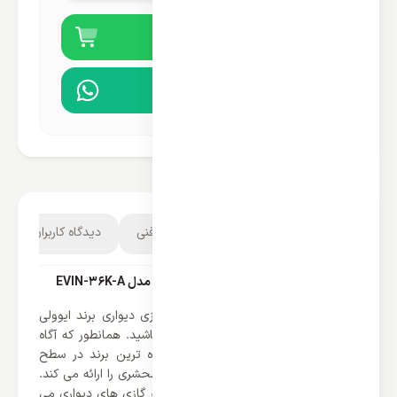
خرید آنلاین
مشاوره در واتساپ
توضیحات محصول
مشخصات فنی
دیدگاه کاربران
2
کولر گازی دیواری ایوولی 36000 اینورتر مدل EVIN-36K-A
اگر می خواهید با قدرتمند ترین کولر گازی دیواری برند ایوولی
آشنا شوید تا آخر این متن با ما همراه باشید. همانطور که آگاه
هستید برند ایوولی یکی از شناخته شده ترین برند در سطح
جهانی می باشد که هر ساله محصولات محشری را ارائه می کند.
یکی از محصولات پر طرفدار این برند کولر گازی های دیواری می