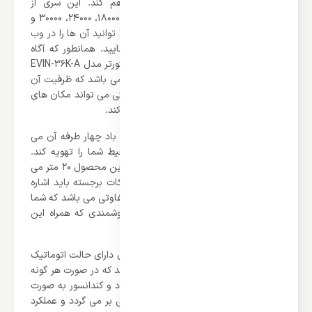
برای این سری از محصولات خود فراهم کند. این سری از
محصولات ایوولی در ظرفیت های 12000، 18000، 24000، 30000 و
36000 طراحی و تولید شده‌اند که شما می توانید آن ها را در وب
سایت ایران اسپلیت مشاهده و تهیه نمایید. همانطور که آگاه
هستید کولر گازی دیواری ایوولی 36000 اینورتر مدل EVIN-36K-A
از عملکرد سرمایشی و گرمایشی برخوردار می باشد که ظرفیت آن
برابر با 36000 BTU/h می باشد که به راحتی می تواند مکان های
با متراژ 110 الی 145 متر را برای شما تهویه کند.
یکی از نکات برجسته این محصول پرتاب باد چهار طرفه آن می
باشد که به راحتی می تواند تمامی محیط شما را تهویه کند.
علاوه بر این باید اشاره کرد که پرتاب باد این محصول 20 متر می
باشد که بسیار بی نظیر است. از دیگر نکات برجسته باید اشاره
کرد که این محصول دارای سرعت های متفاوتی می باشد که شما
می توانید با استفاده از ریموت کنترل هوشمندی که همراه این
محصول می باشد آن را کنترل کنید.
علاوه بر این ها باید گفت که این محصول دارای حالت اتوماتیک
یا همان راه اندازی مجدد خودکار می باشد که در صورت هر گونه
قطعی برق دستگاه مجدداً متصل می شود و کندانسور به صورت
اتوماتیک به همان حالت و تنظیمات قبلی بر می گردد و عملکرد