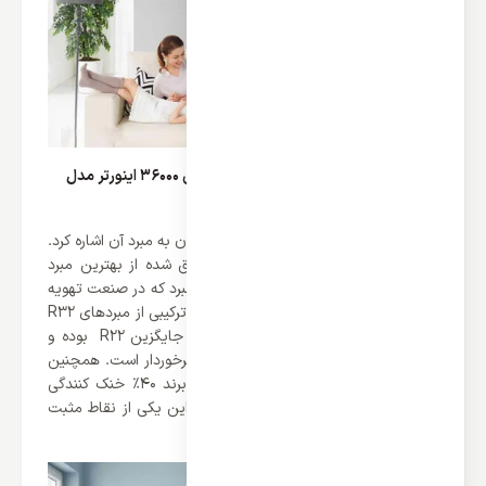
گاز مبرد R410a در کولر گازی دیواری ایوولی 36000 اینورتر مدل
EVIN-36K-A
از دیگر نکات برجسته این محصول می توان به مبرد آن اشاره کرد.
خوشبختانه این بار نیز برند ایوولی موفق شده از بهترین مبرد
موجود در بازار یعنی گاز مبرد R410a بهره ببرد که در صنعت تهویه
مطبوع ها بی نظیر است. گاز مبرد R410a ترکیبی از مبردهای R32
و R125 می باشد. گاز مبرد R410 بهترین جایگزین R22 بوده و
همانند این گاز از انعطاف پذیری بالایی برخوردار است. همچنین
کمپرسور های که از گاز R410a بهره می برند 40% خنک کنندگی
بالاتری نسبت به گاز های R22 دارند که این یکی از نقاط مثبت
این کولر گازی ها است.