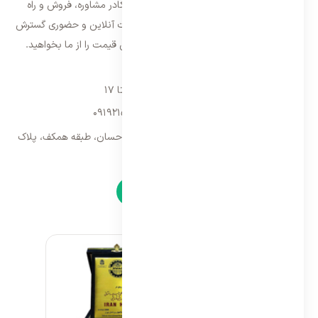
تهران شروع و از سال ۱۳۹۵ با بهره گیری از کادر مشاوره، فروش و راه
اندازی، فعالیت خود را در سراسر کشور به صورت آنلاین و حضوری گسترش
داده است. با کیفیت ترین خدمات و بهترین قیمت را از ما بخواهید.
تماس با ما
شنبه تا پنجشنبه ۹ تا ۱۷
09192157173
-
02128423340
تهران، سه راه امین حضور، مجتمع تجاری احسان، طبقه همکف، پلاک
۹
نمادها