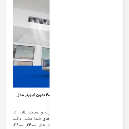
قدرت خنک کنندگی داکت اسپلیت کریر 60000 بدون اینورتر مدل
QSM
خرید داکت اسپلیت کریر با توجه به قدرت و عملکرد بالای که
دارند می تواند یکی از بهترین انتخاب های شما باشد. داکت
اسپلیت های کریر سری QSM در ظرفیت های 24000، 36000،