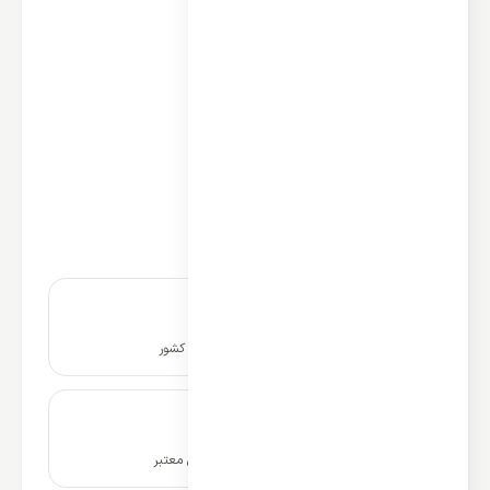
نوع عملکرد: سرمایشی و گرمایشی
ظرفیت سرمایش: 53500 BTU/h
ظرفیت گرمایش: 55600 BTU/h
نوع: داکت اسپلیت تک پنل
کشور سازنده: چین
نوع کمپرسور: روتاری
اینورتر دی سی DC: ندارد
گرید انرژی: A
منطقه آب و هوایی: حاره‌ای T3
نصب و راه اندازی در سراسر کشور
ضمانت نامه و گارانتی شرکتی معتبر