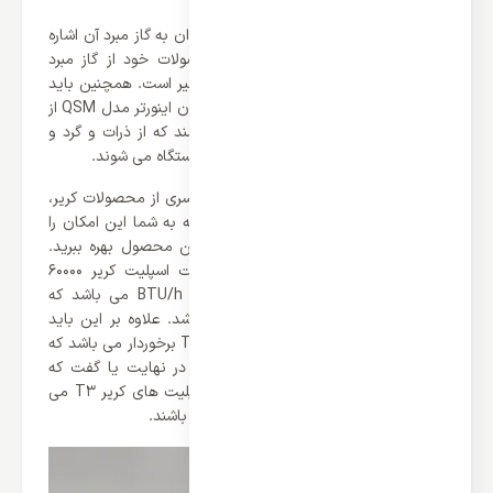
از دیگر نکات برجسته این محصول می توان به گاز مبرد آن اشاره
کرد که برند کریر موفق شده برای محصولات خود از گاز مبرد
R410a بهره ببرد که در نوع خودش بی نظیر است. همچنین باید
اشاره کرد که داکت اسپلیت کریر 60000 بدون اینورتر مدل QSM از
فیلتر های Easy Clean برخوردار می باشند که از ذرات و گرد و
غبار جلوگیری می کنند و باعث طول عمر دستگاه می شوند.
یکی از ویژگی های مثبت و برجسته این سری از محصولات کریر،
عملکرد سرمایشی و گرمایشی می باشد که به شما این امکان را
می دهد که در تمامی فصول سال از این محصول بهره ببرید.
همانطور که مشاهده می کنید سایزداکت اسپلیت کریر 60000
بدون اینورتر مدل QSM برابر با 60000 BTU/h می باشد که
قدرتمند ترین محصول این سری می باشد. علاوه بر این باید
اشاره کرد که این محصول از عملکرد Turbo برخوردار می باشد که
بهترین عملکرد را به شما ارائه می کند. در نهایت یا گفت که
کلاس آب و هوایی این سری از داکت اسپلیت های کریر T3 می
باشد که برای مناطق گرمسیری مناسب می باشند.