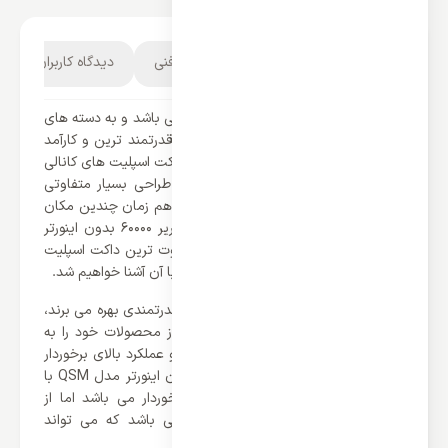
توضیحات محصول
مشخصات فنی
دیدگاه کاربران
2
امروزه تنوع تهویه مطبوع ها بسیار زیاد می باشد و به دسته های
بسیار مختلفی تقسیم می شوند. یکی از قدرتمند ترین و کارآمد
ترین تهویه مطبوع های موجود در بازار داکت اسپلیت های کانالی
می باشند. داکت اسپلیت های کانالی از طراحی بسیار متفاوتی
برخوردار می باشند و می توانند به صورت هم زمان چندین مکان
را برای شما تهویه کنند. داکت اسپلیت کریر 60000 بدون اینورتر
مدل QSM یکی از قدرتمند ترین و متفاوت ترین داکت اسپلیت
های کانالی برند کریر در بازار می باشد که با آن آشنا خواهیم شد.
محصولات قدرتمند برند کریر از کمپرسور قدرتمندی بهره می برند،
خوشبختانه برند کریر توانسته این سری از محصولات خود را به
کمپرسور روتاری مجهز کند که از راندمان و عملکرد بالای برخوردار
می باشند. داکت اسپلیت کریر 60000 بدون اینورتر مدل QSM با
توجه به اینکه از قدرت بسیار بالای برخوردار می باشد اما از
مصرف انرژی بسیار معقولی برخوردار می باشد که می تواند
رضایت کننده باشد.