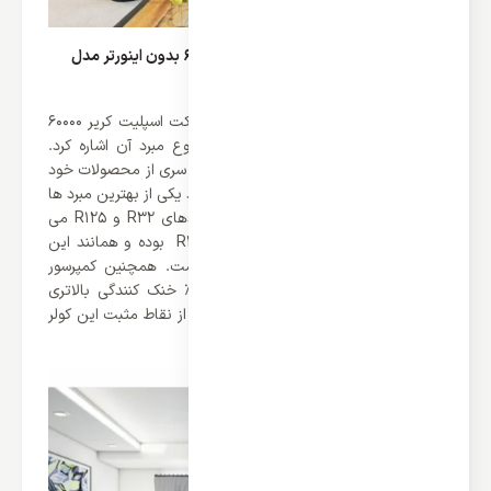
گاز مبرد R410a در داکت اسپلیت کریر 60000 بدون اینورتر مدل
QSM
از دیگر بخش های قابل توجه و مهم داکت اسپلیت کریر 60000
بدون اینورتر مدل QSM می توان به نوع مبرد آن اشاره کرد.
خوشبختانه برند کریر موفق شده برای این سری از محصولات خود
گاز مبرد R410a تعبیه کند که به نوبت خود یکی از بهترین مبرد ها
می باشد. گاز مبرد R410A ترکیبی از مبردهای R32 و R125 می
باشد. گاز مبرد R410 بهترین جایگزین R22 بوده و همانند این
گاز از انعطاف پذیری بالایی برخوردار است. همچنین کمپرسور
های که از گاز R410a بهره می برند 40% خنک کنندگی بالاتری
نسبت به گاز های R22 دارند که این یکی از نقاط مثبت این کولر
گازی ها است.