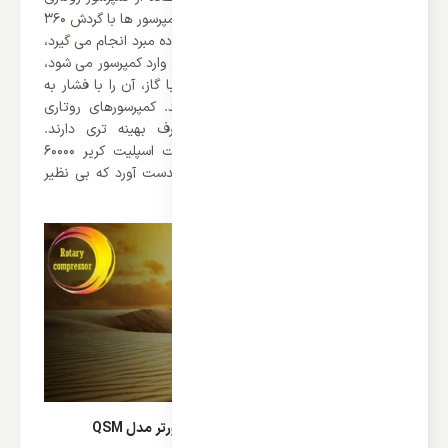
مصرف انرژی را کاهش دهد. در این نوع کمپرسور ها با گردش ۳۶۰
درجه ای تیغه ها عمل مکش و کمپرس ماده مبرد انجام می گیرد،
بدین ترتیب که وقتی گاز از دریچه ورودی وارد کمپرسور می شود،
در اثر چرخش تیغه ها و برخورد پره ها با گاز، آن را با فشار به
سوی لوله های خروجی هدایت می کند. کمپرسورهای روتاری
صدای کمتری تولید می‌ کنند و مصرف بهینه‌ تری دارند.
خوشبختانه برند کریر توانسته برای داکت اسپلیت کریر 60000
بدون اینورتر مدل QSM گرید انرژی A بدست آورد که بی نظیر
است.
طراحی داکت اسپلیت کریر 60000 بدون اینورتر مدل QSM