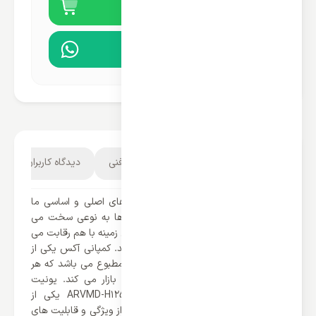
خرید آنلاین
مشاوره در واتساپ
توضیحات محصول
مشخصات فنی
دیدگاه کاربران
امروزه تهویه مطبوع ها به یکی از کالا های اصلی و اساسی ما
تبدیل شده‌اند و زندگی کردن بدون آن ها به نوعی سخت می
باشد. امروزه برند های بسیار زیادی در این زمینه با هم رقابت می
کنند و محصولات متفاوتی را ارائه می کنند. کمپانی آکس یکی از
برند های شناخته شده در صنعت تهویه مطبوع می باشد که هر
ساله محصولات خارق العاده‌ای را روانه بازار می کند. یونیت
داخلی سقفی VRF آکس مدل ARVMD-H125/R1X یکی از
محصولات قدرتمند این برند می باشد که از ویژگی و قابلیت های