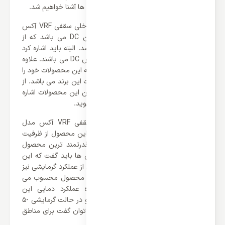
بروزی بهره می برد که در ادامه بیشتر با آن ها آشنا خواهیم شد.
یکی از بخش های قابل توجه یونیت داخلی سقفی VRF آکس
مدل ARVMD-H125/R1X موتور های فن DC می باشد که از
ویژگی های برجسته این محصول می باشد. البته باید اشاره کرد
که تمامی محصولات سری ARV6 برند آکس DC می باشند. علاوه
بر این ها باید گفت که AUX موفق شده که این محصولات خود را
به گاز مبرد R410a مجهز کند که نقاط قوت این برند می باشد. از
دیگر نکات می توان به صدای بسیار پایین این محصولات اشاره
کرد که که هنگام کار اصلاً متوجه آن نمی شوید.
یکی از نکات برجسته یونیت داخلی سقفی VRF آکس مدل
ARVMD-H125/R1X قدرت آن می باشد. این محصول از ظرفیت
12.5 KW برخوردار می باشد که یکی از قدرتمند ترین محصول
این سری محسوب می شود. علاوه بر این ها باید گفت که این
محصول جذاب علاوه بر عملکرد سرمایشی از عملکرد گرمایشی نیز
بهره می برد که از ویژگی های مثبت این محصول محسوب می
شود. همچنین باید گفت که محدوده عملکرد دمایی این
محصول در حالت سرمایشی -20 الی 24 و در حالت گرمایشی -5
الی 52 درجه سانتی گراد می باشد که می توان گفت برای مناطق
گرمسیری گزینه‌ای بسیار عالی می باشد.