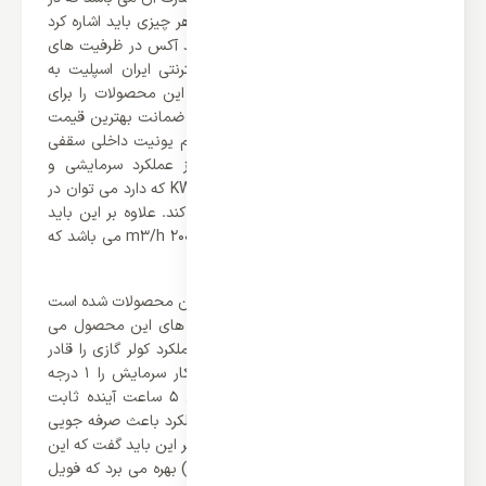
انتخاب آن نقش موثری دارد. اما قبل از هر چیزی باید اشاره کرد
که یونیت های داخلی سری ARVMD برند آکس در ظرفیت های
متفاوتی وجود دارند که وب سایت اینترنتی ایران اسپلیت به
نوبت خود توانسته مجموعه‌ای کامل از این محصولات را برای
شما موجود کند که می توانید آن ها را با ضمانت بهترین قیمت
تهیه کنید. همانطور که در بالا اشاره کردیم یونیت داخلی سقفی
VRF آکس مدل ARVMD-H125/R1X از عملکرد سرمایشی و
گرمایشی بهره می برد که با ظرفیت 12.5 KW که دارد می توان در
هر فصلی عملکرد مناسبی را به شما ارائه کند. علاوه بر این باید
اشاره کرد که جریان هوای این محصول 2000 m3/h می باشد که
مناسب است.
یکی از دلایلی که باعث محبوبیت بالای این محصولات شده است
قابلیت بالای آن ها می باشد. از قابلیت های این محصول می
توان به (Sleep Mode) اشاره که این عملکرد کولر گازی را قادر
می‌سازد تا در 2 ساعت اول به‌طور خودکار سرمایش را 1 درجه
سانتی‌گراد در ساعت کاهش دهد، سپس 5 ساعت آینده ثابت
بماند و پس از آن خاموش شود. این عملکرد باعث صرفه جویی
در انرژی و راحتی در شب می شود. علاوه بر این باید گفت که این
محصول از (Hydrophilic aluminum fin) بهره می برد که فویل