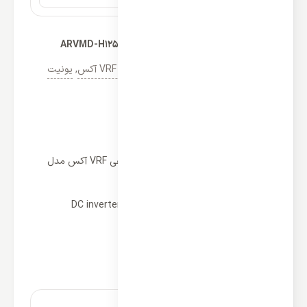
یونیت داخلی سقفی VRF آکس مدل ARVMD-H125/R1X
دسته‌ها:
کولر گازی آکس
,
مولتی اسپلیت VRF آکس
,
یونیت
داخلی VRF آکس AUX
مشخصات
برخی از ویژگی های یونیت داخلی سقفی VRF آکس مدل
ARVMD-H125/R1X
نوع عملکرد: سرمایشی و گرمایشی
بهره‌گیری از تکنولوژی کمپرسورهای DC inverter
بهره بردن از گاز مبرد R410a
جریان هوا: 2000 m3/h
کنترل بی سیم