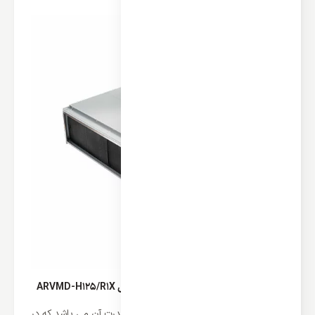
قدرت یونیت داخلی سقفی VRF آکس مدل ARVMD-H125/R1X
یکی از نکات قابل توجه در هر محصولی قدرت آن می باشد که در