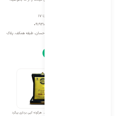
تماس با ما
شنبه تا پنجشنبه ۹ تا ۱۷
09192157173
-
02128423340
تهران، سه راه امین حضور، مجتمع تجاری احسان، طبقه همکف، پلاک
۹
نمادها
تمامی حقوق برای ایران اسپلیت محفوظ می باشد. هرگونه کپی برداری پیگرد