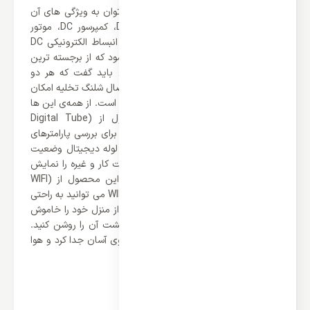
از برجسته ترین نکات این محصول می توان به ویژگی های آن
اشاره کرد. ابتدا باید گفت که کنترل DC، کمپرسور DC، موتور
داخلی DC، موتور فضای باز DC، و شیر انبساط الکترونیکی DC
باعث ایجاد نویز کم و راندمان بالا می شود که از برجسته ترین
ویژگی این محصول می باشد. همچنین باید گفت که هر دو
سمت چپ و راست یونیت داخلی برای اتصال شلنگ تخلیه امکان
پذیر است و نصب آن با این عملکرد آسان است. از همه‌ی این ها
گذشته باید اشاره کرد که این محصول از (Digital Tube
Display) برخوردار می باشد که به راحتی برای بررسی پارامترهای
در حال اجرا و راحت تر برای عیب یابی، لوله دیجیتال وضعیت
کار مانند دمای داخلی، دمای تنظیم، حالت کار و غیره را نمایش
می دهد. در نهایت باید اشاره کرد که این محصول از (WIFI
Control) برخوردار می باشد که با کنترل WIFI می توانید به راحتی
از طریق دستگاه هوشمند کولر گازی خارج از منزل خود را خاموش
کنید. علاوه بر این، می‌توانید قبل از بازگشت آن را روشن کنید.
فیلتر واحد داخلی را می‌توان برای شستشوی آسان جدا کرد و هوا
را همیشه تمیز نگه می‌دارد.