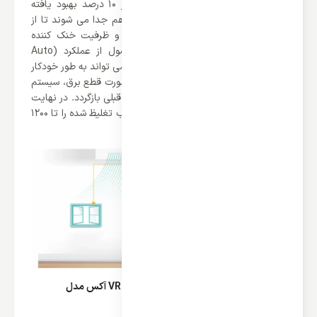
آلومینیومی هیدروفیل لوور شده بیش از 10 درصد بهبود یافته
است. در آنجا ورودی و خروجی مبرد از هم جدا می شوند تا از
خنک شدن فرعی اطمینان حاصل شود و ظرفیت خنک کننده
افزایش یابد. علاوه بر این، این محصول از عملکرد (Auto
Restart Function) بهره می برد که AC می تواند به طور خودکار
تنظیمات عملیات را به خاطر بسپارد. در صورت قطع برق، سیستم
می تواند پس از بازیابی برق به تنظیمات قبلی بازگردد. در نهایت
باید گفت که پمپ تعبیه شده می تواند آب تغلیظ شده را تا 1200
میلی متر بالاتر از تشت زهکشی بلند کند.
ویژگی های برجسته یونیت داخلی سقفی VRF آکس مدل
ARVMD-H125/R1X