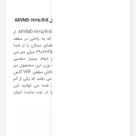
طراحی یونیت داخلی سقفی VRF آکس مدل ARVMD-H125/R1X
یونیت داخلی سقفی VRF آکس مدل ARVMD-H125/R1X از
ابعادی بسیار کوچک برخوردار می باشند که به راحتی در سقف
های کاذب نصب می شوند و کمترین فضای ممکن را از شما
اشغال می کنند. ابعاد این محصول 1250×735×290 میلی متر می
باشد که همانطور مشاهده می کنید از ابعاد بسیار مناسبی
برخوردار می باشد. همچنین باید گفت که وزن این محصول نیز
بسیار کم می باشد، وزن خالص یونیت داخلی سقفی VRF آکس
مدل ARVMD-H125/R1X تنها 42 کیلوگرم می باشد که یکی از کم
وزن ترین یونیت های داخلی می باشد. شما می توانید این
محصول و سایر محصولات برند آکس را در وب سایت ایران
اسپلیت مشاهده کنید.