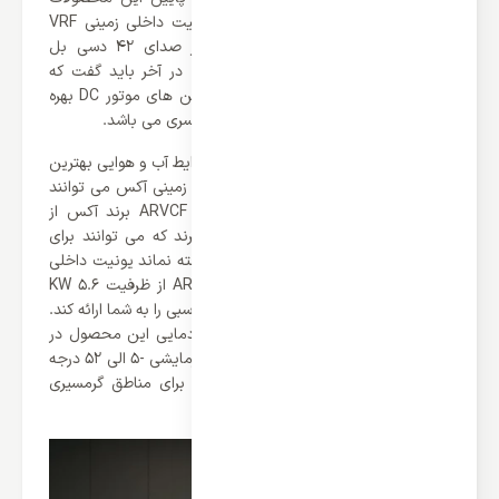
اشاره کرد که اصلاً اذیت نمی شوید. یونیت داخلی زمینی VRF
آکس مدل ARVCF-H056/4R1A تنها از صدای 42 دسی بل
برخوردار می باشد که بسیار ناچیز است. در آخر باید گفت که
یونیت های داخلی زمینی VRF آکس از فن های موتور DC بهره
می برند که یکی از ویژگی های مثبت این سری می باشد.
اگر دنبال محصولی می گردید که در هر شرایط آب و هوایی بهترین
عملکرد را به شما ارائه کند کولر گازی های زمینی آکس می توانند
گزینه‌ای مناسب باشند. سری محصولات ARVCF برند آکس از
عملکرد سرمایشی و گرمایشی بهره می برند که می توانند برای
تمامی فصل ها قابل استفاده باشند. ناگفته نماند یونیت داخلی
زمینی VRF آکس مدل ARVCF-H056/4R1A از ظرفیت 5.6 KW
برخوردار می باشد که می تواند عملکرد مناسبی را به شما ارائه کند.
همچنین باید گفت که محدوده عملکرد دمایی این محصول در
حالت سرمایشی -20 الی 24 و در حالت گرمایشی -5 الی 52 درجه
سانتی گراد می باشد که می توان گفت برای مناطق گرمسیری
گزینه‌ای بسیار عالی می باشد.