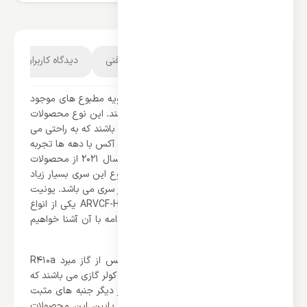
توضیحات محصول
مشخصات فنی
دیدگاه کاربران
یونیت های داخلی زمینی یکی از انواع تهویه مطبوع های موجود
در بازار می باشد که بسیار محبوب می باشند. این نوع محصولات
از ابعاد بسیار کوچک و شیکی برخوردار می باشند که به راحتی می
توانند با هر دکوراسیونی سازگار باشند. برند آکس با دهه ها تجربه
در زمینه تولید تهویه مطبوع توانسته در سال 2021 از محصولات
مولتی اسپلیت VRF خود رونمایی کند. تنوع این سری بسیار زیاد
می باشد که کولر گازی های زمینی جزوی از سری می باشد. یونیت
داخلی زمینی VRF آکس مدل ARVCF-H056/4R1A یکی از انواع
یونیت های این سری می باشد که در ادامه با آن آشنا خواهیم
شد.
خوشبختانه یونیت داخلی زمینی VRF آکس از گاز مبرد R410a
بهره می برند که یکی از بهترین مبرد ها در کولر گازی می باشند که
هیچ تاثیری رو لایه اوزون نمی گذارند. از دیگر جنبه های مثبت
این محصول می توان به صدای بسیار پایین این محصولات