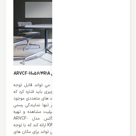
قدرت یونیت داخلی زمینی VRF آکس مدل ARVCF-H056/4R1A
قبل از خرید کولر گازی یکی از نکاتی که می تواند قابل توجه
باشد قدرت آن می باشد. اما قبل از هر چیزی باید اشاره کرد که
این سری از محصولات برند آکس در ظرفیت های متعددی موجود
می باشند که شما می توانید آن ها را در تنها نمایندگی رسمی
آکس در ایران را در وب سایت ایران اسپلیت مشاهده و تهیه
نمایید. یونیت داخلی زمینی VRF آکس مدل ARVCF-
H056/4R1A می تواند به شما قدرت 5.6 KW ارائه کند که با توجه
به عملکرد سرمایشی و گرمایشی که دارد می تواند برای مکان های