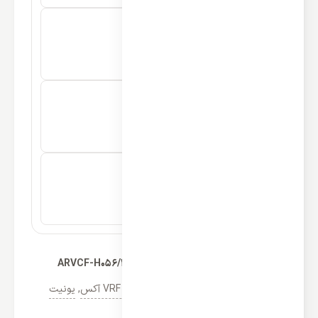
یونیت داخلی زمینی VRF آکس مدل ARVCF-H056/4R1A
دسته‌ها:
کولر گازی آکس
,
مولتی اسپلیت VRF آکس
,
یونیت
داخلی VRF آکس AUX