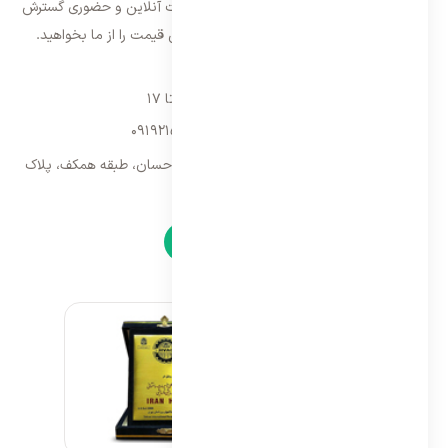
اندازی، فعالیت خود را در سراسر کشور به صورت آنلاین و حضوری گسترش
داده است. با کیفیت ترین خدمات و بهترین قیمت را از ما بخواهید.
تماس با ما
شنبه تا پنجشنبه ۹ تا ۱۷
09192157173
-
02128423340
تهران، سه راه امین حضور، مجتمع تجاری احسان، طبقه همکف، پلاک
۹
نمادها