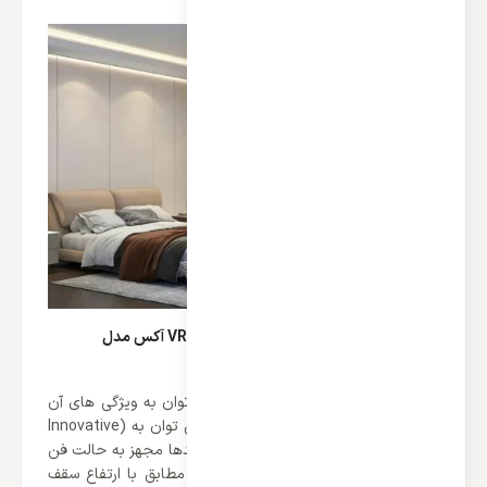
ویژگی های برجسته یونیت داخلی زمینی VRF آکس مدل
ARVCF-H056/4R1A
از برجسته ترین نکات این محصول می توان به ویژگی های آن
اشاره کرد. از ویژگی های این محصول می توان به (Innovative
Centrifugal Fan) اشاره کرد که همه واحدها مجهز به حالت فن
3 سرعته هستند که میزان جریان هوا را مطابق با ارتفاع سقف