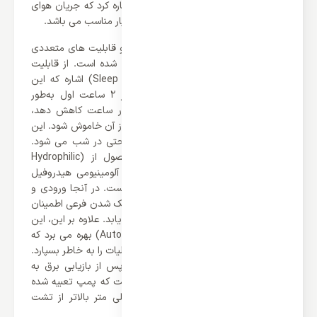
بزرگ مناسب باشد. علاوه بر این باید اشاره کرد که جریان هوای
این محصول 950 m3/h می باشد که بسیار مناسب می باشد.
یونیت های داخلی زمینی VRF از ویژگی و قابلیت های متعددی
بهره می برند که باعث محبوبیت آن ها شده است. از قابلیت
های این محصول می توان به (Sleep Mode) اشاره که این
عملکرد کولر گازی را قادر می‌سازد تا در 2 ساعت اول به‌طور
خودکار سرمایش را 1 درجه سانتی‌گراد در ساعت کاهش دهد،
سپس 5 ساعت آینده ثابت بماند و پس از آن خاموش شود. این
عملکرد باعث صرفه جویی در انرژی و راحتی در شب می شود.
علاوه بر این باید گفت که این محصول از (Hydrophilic
aluminum fin) بهره می برد که فویل آلومینیومی هیدروفیل
لوور شده بیش از 10 درصد بهبود یافته است. در آنجا ورودی و
خروجی مبرد از هم جدا می شوند تا از خنک شدن فرعی اطمینان
حاصل شود و ظرفیت خنک کننده افزایش یابد. علاوه بر این، این
محصول از عملکرد (Auto Restart Function) بهره می برد که
AC می تواند به طور خودکار تنظیمات عملیات را به خاطر بسپارد.
در صورت قطع برق، سیستم می تواند پس از بازیابی برق به
تنظیمات قبلی بازگردد. در نهایت باید گفت که پمپ تعبیه شده
می تواند آب تغلیظ شده را تا 1200 میلی متر بالاتر از تشت
زهکشی بلند کند.