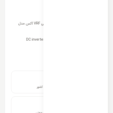
مشخصات
برخی از ویژگی های یونیت داخلی زمینی VRF آکس مدل
ARVCF-H056/4R1A
نوع عملکرد: سرمایشی و گرمایشی
بهره‌گیری از تکنولوژی کمپرسورهای DC inverter
بهره بردن از گاز مبرد R410a
جریان هوا: 950 m3/h
کنترل بی سیم
نصب و راه اندازی در سراسر کشور
ضمانت نامه و گارانتی شرکتی معتبر