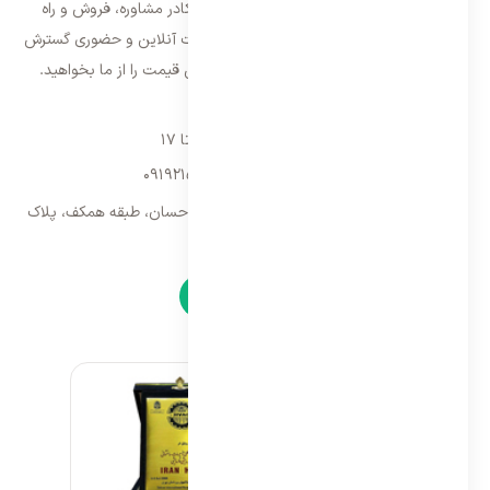
تهران شروع و از سال ۱۳۹۵ با بهره گیری از کادر مشاوره، فروش و راه
اندازی، فعالیت خود را در سراسر کشور به صورت آنلاین و حضوری گسترش
داده است. با کیفیت ترین خدمات و بهترین قیمت را از ما بخواهید.
تماس با ما
شنبه تا پنجشنبه ۹ تا ۱۷
09192157173
-
02128423340
تهران، سه راه امین حضور، مجتمع تجاری احسان، طبقه همکف، پلاک
۹
نمادها