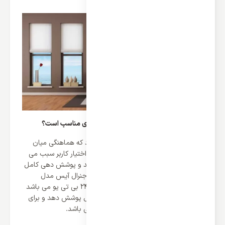
ظرفیت دمایی 24000 برای چه فضا و متراژی مناسب است؟
دقت به این نکته به این دلیل اهمیت دارد که هماهنگی میان
ظرفیت دمایی کولر گازی و متراژ فضای در اختیار کاربر سبب می
شود کولر نهایت کارایی را از خود نشان دهد و پوشش دهی کامل
محیط را انجام می دهد، کولر گازی 24000 جنرال آیس مدل
GTSE-24HO1RALB کولری با ظرفیت 24000 بی تی یو می باشد
که می تواند 50 تا 70 متر را به صورت کامل پوشش دهد و برای
اتاق های متوسط تا بزرگ انتخابی عالی می باشد.