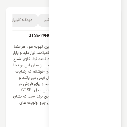
توضیحات محصول
مشخصات فنی
دیدگاه کاربران
3
کولر گازی 24000 جنرال آیس مدل GTSE-24HO1RALB
برای ایجاد تعادل و تنظیم دمایی و همچنین تهویه هوا، هر فضا
و مکانی به سیستم سرمایشی و گرمایشی قدرتمند نیاز دارد و بازار
فروش لوازم خانگی با برندهای متنوع تولید کننده کولر گازی اشباع
شده است و انتخاب برند متناسب و با کیفیت از میان این برندها
همواره دغدغه کاربران است. یکی از برندهای خوشنام که رضایت
اکثریت کاربران خود را جلب کرده است جنرال آیس می باشد و
تولیدات این برند در طراحی و تنوع بالا تولید و برای فروش در
دسترس هستند و کولر گازی 24000 جنرال آیس مدل GTSE-
24HO1RALB یکی از مدل های کولر گازی این برند است که نشان
داده که چرا خرید کولر های برند جنرال آیس جزو اولویت های
خرید کاربران می باشد.
طراحی برای ایجاد نهایت کارایی