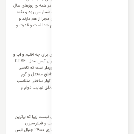
برخوردار است و می تواند تعادل دمایی را در همه ی روزهای سال
ایجاد کند و در نتیجه کولری چهار فصل به شمار می رود و نکته
مهم این است که این دو سیستم عملکردی مجزا از هم دارند و
لوله کشی و سیم کشی مربوط به هر سیستم جدا است و قدرت و
عملکرد در یکی تاثیری بر دیگری ندارد.
کلاس آب و هوایی T1
کلاس آب و هوایی نشان می دهد کولر گازی برای چه اقلیم و آب و
هوایی مناسب است و کولر گازی 24000 جنرال آیس مدل GTSE-
24HO1RALB از کلاس آب و هوایی T1 برخوردار است که کلاسی
منعطف نیست اما کولر را اختصاصا برای مناطق معتدل و گرم
مناسب می سازد. این کلاس نشان میدهد کولر ساختی متناسب
با اقلیم مد نظر دارد و می تواند در این مناطق نهایت دوام و
سازگاری را از خود نشان دهد.
فیلتراسیون قدرتمند
فروش بالای کولر های جنرال آیس بی دلیل نیست زیرا که برترین
فناوری ها را در این سیستم ها گنجانده است و فیلتراسیون
قدرتمند یکی قابلیت های کارآمد در کولر گازی 24000 جنرال آیس