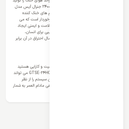
ضمن اعمال چرخش و فشرده سازی می تواند هوای خنک را تولید
و به پنل داخلی انتقال دهد و کولر گازی 24000 جنرال آیس مدل
GTSE-24HO1RALB همچون سایر سیستم های خنک کننده
معتبر از برترین نوع گاز مبرد یعنی R410 برخوردار است که می
تواند هوایی خنک و مطبوع را در نهایت سلامت و ایمنی ایجاد
کند زیرا این گاز بدون بو و رنگ است و آسیبی برای انسان،
طبیعت و محیط زیست ندارد و درصد احتمال احتراق در آن برابر
صفر است.
در نهایت
اگر به فکر خرید کولری 24000 با نهایت کیفیت و کارایی هستید
کولر گازی 24000 جنرال آیس مدل GTSE-24HO1RALB می تواند
انتخابی عالی باشد زیرا که نمایندگی ما این سیستم را از نظر
اصالت و کیفیت تضمین می کند و دستگاهی مادام العمر به شمار
می رود.
محصولات مرتبط