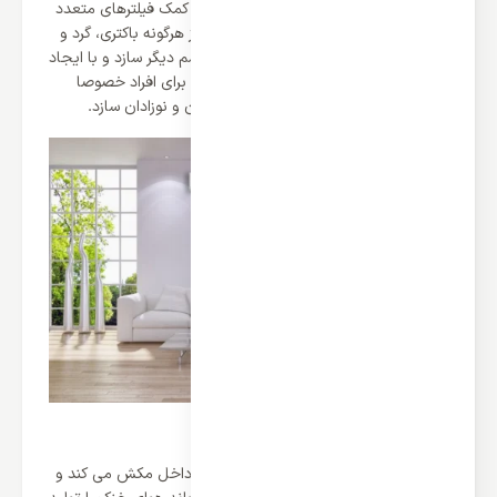
مدل GTSE-24HO1RALB می باشد که به کمک فیلترهای متعدد
در دستگاه می تواند هوای محیط را عاری از هرگونه باکتری، گرد و
غبار، بوی نامطبوع و هر نوع میکرو ارگانیسم دیگر سازد و با ایجاد
هوایی پاک و تمیز می تواند تنفسی بهتر را برای افراد خصوصا
افراد دارای بیماری های تنفسی، سسالمندان و نوزادان سازد.
برخورداری از گاز مبرد R410
موتور کولر گازی هوا و گاز مبرد را با هم به داخل مکش می کند و