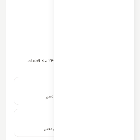
ظرفیت 24000btu
کمپرسور روتاری
گاز مبرد R410
دارای فیلتراسیون
رادیات طلایی
کلاس آب و هوایی T1
کارکرد دو منظوره سرمایشی و گرمایشی
گارانتی مدیا شتاب 5 سال کمپروسور و 24 ماه قطعات
نصب و راه اندازی در سراسر کشور
ضمانت نامه و گارانتی شرکتی معتبر