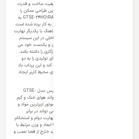
یک طراحی خوب می تواند تکمیل کننده کیفیت ساخت و قدرت
کولر گازی باشد و جنرال آیس توانسته بهترین طراحی ممکن را
برای کولر گازی 24000 جنرال آیس مدل GTSE-24HO1RALB به
کار ببرد. طراحی دو یونیته که برای این کولر به کار برده شده است
کمک می کند این دو قسمت از دستگاه هماهنگ با یکدیگر نهایت
کارایی را برای سیستم ایجاد کنند؛ یونیت داخلی در این سیستم
پنل آن به شمار می رود که با طراحی مدرن و یکدست خود می
تواند با هر دکوراسیون و فضایی نهایت سازگاری را داشته باشد.
دمپر های موجود در خروجی های پنل، هوای تولیدی را به دو
صورت عمودی و افقی در محیط منتشر می کند و این پرتاب باد
چهار جهته می تواند دمایی یکنواخت را برای محیط کاربر ایجاد
کند.
یونیت خارجی در کولر گازی 24000 جنرال آیس مدل GTSE-
24HO1RALB موتور دستگاه است که می تواند هوای خنک و گرم
را تولید و به پنل داخلی انتقال دهد، این موتور ازبرترین مواد و
متریال های صنعتی ساخته شده است که می تواند در برابر
تغییرات دمایی و آب هوای محیط خارجی نهایت دوام و استحکام
را از خود نشان دهد. این موتور قدرتمند با ابعاد و وزن مرتبط با
ظرفیت کولر از ابعادی برخوردار است که باید خارج از فضا نصب و
جایگذاری شود.