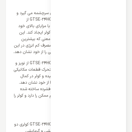
کمپرسور قدرتمند روتاری
تمام توان و قدرت کولر گازی از کمپرسور آن سرچشمه می گیرد و
کولر گازی 24000 جنرال آیس مدل GTSE-24HO1RALB از
کمپرسور قدرتمند روتاری برخوردار است که با مزایای بالای خود
می تواند نهایت بازدهی و راندمان را برای کولر ایجاد کند. این
موتور بهترین راندمان ممکن را دارد بدین معنی که بیشترین
عملکرد را با کم ترین میزان مصرف دارد و مصرف کم انرژی در این
سیستم سبب می شود کولر بیشترین بازدهی را از خود نشان دهد.
کولر گازی 24000 جنرال آیس مدل GTSE-24HO1RALB از نویز و
صدای کمی برخوردار است زیرا اصطکاک و تحرک قطعات مکانیکی
در این کمپرسور به کم ترین حالت خود رسیده و کولر در کمال
آرامش و آسایش می تواند نهایت کارایی را از خود نشان دهد.
کمپرسور روتاری از آلیاژ صنعتی و پلاستیک فشرده ساخته شده
است و در نتیجه بیشترین دوام و استحکام ممکن را دارد و کولر را
به کولری مادام العمر تبدیل می کند.
ظرفیت دو منظوره
کولر گازی 24000 جنرال آیس مدل GTSE-24HO1RALB کولری دو
منظوره می باشد یعنی از دو سیستم سرمایشی و گرمایشی