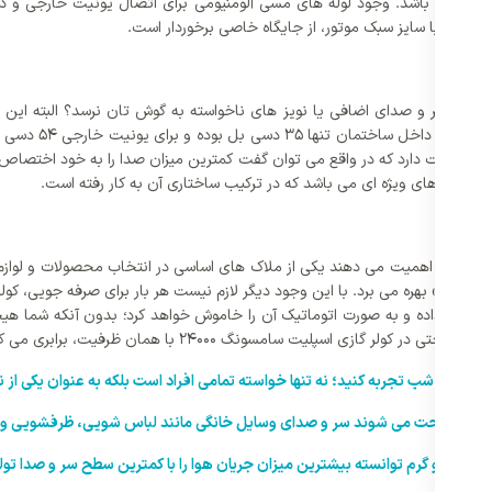
ا می باشد. وجود لوله های مسی آلومنیومی برای اتصال یونیت خارجی و داخلی
یچگونه سر و صدای اضافی یا نویز های ناخواسته به گوش تان نرسد؟ البته این خ
سامسونگ با رونمای
 از کاهش 8dba، صدا در داخل ساختمان حکایت دارد که در واقع می توان گفت کمترین میزان صدا را به
و خازن های ویژه ای می باشد که در ترکیب ساختاری آن به کار رفته است.
ماهیانه اهمیت می دهند یکی از ملاک های اساسی در انتخاب محصولات و لوازم 
برای آن در نظر گرفته شده، از قابلیت صرفه جویی هوشمند « Smart Saver » بهره می برد. با این وجود دیگر لازم
تشخیص داده و به صورت اتوماتیک آن را خاموش خواهد کرد؛ بدون آنکه شما هیچگو
 در طول شب تجربه کنید؛ نه تنها خواسته تمامی افراد است بلکه به عنوان یکی از
ک خواب راحت می شوند سر و صدای وسایل خانگی مانند لباس شویی، ظرفشویی و حت
گازی سرد و گرم توانسته بیشترین میزان جریان هوا را با کمترین سطح سر و صدا تول