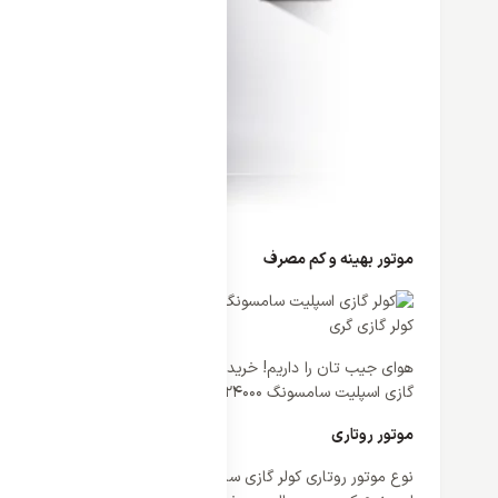
موتور بهینه و کم مصرف
کولر گازی گری
هوای جیب تان را داریم! خرید کولر گازی به دلایل مختلفی صورت می
گازی اسپلیت سامسونگ 24000، توانسته از هر لحاظ پاسخگوی نیاز کاربران باشد. ظرفیتی که برای کمپرسور این کولرگازی تعیین شده برابر با: 12000، 18000، 32000 و 24000BTU است.
موتور روتاری
نوع موتور روتاری کولر گازی سامسونگ، جدا از میزان مصرف بهینه ای 