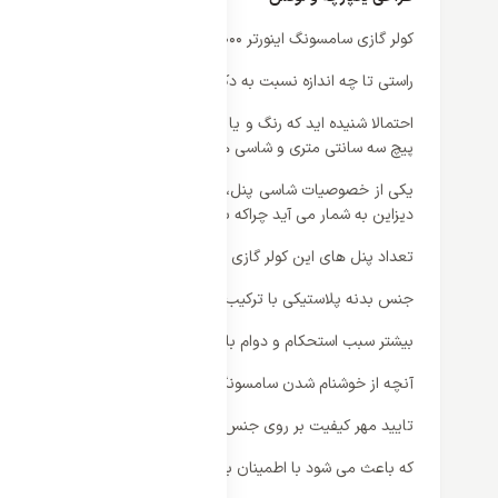
کولر گازی سامسونگ اینورتر 24000 ;
راستی تا چه اندازه نسبت به دکوراسیون و نحوه چیدمان وسایل د
پیچ سه سانتی متری و شاسی های مخصوصی که برای نصب کولر اسپلی
یکی از خصوصیات شاسی پنل، مقاومت بسیار زیاد آن می باشد هرچند 
دیزاین به شمار می آید چراکه باعث می شود از فضای خود بهینه تر ا
تعداد پنل های این کولر گازی دو عدد است که کمپرسور آن معمولا 
جنس بدنه پلاستیکی با ترکیب موادی که فشردگی و مقاومت کولر را
بیشتر سبب استحکام و دوام بالای آن در مقابل ضربه و آسیب های 
آنچه از خوشنام شدن سامسونگ در مقابل برندهای دیگر حکایت دار
تایید مهر کیفیت بر روی جنس اصلی بدنه می باشد
که باعث می شود با اطمینان بیشتری آن را سفارش داده و مورد استفا