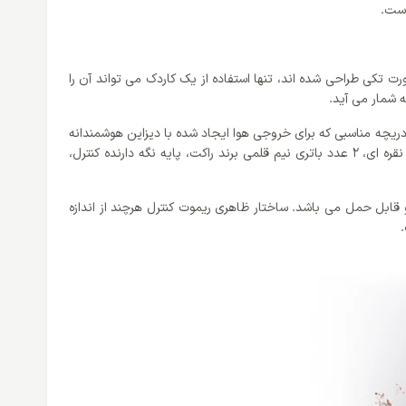
است.
رت تکی طراحی شده اند، تنها استفاده از یک کاردک می تواند آن را
 شمار می آید.
لر گازی قرار دارد؛ مهمتر از همه، دریچه مناسبی که برای خروجی هوا ایجاد شده با دیزاین هوشمندانه
ای که دارد؛حرفه ای بودن طراحی کولر گازی را به رخ می کشد. ناگفته نماند، در همان بسته بندی که پنل قرار گرفته؛ دو عدد پیچ یک سانتی متری نقره ای، 2 عدد باتری نیم قلمی برند راکت، پایه نگه دارنده کنترل،
ین وزن ندارند کولر گازی اسپلیت سامسونگ 24000 با وزن 11.89KG عرضه شده که مناسب و قابل حمل می باشد. ساختار ظاهری ریموت کنترل هرچند از اندازه