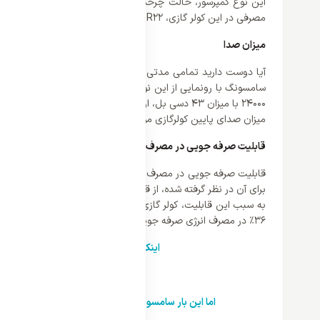
این نوع کمپرسور، حالت چرخشی بودن آن برای کاهش حجم فشار هو
مصرفی در این کولر گازی، R22 است. مارک این کمپرسور، سامسونگ بوده که با سایز سبک موتور، از جایگاه خاصی برخوردار است.
میزان صدا
آیا دوست دارید تمامی مدتی که از کولر گازی استفاده می کنید ه
24000 با میزان 43 دسی بل،
میزان صدای پایین کولرگازی مورد توجه است به سبب موتور روتاری 
قابلیت صرفه جویی در مصرف انرژی
قابلیت صرفه جویی در مصرف انرژی برای کسانی که به میزان مصرف 
به سبب این قابلیت، کولر گازی به طور هوشمندانه دمای اتاق را 
36٪ در مصرف انرژی صرفه جویی می کند. ناگفته نماند که این قابلیت ویژه حتی در کولر گازی اسپلیت سامسونگ 24000 با همان ظرفیت، برابری می کند.
اینکه یک خواب راحت و بدون سر و صدا را
تمامی عواملی که مانع ی
اما این بار سامسونگ با تولید بهترین مدل از کولرهای 