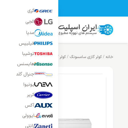
تمامی محصولات فر
گری
الجی
محصولات
خانه
بلاگ
راه
مدیا
فیلیپس
توشیبا
خانه
/
کولر گازی سامسونگ
/
کولر گازی دیواری سامسونگ Samsung
/
هایسنس
جنرال گلد
یونیوا
کریر
آکس
ایوولی
زانتی