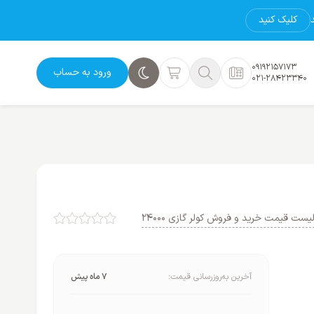
کلیک کنید
09192157173
ورود به حساب
021-28423340
یست قیمت خرید و فروش کولر گازی 24000
آخرین به‌روزرسانی قیمت:
7 ماه پیش