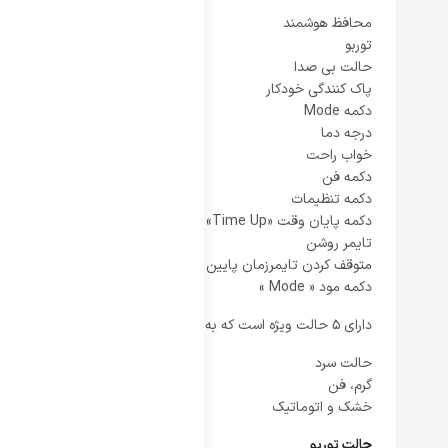
محافظ هوشمند
توربو
حالت بی صدا
پاک کنندگی خودکار
دکمه Mode
درجه دما
خواب راحت
دکمه فن
دکمه تنظیمات
دکمه پایان وقت «Time Up»
تایمر روشن
متوقف کردن تایمرزمان پایین و دکمه لغو تمامی عملیات است
دکمه مود « Mode »
دارای 5 حالت ویژه است که به صورت متغیر می توانید هر کدام از آنها را انتخاب کرد از جمله:
حالت سرد
گرم، فن
خشک و اتوماتیک
حالت توربو