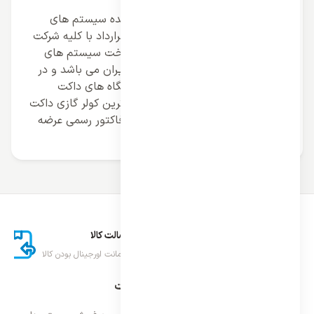
نصاب مجاز نصب و راه اندازی کنید.
شرکت فروشگاهی ایران اسپلیت نماینده سیستم های
تهویه مطبوع آکس AUX آماده عقد قرارداد با کلیه شرکت
های دولتی و خصوصی مجری زیر ساخت سیستم های
سرمایشی و تهویه مطبوع در سراسر ایران می باشد و در
این راستا با بهره گیری از بهترین دستگاه های داکت
اسپلیت وارداتی و کادری کارامد بروز ترین کولر گازی داکت
اسپلیت کانالی را با فروش به صورت فاکتور رسمی عرضه
میدارد.
ارسال اکسپرس
اصالت کالا
تحویل سریع کالا
ضمانت اورجینال بودن کالا
درباره ایران اسپلیت