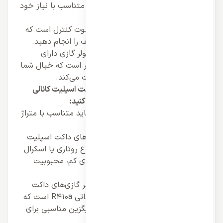
سرعت فن مختلف است که می‌توانید متناسب با نیاز خود
آن را تنظیم کنید.
ریموت کنترل:
این کولر گازی دارای ریموت کنترل است که
می‌توانید از طریق آن تنظیمات مختلف را انجام دهید.
گارانتی و خدمات پس از فروش:
این کولر گازی دارای
گارانتی و خدمات پس از فروش معتبر است که خیال شما
را از بابت کیفیت و پشتیبانی آن راحت می‌کند.
نکاتی که باید قبل از خرید کولر گازی داکت اسپلیت کانالی
آکس AUX اینورتر وارداتی به آنها توجه کنید:
ظرفیت کولر گازی:
ظرفیت کولر گازی باید متناسب با متراژ
فضای مورد نظر شما باشد.
نوع کمپرسور:
کمپرسورهای کولر گازی‌های داکت اسپلیت
کانالی آکس AUX اینورتر وارداتی از نوع روتاری یا اسکرال
هستند که به دلیل راندمان بالا و صدای کم، محبوبیت
زیادی دارند.
گاز مبرد:
گاز مبرد استفاده شده در کولر گازی‌های داکت
اسپلیت کانالی آکس AUX اینورتر وارداتی R410a است که
به دلیل سازگاری با محیط زیست، جایگزین مناسبی برای
گاز R22 شده است.