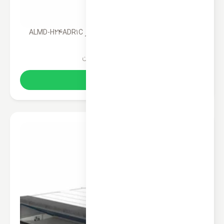
داکت اسپلیت کانالی آکس 24000 اینورتر ALMD-H24ADR1C
248,300,000
تومان
خرید آنلاین