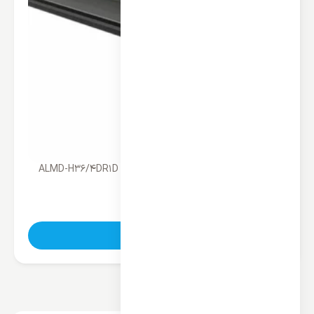
داکت اسپلیت کانالی آکس 36000 اینورتر ALMD-H36/4DR1D
ناموجود
تماس بگیرید