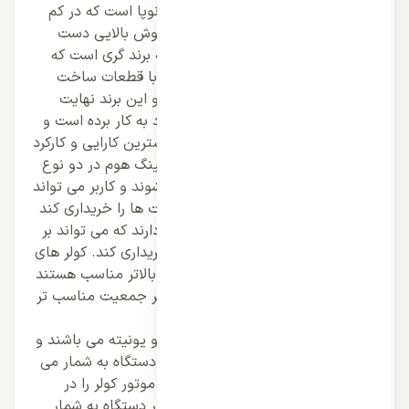
برند کینگ هوم برندی تازه تاسیس و نوپا است که در کم
ترین زمان توانسته به محبوبیت و فروش بالایی دست
پیدا کند و این برند محبوب زیر شاخه برند گری است که
تولیدات خود را تحت مونتاژچین اما با قطعات ساخت
آمریکا در اختیار کاربر قرار داده است و این برند نهایت
ساخت و طراحی را برای کولر های خود به کار برده است و
با وجود امکانات متعدد می تواند بیشترین کارایی و کارکرد
را از خود نشان دهد. کولر های برند کینگ هوم در دو نوع
دیواری و ایستاده تولید و عرضه می شوند و کاربر می تواند
بر طبق نیاز خود برترین نوع از اسپلیت ها را خریداری کند
و این سیستم ظرفیت های متعددی دارند که می تواند بر
طبق متراژ کاربر ظرفیت متناسب را خریداری کند. کولر های
ایستاده کینگ هوم برای ظرفیت های بالاتر مناسب هستند
و برای سالن های بزرگ و مکان های پر جمعیت مناسب تر
است.
اکثراسپلیت دیواری های کینگ هوم دو یونیته می باشند و
یونیت داخلی در این سیستم ها پنل دستگاه به شمار می
رود که می تواند هوای تولیدی توسط موتور کولر را در
محیط منتشر کند و یونیت دیگر موتور دستگاه به شمار