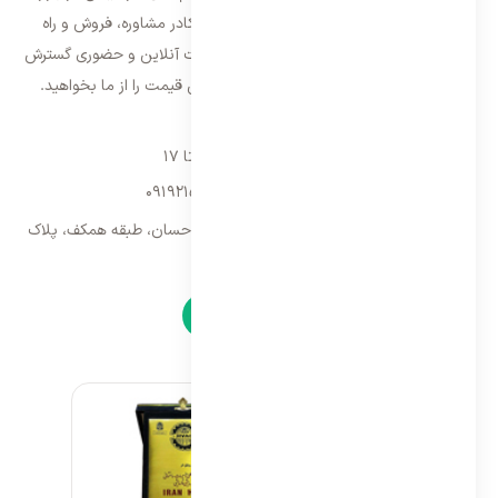
تهران شروع و از سال ۱۳۹۵ با بهره گیری از کادر مشاوره، فروش و راه
اندازی، فعالیت خود را در سراسر کشور به صورت آنلاین و حضوری گسترش
داده است. با کیفیت ترین خدمات و بهترین قیمت را از ما بخواهید.
تماس با ما
شنبه تا پنجشنبه ۹ تا ۱۷
09192157173
-
02128423340
تهران، سه راه امین حضور، مجتمع تجاری احسان، طبقه همکف، پلاک
۹
نمادها