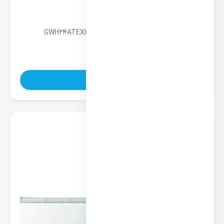
کولر گازی 24000 کینگ هوم مدل GWH24ATEXH
ناموجود
تماس بگیرید