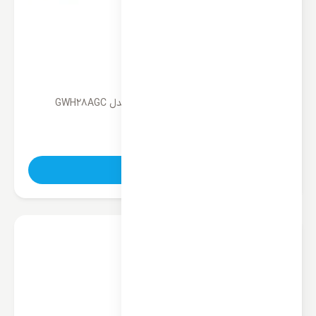
کولر گازی کینگ هوم 28000 اینورتر مدل GWH28AGC
ناموجود
تماس بگیرید