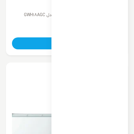
کولر گازی کینگ هوم 18000 اینورتر مدل GWH18AGC
ناموجود
تماس بگیرید