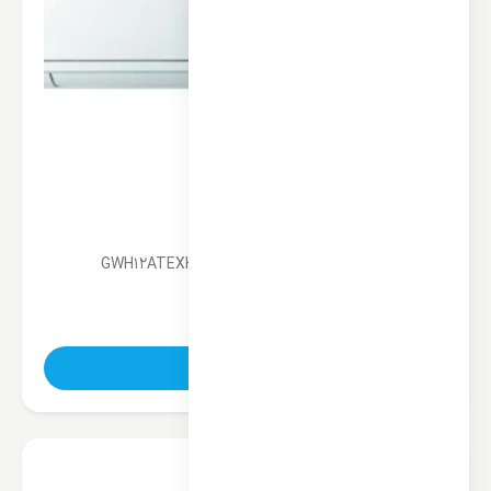
کولر گازی کینگ هوم 12000 مدل GWH12ATEXH
ناموجود
تماس بگیرید