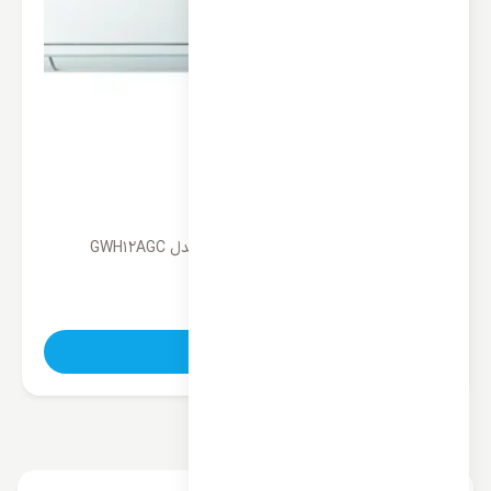
کولر گازی کینگ هوم 12000 اینورتر مدل GWH12AGC
ناموجود
تماس بگیرید