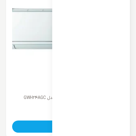
کولر گازی کینگ هوم 24000 اینورتر مدل GWH24AGC
ناموجود
تماس بگیرید