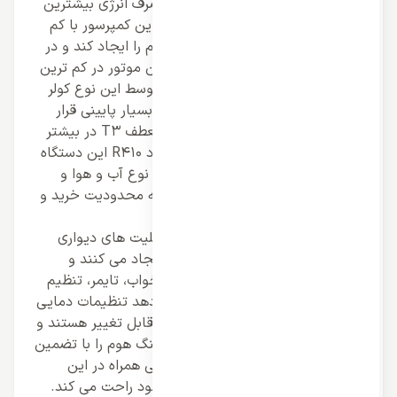
راندمان را ایجاد کند و با کم ترین مصرف انرژی بیشترین
پرتاب باد و عملکرد را ایجاد می کند. این کمپرسور با کم
ترین فشار می تواند هوای خنک و گرم را ایجاد کند و در
نتیجه نویز و صدای تولیدی توسط این موتور در کم ترین
حالت ممکن قرار دارد. مصرف انرژی توسط این نوع کولر
ها خصوصا نوع اینورتر آن ها در حد بسیار پایینی قرار
دارد و علاوه بر این با وجود کلاس منعطف T3 در بیشتر
کولر های دیواری کینگ هوم و گاز مبرد R410 این دستگاه
ها بدون ایجاد آلاینده هوایی برای هر نوع آب و هوا و
جغرافیایی مناسب هستند و در نتیجه محدودیت خرید و
نصب آن ها از بین رفته است.
امکانات و قابلیت های متعدد در اسپلیت های دیواری
کینگ هوم نهایت کارایی و کارکرد را ایجاد می کنند و
مواردی همچون کیت اینورتر، حالت خواب، تایمر، تنظیم
فن و… مواردی هستند که نشان می دهد تنظیمات دمایی
و حالت های مختلف در این سیستم قابل تغییر هستند و
نمایندگی ما اسپیلیت های دیواری کینگ هوم را با تضمین
اصالت و کیفیت ارائه می کند و گارانتی همراه در این
محصولات خیال کاربر را بابت خرید خود راحت می کند.