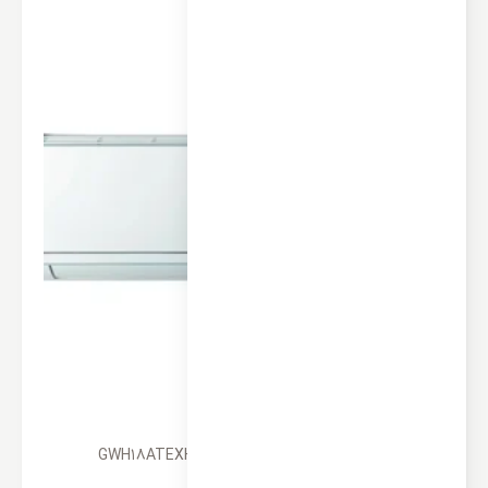
کولر گازی کینگ هوم 18000 مدل GWH18ATEXH