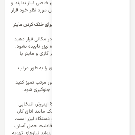
Samsung اینورتر به نصب و راه اندازی خاصی نیاز ندارند و
شما می‌توانید به راحتی آنها را در محل مورد نظر خود قرار
دهید.
نکاتی برای استفاده از کولر گازی پرتابل برای خنک کردن ماینر
و دستگاه لیزر:
محل قرارگیری کولر گازی:
کولر گازی را در مکانی قرار دهید
که به طور مستقیم به ماینر یا دستگاه لیزر تابیده نشود.
فاصله کولر گازی:
فاصله کافی بین کولر گازی و ماینر یا
دستگاه لیزر را حفظ کنید.
لوله تخلیه آب:
لوله تخلیه آب کولر گازی را به طور مرتب
بررسی و تمیز کنید.
گرد و غبار:
فیلترهای کولر گازی را به طور مرتب تمیز کنید
تا از ورود گرد و غبار به داخل دستگاه جلوگیری شود.
جمع بندی:
کولر گازی پرتابل سامسونگ Samsung اینورتر، انتخابی
ایده‌آل برای خنک کردن فضاهای کوچک مانند اتاق کار،
اتاق خواب، و یا محل استقرار ماینر و دستگاه لیزر است.
این کولر گازی با طراحی جمع و جور، قابلیت حمل آسان،
راندمان بالا، و سطح صدای پایین، می‌تواند نیازهای تهویه