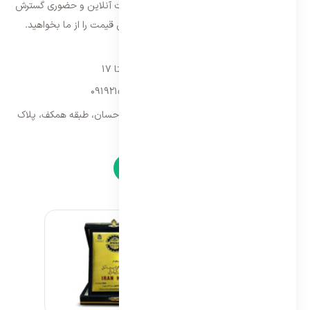
اندازی، فعالیت خود را در سراسر کشور به صورت آنلاین و حضوری گسترش
داده است. با کیفیت ترین خدمات و بهترین قیمت را از ما بخواهید.
تماس با ما
شنبه تا پنجشنبه ۹ تا ۱۷
09192157173
-
02128423340
تهران، سه راه امین حضور، مجتمع تجاری احسان، طبقه همکف، پلاک
۹
نمادها