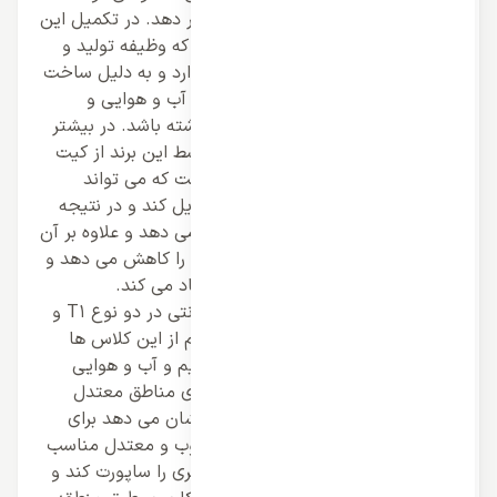
فضایی مدرن تر را در اختیار کاربر قرار دهد. در تکمیل این
یونیت کارآمد موتور دستگاه قرار دارد که وظیفه تولید و
انتقال هوا به پنل داخلی را بر عهده دارد و به دلیل ساخت
کارآمد خود می تواند در برابر تغییرات آب و هوایی و
محیطی نهایت دوام و استحکام را داشته باشد. در بیشتر
داکت سقفی کاستی زانتی تولیدی توسط این برند از کیت
اینورتر بر روی موتور استفاده شده است که می تواند
جریان برق مستقیم را به متناوب تبدیل کند و در نتیجه
مصرف برق را در کم ترین حالت قرار می دهد و علاوه بر آن
احتمال آسیب به قطعه و برد سیستم را کاهش می دهد و
طول عمر بیشتری را برای سیستم ایجاد می کند.
به طور معمول داکت سقفی کاستی زانتی در دو نوع T1 و
T3 تولید و عرضه می شوند و هر کدام از این کلاس ها
نشان می دهد کولر گازی برای چه اقلیم و آب و هوایی
مناسب است و T1 این دستگاه ها برای مناطق معتدل
مناسب است و T3 این دستگاه ها نشان می دهد برای
اکثر مناطق آب و هوایی خشک، مرطوب و معتدل مناسب
است و می تواند محدوده دمایی بالاتری را ساپورت کند و