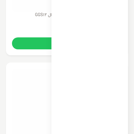
پنل تکی کولر گازی 12000 جنرال GGS12
35,000,000
تومان
خرید آنلاین