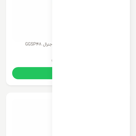
پنل تکی کولر گازی ایستاده 48000 جنرال GGSP48
114,600,000
تومان
خرید آنلاین