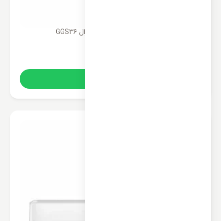
پنل تکی کولر گازی 36000 جنرال GGS36
72,200,000
تومان
خرید آنلاین