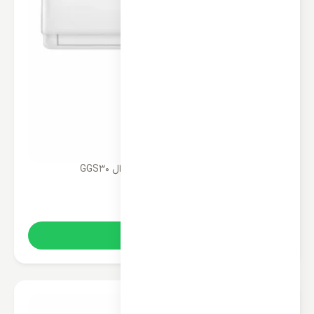
پنل تکی کولر گازی 30000 جنرال GGS30
52,000,000
تومان
خرید آنلاین