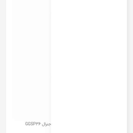
پنل تکی کولر گازی ایستاده 36000 جنرال GGSP36