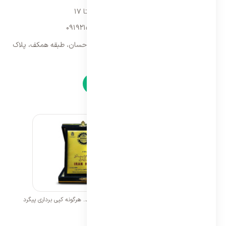
شنبه تا پنجشنبه ۹ تا ۱۷
09192157173
-
02128423340
تهران، سه راه امین حضور، مجتمع تجاری احسان، طبقه همکف، پلاک
۹
نمادها
تمامی حقوق برای ایران اسپلیت محفوظ می باشد. هرگونه کپی برداری پیگرد
قانونی خواهد داشت