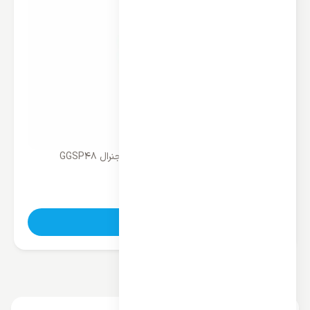
پنل تکی کولر گازی ایستاده 60000 جنرال GGSP48
بدون قیمت
تماس بگیرید