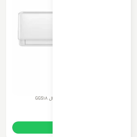
پنل تکی کولر گازی 18000 جنرال GGS18
39,100,000
تومان
خرید آنلاین