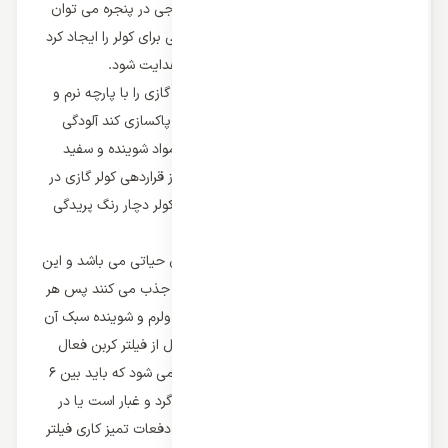
برخوردار نباشد و در صورت عدم ایجاد خروجی در پنجره می توان
از طریق سقف کاذب یا درزهای دیگر خروجی برای کولر را ایجاد کرد
تا گرمای ایجاد شده توسط کولر به بیرون هدایت شود.
در مرحله بعد کاربر باید هر هفته بدنه کولر گازی را با پارچه نرم و
مرطوب تمیز کند و گرد و غبار ایجاد شده را پاکسازی کند آلودگی
های وارد سیستم نشوند و علاوه بر این از مواد شوینده و سفید
کننده برای تمیز کردن کولر جلوگیری کنید و از قراردهی کولر گازی در
برابر نور مستقیم خورشید جلوگیری کنید تا کولر دچار رنگ پریدگی
نشود و بدنه دستگاه آسیب نبیند.
در مرحله بعد تمیز کردن فیترهای کولر گازی حیاتی می باشد و این
فیلترهای گرد و غبار و آلاینده های محیط را جذب می کنند پس هر
دو هفته یکبار فیلترها را خارج کنید و با اب ولرم و شوینده سبک آن
ها تمیز کنید. در برخی کولر گازی های پرتابل از فیلتر کربن فعال
برای حذف بوی نامطبوع محیطی استفاده می شود که باید بین 6
تا 12 ماه تعویض شوند. اگر محیط شما پر گرد و غبار است یا در
خانه حیوان خانگی دارید می توانید تعداد دفعات تمیز کاری فیلتر