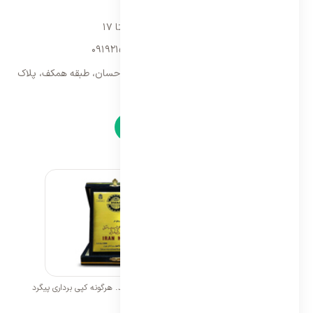
تماس با ما
شنبه تا پنجشنبه ۹ تا ۱۷
09192157173
-
02128423340
تهران، سه راه امین حضور، مجتمع تجاری احسان، طبقه همکف، پلاک
۹
نمادها
تمامی حقوق برای ایران اسپلیت محفوظ می باشد. هرگونه کپی برداری پیگرد
قانونی خواهد داشت