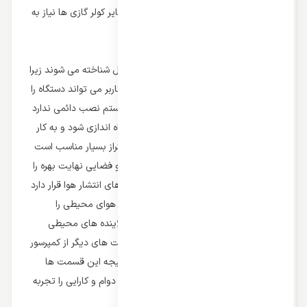
گزینه باشد و این دستگاه ها نیز همچون سایر کولر گازی ها نیاز به
تعمیرات و سرویس دوره ای دارد.
کولر گازی پرتابل و قسمت های حساس آن
کولر گازی پرتابل به سیستم های قابل حمل شناخته می شوند زیرا
از ابعاد و وزن بسیار کمی برخوردار بوده و کاربر می تواند دستگاه را
به راحتی همراه خود جا به جا کند و این سستم نصب دائمی ندارد
و تنها می تواند با ایجاد یک خروجی هوا راه اندازی شود و به کار
افتد. کولر گازی پرتابل برای فضاهای کم متراز بسیار مناسب است
و می توان از این نوع کولر برای هر محیط و فضایی نهایت بهره را
برد. در قسمت بالای کولر گازی پرتابل پره های انتشار هوا قرار دارد
و در پشت این خروجی فیلتر هوا می تواند هوای محیطی را
تصفیه کند و عاری از هرگونه گرد و غبار و آلاینده های محیطی
سازد. کولر گازی پرتابل همچون سایر قسمت های دیگر از کمپرسور
و کویل های مختلف برخوردار است و در نتیجه این قسمت ها
باید مرتب و نگه داری شوند تا کولر نهایت دوام و کارایی را تجربه
کند.