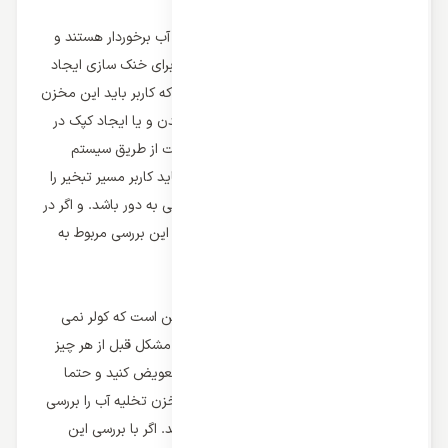
را افزایش دهید.
برخی مدل های کولر گازی پرتابل از مخزن آب برخوردار هستند و
این آب در نتیجه جدا سازی رطوبت از هوا برای خنک سازی ایجاد
می شود و در مخزن موجود جمع می شود که کاربر باید این مخزن
را به صورت مرتب تخلیه کند تا از سرریز شدن و یا ایجاد کپک در
کولر جلوگیری شود در برخی موارد این رطوبت از طریق سیستم
تبخیر لوله خروجی هوا خارج می شود که باید کاربر مسیر تبخیر را
بررسی کند تا کولر از هرگونه آسیب و یا نشتی به دور باشد. و اگر در
مناطق مرطوب آب و هوایی زندگی می کنید این بررسی مربوط به
رطوبت را مرتب انجام دهید.
مشکلات احتمالی در کولر گازی پرتابل
یکی از اصلی ترین مشکلات در کولر گازی این است که کولر نمی
تواند هوای خنک تولید کند و برای رفع این مشکل قبل از هر چیز
فیلترهای موجود در کولر گازی را تمیز و یا تعویض کنید و حتما
لوله خروجی هوا و رطوبت گیر دستگاه و مخزن تخلیه آب را بررسی
کنید تا کولر از آسیب های جدی به دور باشد. اگر با بررسی این